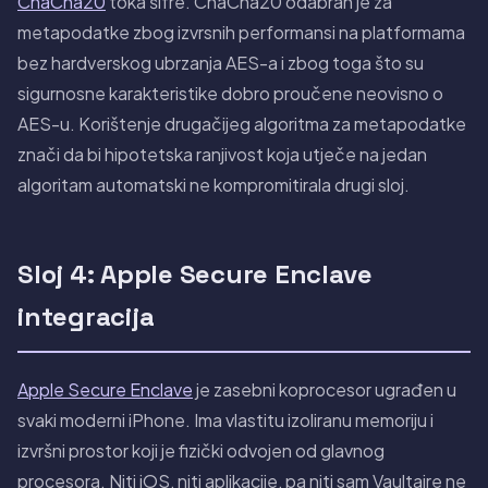
ChaCha20
toka šifre. ChaCha20 odabran je za
metapodatke zbog izvrsnih performansi na platformama
bez hardverskog ubrzanja AES-a i zbog toga što su
sigurnosne karakteristike dobro proučene neovisno o
AES-u. Korištenje drugačijeg algoritma za metapodatke
znači da bi hipotetska ranjivost koja utječe na jedan
algoritam automatski ne kompromitirala drugi sloj.
Sloj 4: Apple Secure Enclave
integracija
Apple Secure Enclave
je zasebni koprocesor ugrađen u
svaki moderni iPhone. Ima vlastitu izoliranu memoriju i
izvršni prostor koji je fizički odvojen od glavnog
procesora. Niti iOS, niti aplikacije, pa niti sam Vaultaire ne