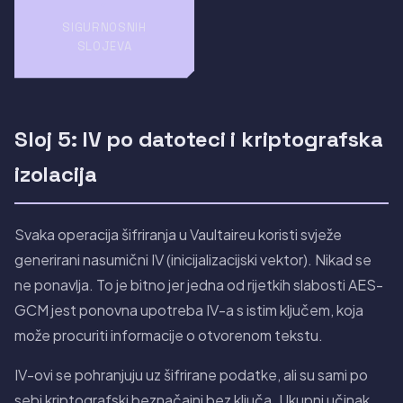
SIGURNOSNIH
SLOJEVA
Sloj 5: IV po datoteci i kriptografska
izolacija
Svaka operacija šifriranja u Vaultaireu koristi svježe
generirani nasumični IV (inicijalizacijski vektor). Nikad se
ne ponavlja. To je bitno jer jedna od rijetkih slabosti AES-
GCM jest ponovna upotreba IV-a s istim ključem, koja
može procuriti informacije o otvorenom tekstu.
IV-ovi se pohranjuju uz šifrirane podatke, ali su sami po
sebi kriptografski beznačajni bez ključa. Ukupni učinak