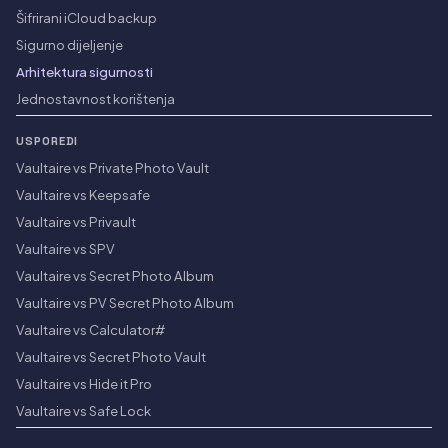
Šifrirani iCloud backup
Sigurno dijeljenje
Arhitektura sigurnosti
Jednostavnost korištenja
USPOREDI
Vaultaire vs Private Photo Vault
Vaultaire vs Keepsafe
Vaultaire vs Privault
Vaultaire vs SPV
Vaultaire vs Secret Photo Album
Vaultaire vs PV Secret Photo Album
Vaultaire vs Calculator#
Vaultaire vs Secret Photo Vault
Vaultaire vs Hide it Pro
Vaultaire vs Safe Lock