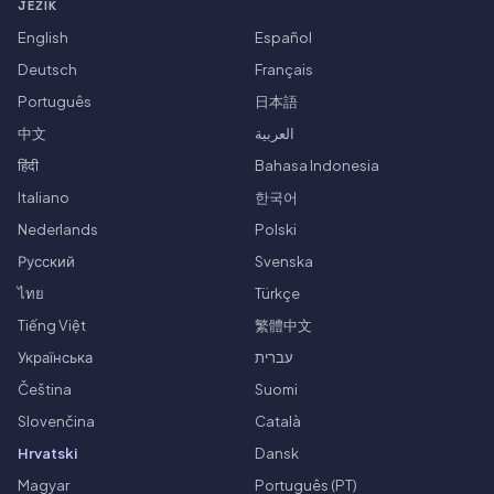
JEZIK
English
Español
Deutsch
Français
Português
日本語
中文
العربية
हिंदी
Bahasa Indonesia
Italiano
한국어
Nederlands
Polski
Русский
Svenska
ไทย
Türkçe
Tiếng Việt
繁體中文
Українська
עברית
Čeština
Suomi
Slovenčina
Català
Hrvatski
Dansk
Magyar
Português (PT)