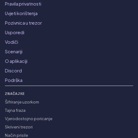
Pravila privatnosti
Uvjeti korištenja
Pozivnica u trezor
Usporedi
Vodiči
Scenariji
O aplikaciji
Discord
Podrška
ZNAČAJKE
Šifriranje uzorkom
Tajna fraza
Vjerodostojno poricanje
Skriveni trezori
Način prisile