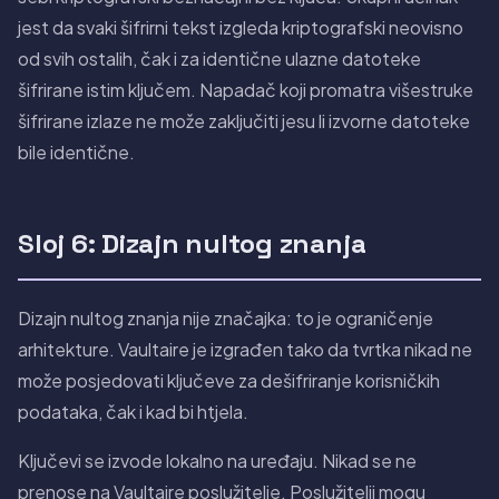
jest da svaki šifrirni tekst izgleda kriptografski neovisno
od svih ostalih, čak i za identične ulazne datoteke
šifrirane istim ključem. Napadač koji promatra višestruke
šifrirane izlaze ne može zaključiti jesu li izvorne datoteke
bile identične.
Sloj 6: Dizajn nultog znanja
Dizajn nultog znanja nije značajka: to je ograničenje
arhitekture. Vaultaire je izgrađen tako da tvrtka nikad ne
može posjedovati ključeve za dešifriranje korisničkih
podataka, čak i kad bi htjela.
Ključevi se izvode lokalno na uređaju. Nikad se ne
prenose na Vaultaire poslužitelje. Poslužitelji mogu