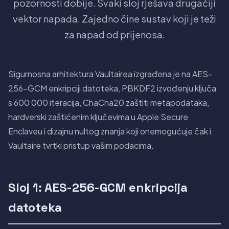
pozornosti dobije. Svaki sloj rješava drugačiji
vektor napada. Zajedno čine sustav koji je teži
za napad od prijenosa.
Sigurnosna arhitektura Vaultairea izgrađena je na AES-
256-GCM enkripciji datoteka, PBKDF2 izvođenju ključa
s 600 000 iteracija, ChaCha20 zaštiti metapodataka,
hardverski zaštićenim ključevima u Apple Secure
Enclaveu i dizajnu nultog znanja koji onemogućuje čak i
Vaultaire tvrtki pristup vašim podacima.
Sloj 1: AES-256-GCM enkripcija
datoteka