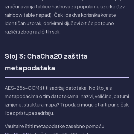
izračunavanja tablice hashova za popularne uzorke (tzv.
rainbow table napad). Čak i da dva korisnika koriste
identičan uzorak, derivirani ključevi bit će potpuno
različiti zbog različitih soli.
Sloj 3: ChaCha20 zaštita
metapodataka
AES-256-GCM štiti sadržaj datoteka. No što je s
metapodacima o tim datotekama: nazivi, veličine, datumi
izmjene, struktura mapa? Ti podaci mogu otkriti puno čak
i bez pristupa sadržaju.
Vaultaire štiti metapodatke zasebno pomoću