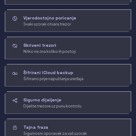
Vjerodostojno poricanje
Svaki uzorak otvara trezor
Skriveni trezori
Nitko ne zna koliko ih postoji
Šifrirani iCloud backup
Šifrirano prije napuštanja uređaja
Sigurno dijeljenje
Dijelite trezore uz punu kontrolu
Tajna fraza
Sigurnosni oporavak za vaš uzorak