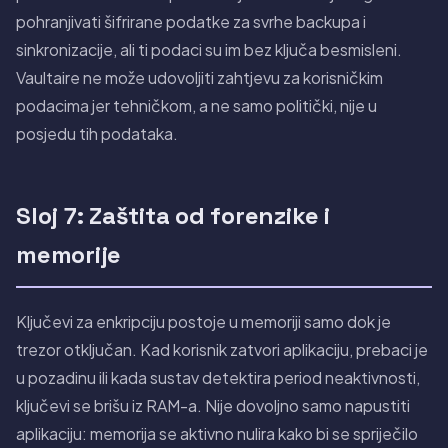
pohranjivati šifrirane podatke za svrhe backupa i
sinkronizacije, ali ti podaci su im bez ključa besmisleni.
Vaultaire ne može udovoljiti zahtjevu za korisničkim
podacima jer tehničkom, a ne samo politički, nije u
posjedu tih podataka.
Sloj 7: Zaštita od forenzike i
memorije
Ključevi za enkripciju postoje u memoriji samo dok je
trezor otključan. Kad korisnik zatvori aplikaciju, prebaci je
u pozadinu ili kada sustav detektira period neaktivnosti,
ključevi se brišu iz RAM-a. Nije dovoljno samo napustiti
aplikaciju: memorija se aktivno nulira kako bi se spriječilo