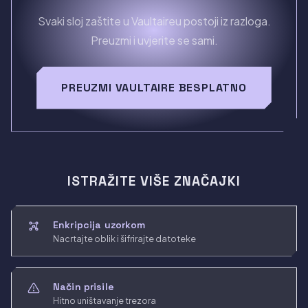
Svaki sloj zaštite u Vaultaireu postoji iz razloga.
Preuzmi i uvjerite se sami.
PREUZMI VAULTAIRE BESPLATNO
ISTRAŽITE VIŠE ZNAČAJKI
Enkripcija uzorkom
Nacrtajte oblik i šifrirajte datoteke
Način prisile
Hitno uništavanje trezora