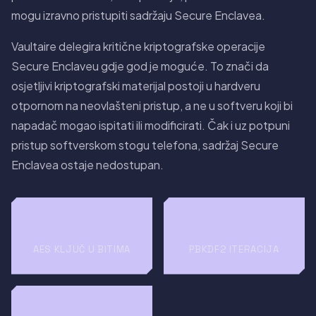
mogu izravno pristupiti sadržaju Secure Enclavea.
Vaultaire delegira kritične kriptografske operacije
Secure Enclaveu gdje god je moguće. To znači da
osjetljivi kriptografski materijal postoji u hardveru
otpornom na neovlašteni pristup, a ne u softveru koji bi
napadač mogao ispitati ili modificirati. Čak i uz potpuni
pristup softverskom stogu telefona, sadržaj Secure
Enclavea ostaje nedostupan.
256
600K
AES KLJUČ U BITIMA
PBKDF2 ITERACIJA
7