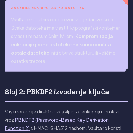
ZASEBNA ENKRIPCIJA PO DATOTECI
Vaultaire ne šifrira cijeli trezor kao jedan veliki blob.
Svaka datoteka ima vlastiti kriptografski kontejner
s vlastitim nasumičnim IV-om.
Kompromitacija
enkripcije jedne datoteke ne kompromitira
ostale datoteke
, niti otkriva strukturu ili veličine
ostatka trezora.
Sloj 2: PBKDF2 izvođenje ključa
Vaš uzorak nije direktno vaš ključ za enkripciju. Prolazi
kroz
PBKDF2 (Password-Based Key Derivation
Function 2)
s HMAC-SHA512 hashom. Vaultaire koristi