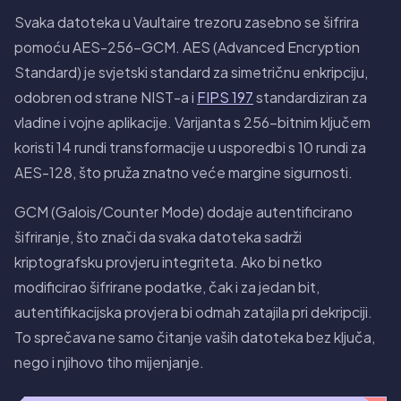
Svaka datoteka u Vaultaire trezoru zasebno se šifrira
pomoću AES-256-GCM. AES (Advanced Encryption
Standard) je svjetski standard za simetričnu enkripciju,
odobren od strane NIST-a i
FIPS 197
standardiziran za
vladine i vojne aplikacije. Varijanta s 256-bitnim ključem
koristi 14 rundi transformacije u usporedbi s 10 rundi za
AES-128, što pruža znatno veće margine sigurnosti.
GCM (Galois/Counter Mode) dodaje autentificirano
šifriranje, što znači da svaka datoteka sadrži
kriptografsku provjeru integriteta. Ako bi netko
modificirao šifrirane podatke, čak i za jedan bit,
autentifikacijska provjera bi odmah zatajila pri dekripciji.
To sprečava ne samo čitanje vaših datoteka bez ključa,
nego i njihovo tiho mijenjanje.