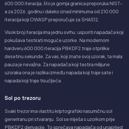
600 000 iteracija, što je gornja granica preporuka NIST-
a za 2026. godinu i daleko iznad minimuma od 210 000
iteracija koji OWASP preporučuje za SHA512.
Visok broj iteracija ima jednu svrhu: usporiti napadača koji
pokušava testirati moguće uzorke. Na modernom
hardveru 600 000 iteracija PBKDF2 traje otprilike
desetinu sekunde. Za vas, koji znate svoj uzorak, ta mala
pauza je nevažna. Za napadača koji testira milijune
uzoraka ona je razlika između napada koji traje sate i
napada koji traje tisućljeća.
Sol po trezoru
Svaki trezor ima vlastitu kriptografski nasumičnu sol
generiranu pri stvaranju. Sol se miješa s uzorkom prije
PBKDF2 derivacije. To sprečava napadača od unaprijed