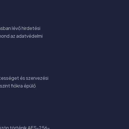
sban lévő hirdetési
tmond az adatvédelmi
tességet és szervezési
szint fiókra épülő
zközön történik AES-256-