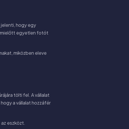
 jelenti, hogy egy
mielőtt egyetlen fotót
almakat, miközben eleve
ra tölti fel. A vállalat
, hogy a vállalat hozzáfér
l az eszközt.