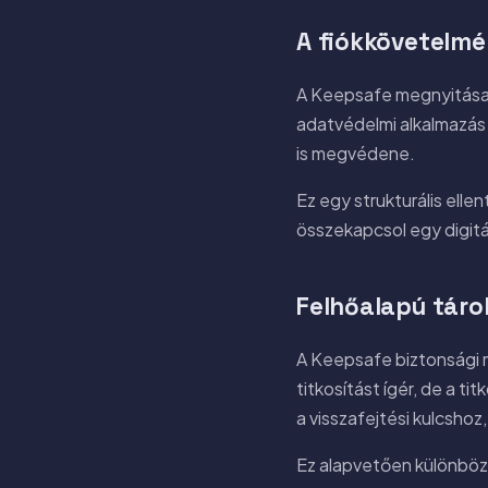
A fiókkövetelm
A Keepsafe megnyitásako
adatvédelmi alkalmazás
is megvédene.
Ez egy strukturális elle
összekapcsol egy digitál
Felhőalapú táro
A Keepsafe biztonsági me
titkosítást ígér, de a ti
a visszafejtési kulcshoz
Ez alapvetően különbözik