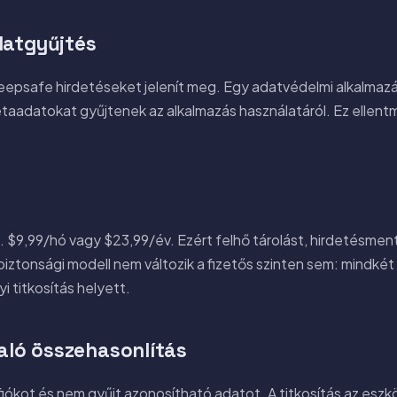
datgyűjtés
eepsafe hirdetéseket jelenít meg. Egy adatvédelmi alkalmazá
taadatokat gyűjtenek az alkalmazás használatáról. Ez ellen
 $9,99/hó vagy $23,99/év. Ezért felhő tárolást, hirdetésmen
biztonsági modell nem változik a fizetős szinten sem: mindkét 
yi titkosítás helyett.
való összehasonlítás
 fiókot és nem gyűjt azonosítható adatot. A titkosítás az es