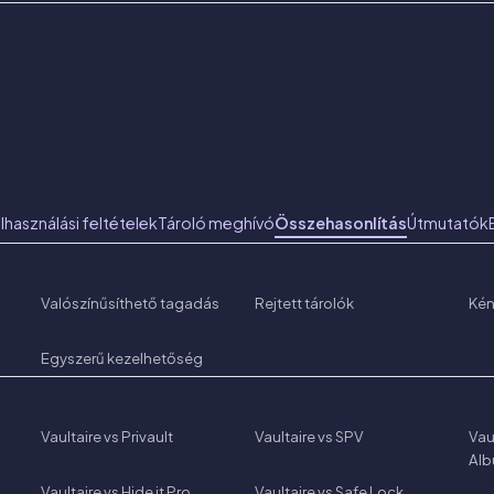
lhasználási feltételek
Tároló meghívó
Összehasonlítás
Útmutatók
Valószínűsíthető tagadás
Rejtett tárolók
Ké
Egyszerű kezelhetőség
Vaultaire vs Privault
Vaultaire vs SPV
Vau
Al
Vaultaire vs Hide it Pro
Vaultaire vs Safe Lock