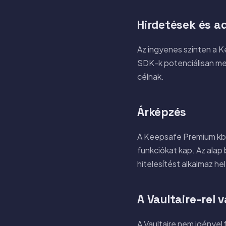
Hirdetések és a
Az ingyenes szinten a K
SDK-k potenciálisan me
célnak.
Árképzés
A Keepsafe Premium kb.
funkciókat kap. Az alap 
hitelesítést alkalmaz hel
A Vaultaire-rel 
A Vaultaire nem igényel