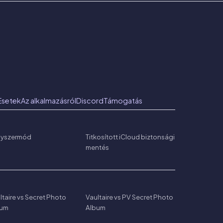
Esetek
Az alkalmazásról
Discord
Támogatás
nyszermód
Titkosított iCloud biztonsági
mentés
ltaire vs Secret Photo
Vaultaire vs PV Secret Photo
bum
Album