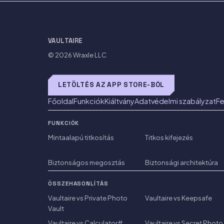
VAULTAIRE
© 2026
Wraxle LLC
LETÖLTÉS AZ APP STORE-BÓL
Főoldal
Funkciók
Kiáltvány
Adatvédelmi szabályzat
Fe
FUNKCIÓK
Mintaalapú titkosítás
Titkos kifejezés
Biztonságos megosztás
Biztonsági architektúra
ÖSSZEHASONLÍTÁS
Vaultaire vs Private Photo
Vaultaire vs Keepsafe
Vault
Vaultaire vs Calculator#
Vaultaire vs Secret Photo