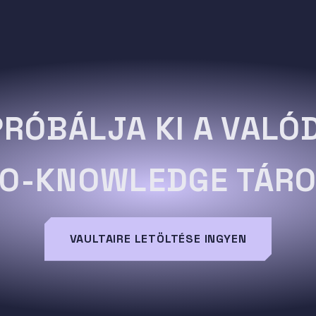
PRÓBÁLJA KI A VALÓD
O-KNOWLEDGE TÁR
VAULTAIRE LETÖLTÉSE INGYEN