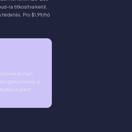
d-ra titkosítva kerül,
s hirdetés. Pro $1,99/hó
keresnek és nem
mi igény komoly, a
korlátot jelent.