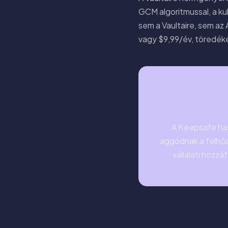
GCM algoritmussal, a kul
sem a Vaultaire, sem az
vagy $9,99/év, töredék
A Keepsafe has
aggódnak a felhőa
vállalati hozzá