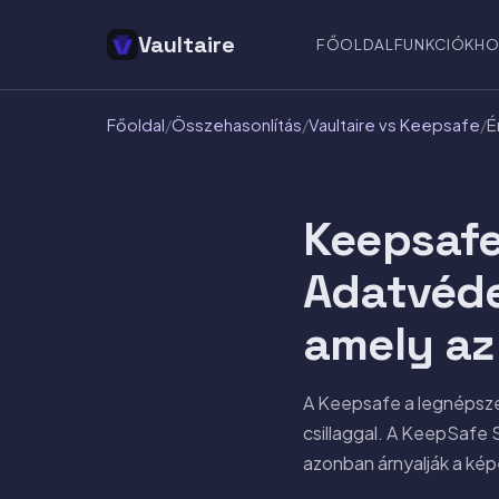
Vaultaire
FŐOLDAL
FUNKCIÓK
HO
Főoldal
/
Összehasonlítás
/
Vaultaire vs Keepsafe
/
É
Keepsafe
Adatvéde
amely az 
A Keepsafe a legnépsze
csillaggal. A KeepSafe 
azonban árnyalják a kép