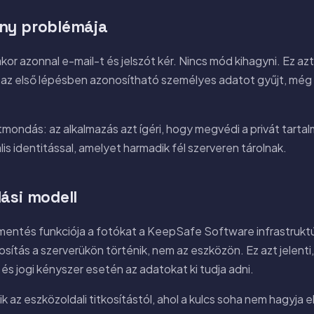
ény problémája
r azonnal e-mail-t és jelszót kér. Nincs mód kihagyni. Ez azt
 az első lépésben azonosítható személyes adatot gyűjt, még 
ntmondás: az alkalmazás azt ígéri, hogy megvédi a privát tart
is identitással, amelyet harmadik fél szerveren tárolnak.
lási modell
ntés funkciója a fotókat a KeepSafe Software infrastruktúrájá
tkosítás a szerverükön történik, nem az eszközön. Ez azt jelenti
, és jogi kényszer esetén az adatokat ki tudja adni.
 az eszközoldali titkosítástól, ahol a kulcs soha nem hagyja e