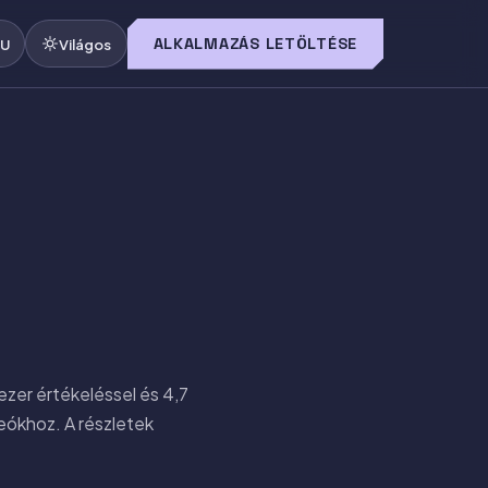
ALKALMAZÁS LETÖLTÉSE
U
Világos
zer értékeléssel és 4,7
eókhoz. A részletek