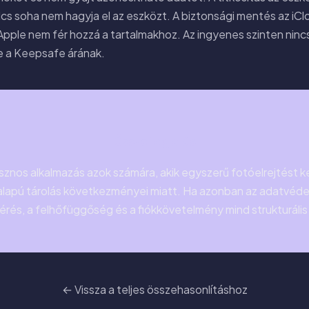
cs soha nem hagyja el az eszközt. A biztonsági mentés az iClou
 Apple nem fér hozzá a tartalmakhoz. Az ingyenes szinten ninc
e a Keepsafe árának.
Összefoglalás
znos alkalmazás azok számára, akik egyszerű fotóelrejtést 
lapú tárolás következményei miatt. Ha azonban az adatvédel
férés, a felhőfüggőség és a fiókkövetelmény mind strukturális 
← Vissza a teljes összehasonlításhoz