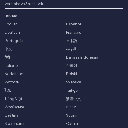
Vaultaire vs Safe Lock
IDIOMA
English
Español
Deutsch
Français
Português
日本語
中文
العربية
हिंदी
Bahasa Indonesia
Italiano
한국어
Nederlands
Polski
Русский
Svenska
ไทย
Türkçe
Tiếng Việt
繁體中文
Українська
עברית
Čeština
Suomi
Slovenčina
Català