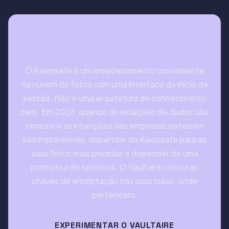
Veredicto
O Keepsafe é um armazenamento conveniente
na nuvem de fotos com uma interface de início de
sessão. Não é uma arquitetura de conhecimento
zero. Em 2026, quando as violações de dados são
comuns e as intenções das empresas na nuvem
são imprevisíveis, depender do Keepsafe para as
suas fotos mais privadas é depender de uma
promessa de terceiros. O Vaultaire coloca as
chaves de encriptação nas suas mãos, onde
pertencem.
EXPERIMENTAR O VAULTAIRE