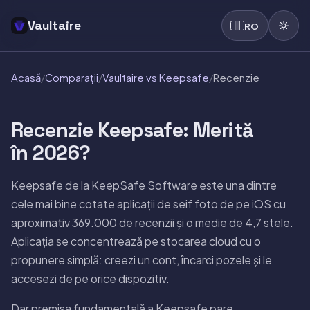
Vaultaire
RO
Acasă
/
Comparații
/
Vaultaire vs Keepsafe
/
Recenzie
Recenzie Keepsafe: Merită
în 2026?
Keepsafe de la KeepSafe Software este una dintre
cele mai bine cotate aplicații de seif foto de pe iOS cu
aproximativ 369.000 de recenzii și o medie de 4,7 stele.
Aplicația se concentrează pe stocarea cloud cu o
propunere simplă: creezi un cont, încarci pozele și le
accesezi de pe orice dispozitiv.
Dar premisa fundamentală a Keepsafe pare