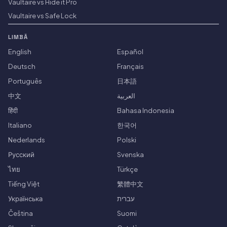
Vaultaire vs Hide it Pro
Vaultaire vs Safe Lock
LIMBĂ
English
Español
Deutsch
Français
Português
日本語
中文
العربية
हिंदी
Bahasa Indonesia
Italiano
한국어
Nederlands
Polski
Русский
Svenska
ไทย
Türkçe
Tiếng Việt
繁體中文
Українська
עברית
Čeština
Suomi