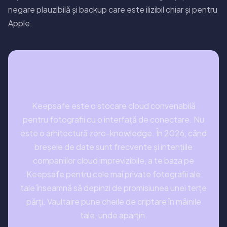
negare plauzibilă și backup care este ilizibil chiar și pentru
Apple.
Verdict
Keepsafe este o stocare cloud convenabilă
pentru fotografii cu o interfață de conectare. Nu
este o arhitectură zero-knowledge. În 2026, când
breșele de date sunt frecvente și intențiile
companiilor cloud imprevizibile, a te baza pe
Keepsafe pentru cele mai private fotografii ale
tale înseamnă să depinzi de promisiunea unei terțe
părți. Vaultaire pune cheile de criptare în mâinile
tale, unde aparțin.