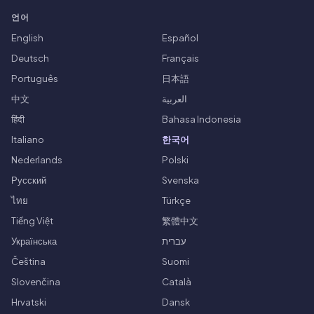
언어
English
Español
Deutsch
Français
Português
日本語
中文
العربية
हिंदी
Bahasa Indonesia
Italiano
한국어
Nederlands
Polski
Русский
Svenska
ไทย
Türkçe
Tiếng Việt
繁體中文
Українська
עברית
Čeština
Suomi
Slovenčina
Català
Hrvatski
Dansk