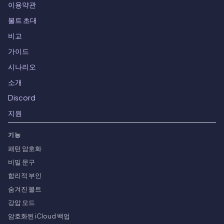
이용약관
볼트 초대
비교
가이드
시나리오
소개
Discord
지원
기능
패턴 암호화
비밀 문구
합리적 부인
숨겨진 볼트
강압 모드
암호화된 iCloud 백업