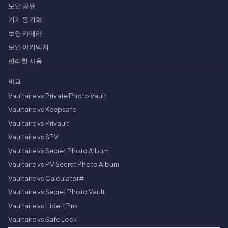
보안 공유
기기 동기화
보안 카메라
보안 아키텍처
편리한 사용
비교
Vaultaire vs Private Photo Vault
Vaultaire vs Keepsafe
Vaultaire vs Privault
Vaultaire vs SPV
Vaultaire vs Secret Photo Album
Vaultaire vs PV Secret Photo Album
Vaultaire vs Calculator#
Vaultaire vs Secret Photo Vault
Vaultaire vs Hide it Pro
Vaultaire vs Safe Lock