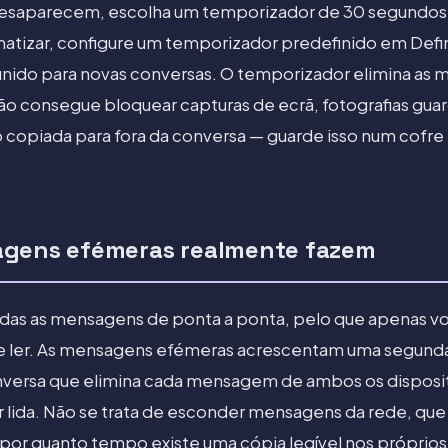
saparecem, escolha um temporizador de 30 segundos 
matizar, configure um temporizador predefinido em Defi
nido para novas conversas. O temporizador elimina as
não consegue bloquear capturas de ecrã, fotografias gua
do copiada para fora da conversa — guarde isso num cofr
agens efémeras realmente fazem
todas as mensagens de ponta a ponta, pelo que apenas 
e ler. As mensagens efémeras acrescentam uma segund
versa que elimina cada mensagem de ambos os dispos
r lida. Não se trata de esconder mensagens da rede, que
ar por quanto tempo existe uma cópia legível nos próprio