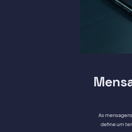
Mensa
As mensagens 
define um te