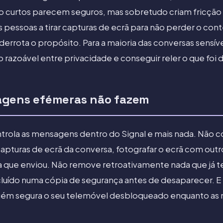
 curtos parecem seguros, mas sobretudo criam fricçã
as pessoas a tirar capturas de ecrã para não perder o c
rota o propósito. Para a maioria das conversas sensíve
 razoável entre privacidade e conseguir reler o que foi d
agens efémeras não fazem
rola as mensagens dentro do Signal e mais nada. Não c
capturas de ecrã da conversa, fotografar o ecrã com outr
a que enviou. Não remove retroativamente nada que já t
luído numa cópia de segurança antes de desaparecer. E
uém segura o seu telemóvel desbloqueado enquanto as