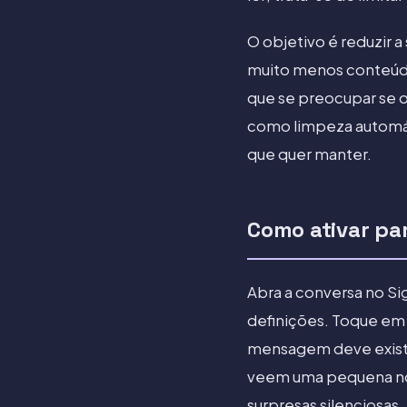
O objetivo é reduzir 
muito menos conteúd
que se preocupar se o
como limpeza automát
que quer manter.
Como ativar pa
Abra a conversa no Si
definições. Toque e
mensagem deve existir
veem uma pequena nota
surpresas silenciosas.