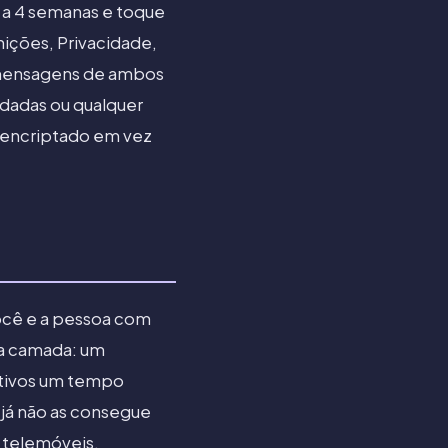
a 4 semanas e toque
nições, Privacidade,
 mensagens de ambos
rdadas ou qualquer
e encriptado em vez
você e a pessoa com
a camada: um
itivos um tempo
 já não as consegue
s telemóveis.