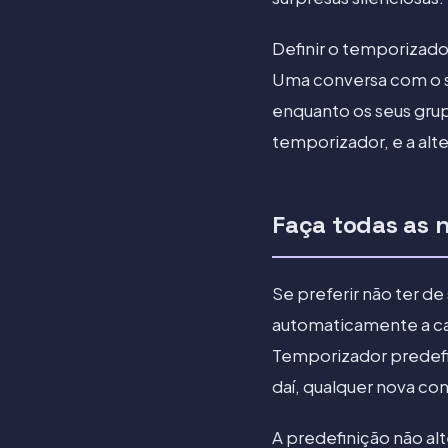
Definir o temporizad
Uma conversa com o s
enquanto os seus grup
temporizador, e a alt
Faça todas as 
Se preferir não ter de
automaticamente a ca
Temporizador predefin
daí, qualquer nova co
A predefinição não al