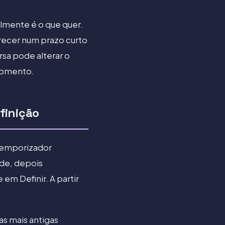
lmente é o que quer.
ecer num prazo curto
rsa pode alterar o
 momento.
finição
 temporizador
ade, depois
em Definir. A partir
as mais antigas