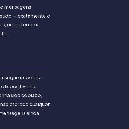
o e mensagens
onteúdo — exatamente o
is, um dia ou uma
ito.
onsegue impedir a
o dispositivo ou
enha sido copiado,
 não oferece qualquer
 mensagens ainda