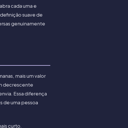
abra cada uma e
efinição suave de
versas genuinamente
emanas, mais um valor
em decrescente
nvia. Essa diferença
s de uma pessoa
ais curto.