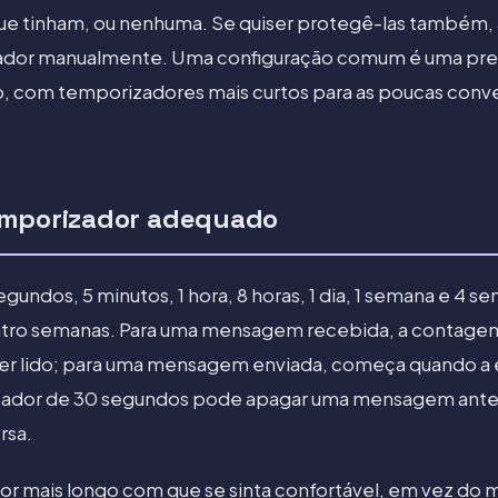
ue tinham, ou nenhuma. Se quiser protegê-las também, 
ador manualmente. Uma configuração comum é uma pred
, com temporizadores mais curtos para as poucas con
emporizador adequado
gundos, 5 minutos, 1 hora, 8 horas, 1 dia, 1 semana e 4 s
uatro semanas. Para uma mensagem recebida, a contag
er lido; para uma mensagem enviada, começa quando a e
zador de 30 segundos pode apagar uma mensagem ante
rsa.
r mais longo com que se sinta confortável, em vez do m