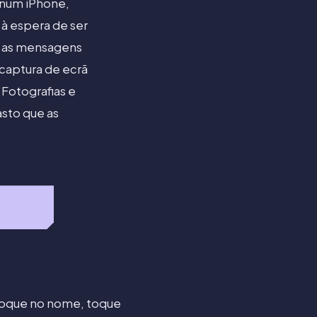
 num iPhone,
 à espera de ser
a as mensagens
captura de ecrã
 Fotografias e
asto que as
 toque no nome, toque