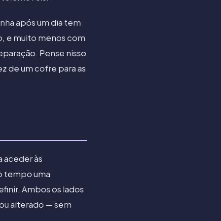
zinha após um dia tem
o, e muito menos com
reparação. Pense nisso
z de um cofre para as
a aceder às
to tempo uma
finir. Ambos os lados
 ou alterado — sem