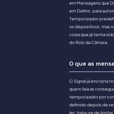
em Mensagens que De
em Definir; para auto
Temporizador predefi
os dispositivos, mas 
coisa que já tenha si
do Rolo da Câmara.
O que as mens
O Signal já encripta 
quem fala as consegu
temporizador por con
definido depois de se
ler; trata-se de limit