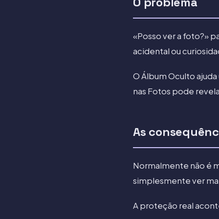
O problema
«Posso ver a foto?» pa
acidental ou curiosida
O Álbum Oculto ajuda u
nas Fotos pode revel
As consequênc
Normalmente não é má
simplesmente ver mai
A proteção real acont