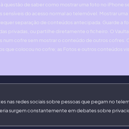
a à questão de saber como mostrar uma foto no iPhone s
os sensíveis do acesso normal ao telemóvel. Mostrar uma 
requer separação de conteúdos antecipada. Guarde a fo
as privadas, ou partilhe diretamente o ficheiro. O Vaulta
ais num cofre sem mostrar o conteúdo de outros cofres. O
os que colocou no cofre; as Fotos e outros conteúdos vi
tes nas redes sociais sobre pessoas que pegam no tel
galeria surgem constantemente em debates sobre privac