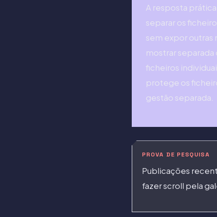
A resposta prátic
separar os ficheir
sem expor outras 
mostrar separada d
ficheiros individu
protege os ficheir
gestão separada.
PROVA DE PESQUISA
Publicações recen
fazer scroll pela 