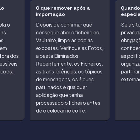
ão
O que remover após a
Quando
importação
especia
ola o
Depois de confirmar que
Se a sit
nas
consegue abrir o ficheiro no
privacid
as
Vaultaire, limpe as cópias
obrigaç
rem
expostas. Verifique as Fotos,
confiden
fora dos
a pasta Eliminados
as polít
essíveis
Recentemente, os Ficheiros,
organiz
ações.
as transferências, os tópicos
partilha
de mensagens, os álbuns
externa
partilhados e qualquer
aplicação que tenha
processado o ficheiro antes
de o colocar no cofre.