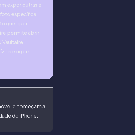
em expor outras é
foto específica
to que quer
ire permite abrir
 Vaultaire
síveis exigem
emóvel e começam a
idade do iPhone.