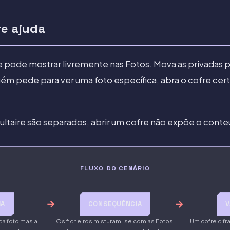
re ajuda
 pode mostrar livremente nas Fotos. Mova as privadas p
uém pede para ver uma foto específica, abra o cofre cer
ltaire são separados, abrir um cofre não expõe o conte
FLUXO DO CENÁRIO
→
→
MA
CONSEQUÊNCIA
V
ca foto mas a
Os ficheiros misturam-se com as Fotos,
Um cofre cif