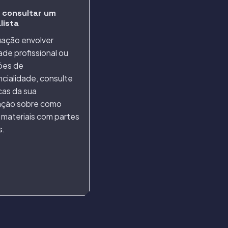
 consultar um
lista
uação envolver
ade profissional ou
ões de
cialidade, consulte
icas da sua
ação sobre como
r materiais com partes
s.