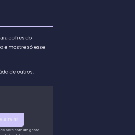
ara cofres do
to e mostre só esse
údo de outros.
AULTAIRE
rado abre com um gesto