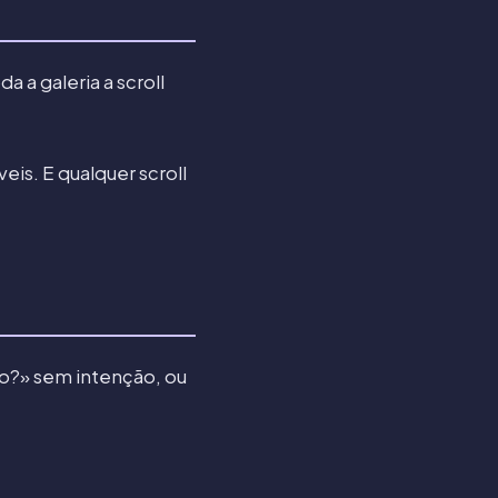
 a galeria a scroll
is. E qualquer scroll
o?» sem intenção, ou