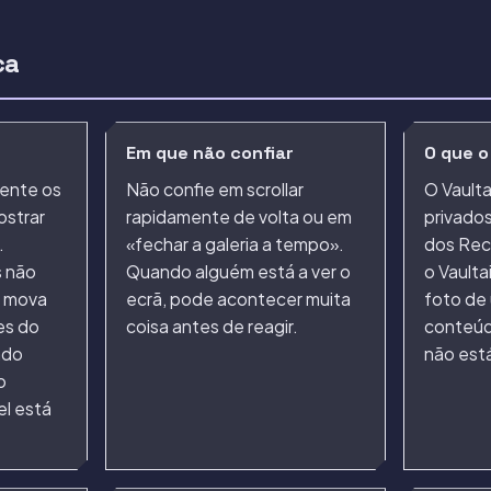
ca
Em que não confiar
O que o
ente os
Não confie em scrollar
O Vaulta
ostrar
rapidamente de volta ou em
privados
.
«fechar a galeria a tempo».
dos Rec
 não
Quando alguém está a ver o
o Vaulta
e mova
ecrã, pode acontecer muita
foto de 
es do
coisa antes de reagir.
conteúd
ndo
não está
o
l está