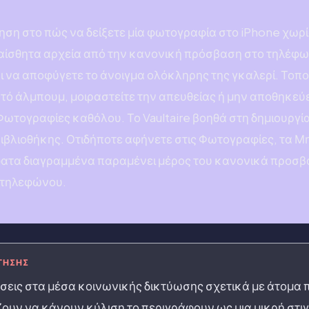
ση στο πώς να δείξετε μία φωτογραφία στο iPhone χωρίς
υαίσθητα αρχεία από την κανονική πρόσβαση στο τηλέφω
 να αποφύγετε το άνοιγμα ολόκληρης της γκαλερί. Τοπ
τό άλμπουμ, μοιραστείτε την απευθείας ή μην αποθηκεύ
Φωτογραφίες καθόλου. Το Vaultaire βοηθά στη δημιουργί
βιβλιοθήκης. Οτιδήποτε αφήνετε στις Φωτογραφίες, τα Μ
φατα διαγραμμένα παραμένει μέρος του κανονικά προσβ
 τηλεφώνου.
ΤΗΣΗΣ
εις στα μέσα κοινωνικής δικτύωσης σχετικά με άτομα 
ουν να κάνουν κύλιση το περιγράφουν ως μια μικρή στι