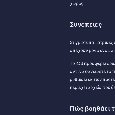
χώρος.
Συνέπειες
Στιγμιότυπα, ιατρικέ
απέχουν μόνο ένα sw
Το iOS προσφέρει ορι
αντί να δανείσετε το
ρυθμίσει εκ των προτ
περιέχει αρχεία που δε
Πώς βοηθάει το