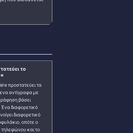
τατεύει το
re
aire προστατεύει τα
ενα αντίγραφα με
ράφηση βάσει
. Ένα διαφορετικό
νοίγει διαφορετικό
φυλάκιο, οπότε ο
 τηλεφώνου και το