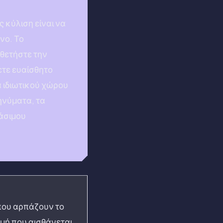
 κύλιση είναι να
νο. Το
οθετήστε την
ετε ευαίσθητο
α ιδιωτικού χώρου
ηνύματα, τα
άσιμου
που αρπάζουν το
γμή που αισθάνεται