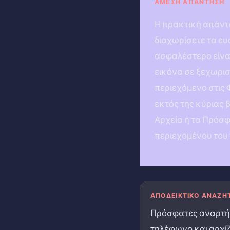
ΆΜΕΣΗ ΑΠΆΝΤΗΣΗ
Η πρακτική απάντη
διαχωρίσετε τα ε
ασφαλέστερο είναι
εικόνα σε ξεχωρισ
περιεχόμενο στις 
εκτός της κύριας 
Αρχεία ή τα Πρόσ
περιεχομένου του
ΑΠΟΔΕΙΚΤΙΚΌ ΑΝΑΖΉ
Πρόσφατες αναρτήσ
τηλέφωνο και αρχίζ