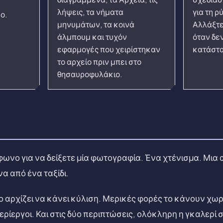
λήψεις, τα νήματα
για τη 
ο.
μηνυμάτων, τα κοινά
Αλλάξτε
άλμπουμ και τυχόν
όταν δε
εφαρμογές που χειρίστηκαν
κατάστ
το αρχείο πριν μπει στο
θησαυροφυλάκιο.
ωνο για να δείξετε μία φωτογραφία. Ένα χτένισμα. Μια α
να από ένα ταξίδι.
ο αρχίζει να κάνει κύλιση. Μερικές φορές το κάνουν χω
ερίεργοι. Και στις δύο περιπτώσεις, ολόκληρη η γκαλερί 