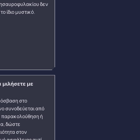
θησαυροφυλακίου δεν
 το ίδιο μυστικό.
α μιλήσετε με
ρόσβαση στο
ο συνοδεύεται από
, παρακολούθηση ή
να, δώστε
ιότητα στον
μό ασφάλειας αντί