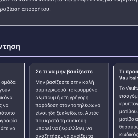
αραβίαση απορρήτου.
ντηση
Σε τι να μην βασίζεστε
Τι προσ
Vaultai
ή ομάδα
Μην βασίζεστε στην καλή
Το Vault
γούν
συμπεριφορά, το κρυμμένο
εισαγόμ
εικόνα
άλμπουμ ή στη γρήγορη
κρυπτογ
ς να
παράδοση όταν το τηλέφωνο
μοτίβου
μιότυπο
είναι ήδη ξεκλείδωτο. Αυτός
μοτίβο α
τογραφία
που κρατά τη συσκευή
θησαυρο
μάτε να
μπορεί να ξεφυλλίσει, να
κωδικός
αναζητήσει, να ανοίξει τα