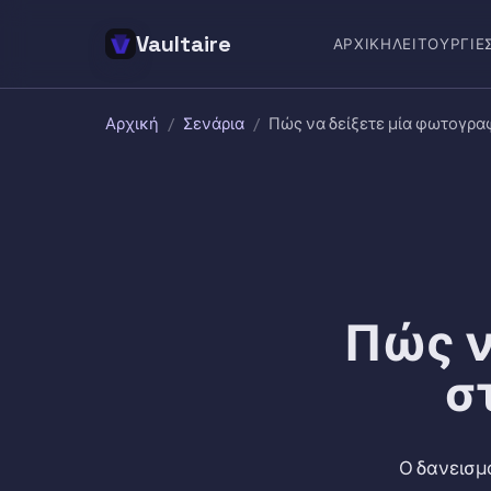
Vaultaire
ΑΡΧΙΚΉ
ΛΕΙΤΟΥΡΓΊΕ
Αρχική
/
Σενάρια
/
Πώς να δείξετε μία φωτογραφ
Πώς ν
σ
Ο δανεισμ