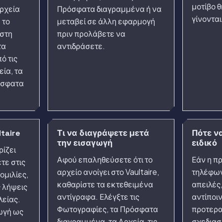
μοτίβο 
αρχεία
Πρόσφατα διαγραμμένα ή να
γίνονται
 το
μεταβεί σε άλλη εφαρμογή
 στη
πριν προλάβετε να
τα
αντιδράσετε.
ό τις
ία, τα
όσφατα
ltaire
Τι να διαγράψετε μετά
Πότε ν
την εισαγωγή
ειδικό
ρίζει
Αφού επαληθεύσετε ότι το
Εάν η π
τε στις
αρχείο ανοίγει στο Vaultaire,
τηλέφων
ομιλίες,
καθαρίστε τα εκτεθειμένα
απειλές
ς λήψεις
αντίγραφα. Ελέγξτε τις
αντίποι
λείας.
Φωτογραφίες, τα Πρόσφατα
προτερα
ωγή ως
διαγραμμένα, τα Αρχεία, τις
σχεδιασ