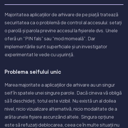
Majoritatea aplicațiilor de arhivare de pe piață tratează
securitatea ca o problemă de control al accesului: setați
o parolă și parola previne accesul la fișierele dvs. Unele
oferă un “PIN fals” sau “mod momeală”. Dar
implementările sunt superficiale și un investigator
experimentat le vede cu ușurință.
Problema seifului unic
Marea majoritate a aplicațiilor de arhivare au un singur
seif în spatele unei singure parole. Dacă cineva vă obligă
să îl deschideți, totul este vizibil. Nu există un al doilea
nivel, nicio vizualizare alternativă, nicio modalitate de a
arăta unele fișiere ascunzând altele. Singura opțiune
este să refuzați deblocarea, ceea ce în multe situații nu