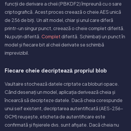
funcții de derivare a cheii (PBKDF2) împreună cu o sare
criptografică. Acest proces creează o cheie AES unică
de 256 de biți. Un alt model, chiar și unul care diferă
printr-un singur punct, creează o cheie complet diferită.
Nu puțin diferită.
Complet
diferită. Schimbați un punct în
model și fiecare bit al cheii derivate se schimbă
imprevizibil.
Fiecare cheie decriptează propriul blob
Vaultaire stochează datele criptate ca bloburi opace.
Când desenați un model, aplicația derivează cheia și
încearcă să decripteze datele. Dacă cheia corespunde
unui seif existent, decriptarea autentificată (AES-256-
GCM) reușește, eticheta de autentificare este
confirmată și fișierele dvs. sunt afișate. Dacă cheia nu