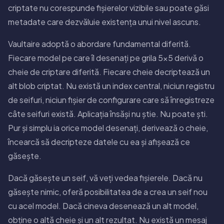
criptate nu corespunde fișierelor vizibile sau poate găsi
metadate care dezvăluie existența unui nivel ascuns.
Vaultaire adoptă o abordare fundamental diferită.
Fiecare model pe care îl desenați pe grila 5×5 derivă o
cheie de criptare diferită. Fiecare cheie decriptează un
alt blob criptat. Nu există un index central, niciun registru
de seifuri, niciun fișier de configurare care să înregistreze
câte seifuri există. Aplicația însăși nu știe. Nu poate ști.
Pur și simplu ia orice model desenați, derivează o cheie,
încearcă să decripteze datele cu ea și afișează ce
găsește.
Dacă găsește un seif, vă veți vedea fișierele. Dacă nu
găsește nimic, oferă posibilitatea de a crea un seif nou
cu acel model. Dacă cineva desenează un alt model,
obține o altă cheie și un alt rezultat. Nu există un mesaj