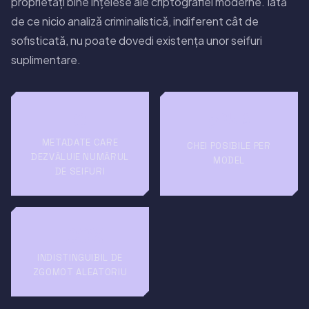
proprietăți bine înțelese ale criptografiei moderne. Iată
de ce nicio analiză criminalistică, indiferent cât de
sofisticată, nu poate dovedi existența unor seifuri
suplimentare.
256
0
2
METADATE CARE
CHEI POSIBILE PER
DEZVĂLUIE NUMĂRUL
MODEL
DE SEIFURI
100%
INDISTINGUIBIL DE
ZGOMOT ALEATORIU