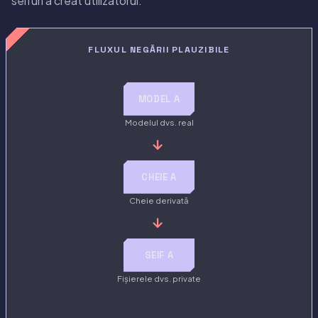
seifuri a creat utilizatorul.
FLUXUL NEGĂRII PLAUZIBILE
MODEL A
Modelul dvs. real
→
CHEIE A
Cheie derivată
→
SEIF A
Fișierele dvs. private