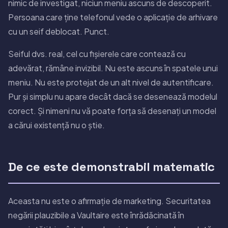
nimic de investigat, niciun meniu ascuns de descoperit.
Persoana care ține telefonul vede o aplicație de arhivare
cu un seif deblocat. Punct.
Seiful dvs. real, cel cu fișierele care contează cu
adevărat, rămâne invizibil. Nu este ascuns în spatele unui
meniu. Nu este protejat de un alt nivel de autentificare.
Pur și simplu nu apare decât dacă se desenează modelul
corect. Și nimeni nu vă poate forța să desenați un model
a cărui existență nu o știe.
De ce este demonstrabil matematic
Aceasta nu este o afirmație de marketing. Securitatea
negării plauzibile a Vaultaire este înrădăcinată în