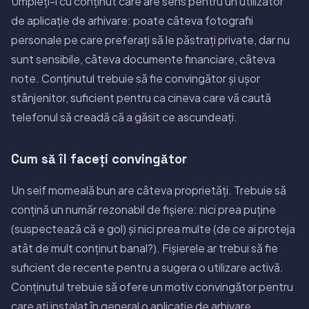
Umpleți-l cu conținut care are sens pentru un utilizator
de aplicație de arhivare: poate câteva fotografii
personale pe care preferați să le păstrați private, dar nu
sunt sensibile, câteva documente financiare, câteva
note. Conținutul trebuie să fie convingător și ușor
stânjenitor, suficient pentru ca cineva care vă caută
telefonul să creadă că a găsit ce ascundeați.
Cum să îl faceți convingător
Un seif momeală bun are câteva proprietăți. Trebuie să
conțină un număr rezonabil de fișiere: nici prea puține
(suspectează că e gol) și nici prea multe (de ce ai proteja
atât de mult conținut banal?). Fișierele ar trebui să fie
suficient de recente pentru a sugera o utilizare activă.
Conținutul trebuie să ofere un motiv convingător pentru
care ați instalat în general o aplicație de arhivare.