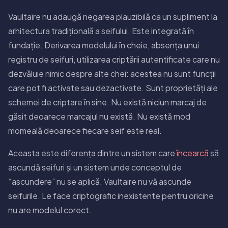
Vaultaire nu adaugă negarea plauzibilă ca un supliment la
arhitectura tradițională a seifului. Este integrată în
fundație. Derivarea modelului în cheie, absența unui
registru de seifuri, utilizarea criptării autentificate care nu
dezvăluie nimic despre alte chei: acestea nu sunt funcții
care pot fi activate sau dezactivate. Sunt proprietăți ale
schemei de criptare în sine. Nu există niciun marcaj de
găsit deoarece marcajul nu există. Nu există mod
momeală deoarece fiecare seif este real.
Aceasta este diferența dintre un sistem care
încearcă
să
ascundă seifuri și un sistem unde conceptul de
“ascundere” nu se aplică. Vaultaire nu vă ascunde
seifurile. Le face criptografic inexistente pentru oricine
nu are modelul corect.