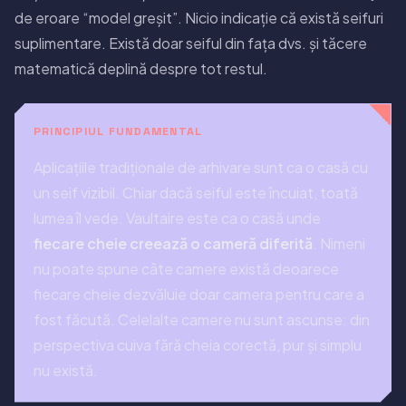
de eroare “model greșit”. Nicio indicație că există seifuri
suplimentare. Există doar seiful din fața dvs. și tăcere
matematică deplină despre tot restul.
PRINCIPIUL FUNDAMENTAL
Aplicațiile tradiționale de arhivare sunt ca o casă cu
un seif vizibil. Chiar dacă seiful este încuiat, toată
lumea îl vede. Vaultaire este ca o casă unde
fiecare cheie creează o cameră diferită
. Nimeni
nu poate spune câte camere există deoarece
fiecare cheie dezvăluie doar camera pentru care a
fost făcută. Celelalte camere nu sunt ascunse: din
perspectiva cuiva fără cheia corectă, pur și simplu
nu există.