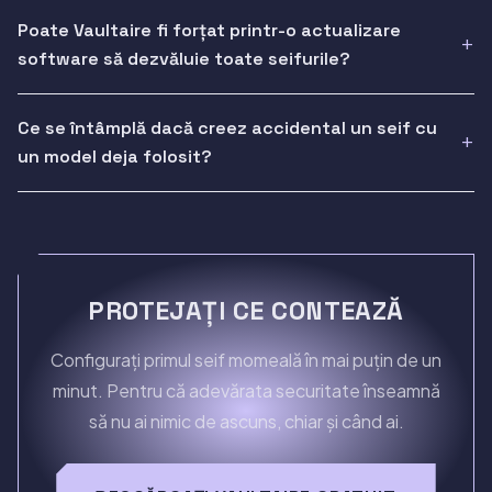
Poate Vaultaire fi forțat printr-o actualizare
software să dezvăluie toate seifurile?
Ce se întâmplă dacă creez accidental un seif cu
un model deja folosit?
PROTEJAȚI CE CONTEAZĂ
Configurați primul seif momeală în mai puțin de un
minut. Pentru că adevărata securitate înseamnă
să nu ai nimic de ascuns, chiar și când ai.