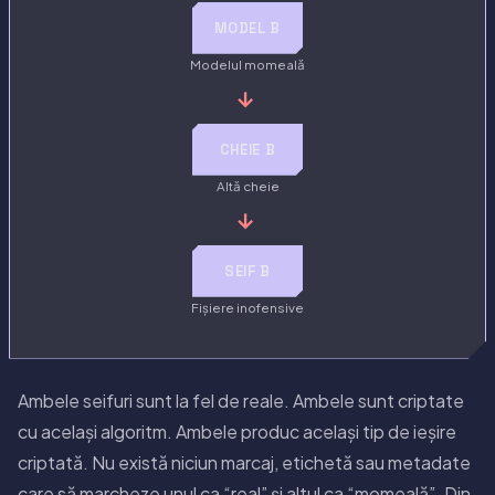
MODEL B
Modelul momeală
→
CHEIE B
Altă cheie
→
SEIF B
Fișiere inofensive
Ambele seifuri sunt la fel de reale. Ambele sunt criptate
cu același algoritm. Ambele produc același tip de ieșire
criptată. Nu există niciun marcaj, etichetă sau metadate
care să marcheze unul ca “real” și altul ca “momeală”. Din