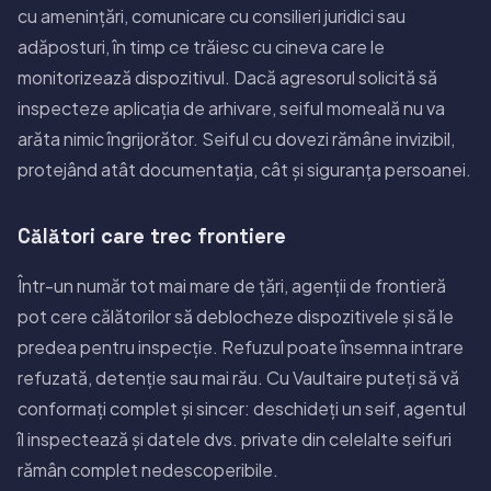
cu amenințări, comunicare cu consilieri juridici sau
adăposturi, în timp ce trăiesc cu cineva care le
monitorizează dispozitivul. Dacă agresorul solicită să
inspecteze aplicația de arhivare, seiful momeală nu va
arăta nimic îngrijorător. Seiful cu dovezi rămâne invizibil,
protejând atât documentația, cât și siguranța persoanei.
Călători care trec frontiere
Într-un număr tot mai mare de țări, agenții de frontieră
pot cere călătorilor să deblocheze dispozitivele și să le
predea pentru inspecție. Refuzul poate însemna intrare
refuzată, detenție sau mai rău. Cu Vaultaire puteți să vă
conformați complet și sincer: deschideți un seif, agentul
îl inspectează și datele dvs. private din celelalte seifuri
rămân complet nedescoperibile.