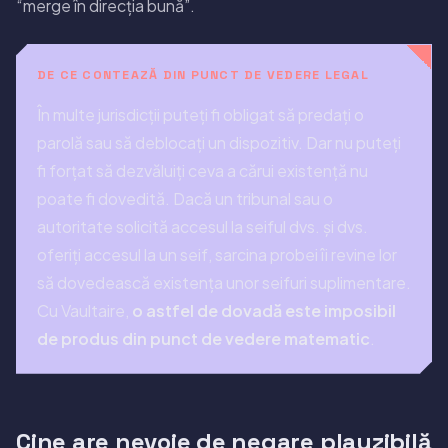
“merge în direcția bună”.
DE CE CONTEAZĂ DIN PUNCT DE VEDERE LEGAL
În multe jurisdicții puteți fi obligat să predați o
parolă sau să deblocați un dispozitiv. Dar nu puteți
fi forțat să dezvăluiți ceva a cărui existență nu
poate fi dovedită. Dacă un tribunal sau o
autoritate solicită accesul la seiful dvs. și dvs.
oferiți accesul la un seif, sarcina probei îi revine lor
să dovedească existența unor seifuri suplimentare.
Cu Vaultaire,
o astfel de dovadă este imposibil
de produs din punct de vedere matematic
.
Cine are nevoie de negare plauzibilă