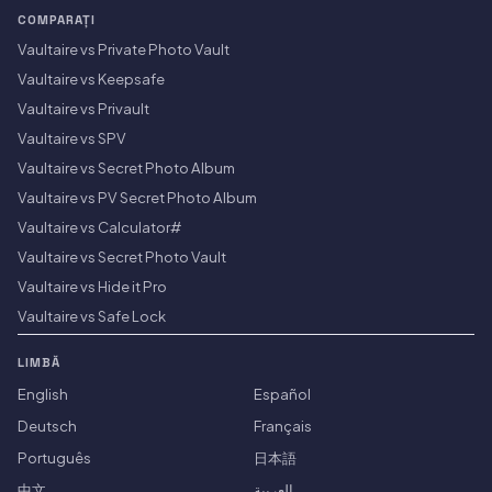
COMPARAȚI
Vaultaire vs Private Photo Vault
Vaultaire vs Keepsafe
Vaultaire vs Privault
Vaultaire vs SPV
Vaultaire vs Secret Photo Album
Vaultaire vs PV Secret Photo Album
Vaultaire vs Calculator#
Vaultaire vs Secret Photo Vault
Vaultaire vs Hide it Pro
Vaultaire vs Safe Lock
LIMBĂ
English
Español
Deutsch
Français
Português
日本語
中文
العربية