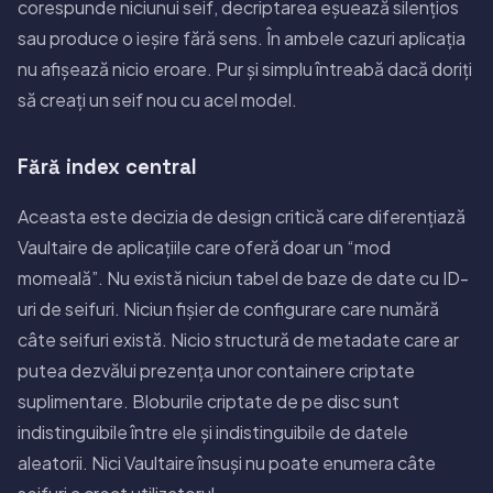
corespunde niciunui seif, decriptarea eșuează silențios
sau produce o ieșire fără sens. În ambele cazuri aplicația
nu afișează nicio eroare. Pur și simplu întreabă dacă doriți
să creați un seif nou cu acel model.
Fără index central
Aceasta este decizia de design critică care diferențiază
Vaultaire de aplicațiile care oferă doar un “mod
momeală”. Nu există niciun tabel de baze de date cu ID-
uri de seifuri. Niciun fișier de configurare care numără
câte seifuri există. Nicio structură de metadate care ar
putea dezvălui prezența unor containere criptate
suplimentare. Bloburile criptate de pe disc sunt
indistinguibile între ele și indistinguibile de datele
aleatorii. Nici Vaultaire însuși nu poate enumera câte