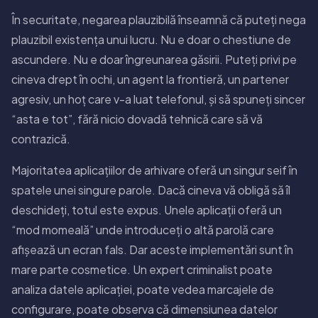
În securitate, negarea plauzibilă înseamnă că puteți nega
plauzibil existența unui lucru. Nu e doar o chestiune de
ascundere. Nu e doar îngreunarea găsirii. Puteți privi pe
cineva drept în ochi, un agent la frontieră, un partener
agresiv, un hoț care v-a luat telefonul, și să spuneți sincer
“asta e tot”, fără nicio dovadă tehnică care să vă
contrazică.
Majoritatea aplicațiilor de arhivare oferă un singur seif în
spatele unei singure parole. Dacă cineva vă obligă să îl
deschideți, totul este expus. Unele aplicații oferă un
“mod momeală” unde introduceți o altă parolă care
afișează un ecran fals. Dar aceste implementări sunt în
mare parte cosmetice. Un expert criminalist poate
analiza datele aplicației, poate vedea marcajele de
configurare, poate observa că dimensiunea datelor