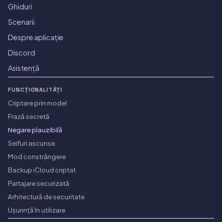
Ghiduri
Scenarii
Despre aplicație
Discord
Asistență
FUNCȚIONALITĂȚI
Criptare prin model
Frază secretă
Negare plauzibilă
Seifuri ascunse
Mod constrângere
Backup iCloud criptat
Partajare securizată
Arhitectură de securitate
Ușurință în utilizare