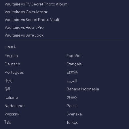
Vaultaire vs PV Secret Photo Album
Vaultaire vs Calculator#
Vaultaire vs Secret Photo Vault
Vaultaire vs Hide it Pro
Vaultaire vs Safe Lock
LIMBĂ
English
Español
Deutsch
Français
Português
日本語
中文
العربية
हिंदी
Bahasa Indonesia
Italiano
한국어
Nederlands
Polski
Русский
Svenska
ไทย
Türkçe