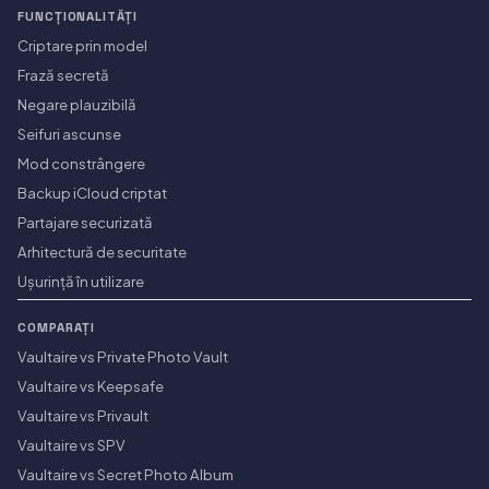
FUNCȚIONALITĂȚI
Criptare prin model
Frază secretă
Negare plauzibilă
Seifuri ascunse
Mod constrângere
Backup iCloud criptat
Partajare securizată
Arhitectură de securitate
Ușurință în utilizare
COMPARAȚI
Vaultaire vs Private Photo Vault
Vaultaire vs Keepsafe
Vaultaire vs Privault
Vaultaire vs SPV
Vaultaire vs Secret Photo Album