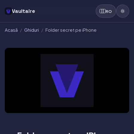
Vaultaire
RO
Acasă
/
Ghiduri
/
Folder secret pe iPhone