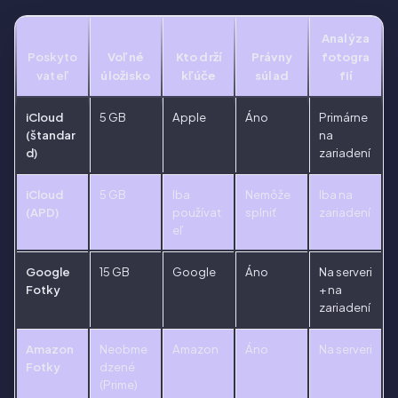
Analýza
Poskyto
Voľné
Kto drží
Právny
fotogra
vateľ
úložisko
kľúče
súlad
fií
iCloud
5 GB
Apple
Áno
Primárne
(štandar
na
d)
zariadení
iCloud
5 GB
Iba
Nemôže
Iba na
(APD)
používat
splniť
zariadení
eľ
Google
15 GB
Google
Áno
Na serveri
Fotky
+ na
zariadení
Amazon
Neobme
Amazon
Áno
Na serveri
Fotky
dzené
(Prime)