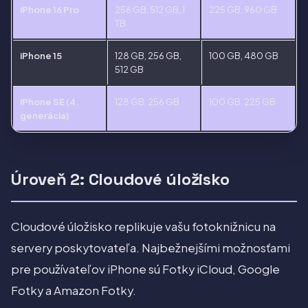
iPhone 16 Pro
256 GB, 512 GB, 1
225 GB, 960 GB
TB
iPhone 15
128 GB, 256 GB,
100 GB, 480 GB
512 GB
iPhone SE (4.
128 GB, 256 GB
100 GB, 225 GB
generácia)
Úroveň 2: Cloudové úložisko
Cloudové úložisko replikuje vašu fotoknižnicu na
servery poskytovateľa. Najbežnejšími možnosťami
pre používateľov iPhone sú Fotky iCloud, Google
Fotky a Amazon Fotky.