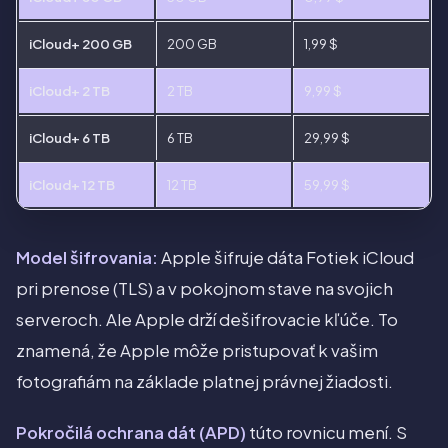
iCloud+ 200 GB
200 GB
1,99 $
iCloud+ 2 TB
2 TB
9,99 $
iCloud+ 6 TB
6 TB
29,99 $
iCloud+ 12 TB
12 TB
59,99 $
Model šifrovania:
Apple šifruje dáta Fotiek iCloud
pri prenose (TLS) a v pokojnom stave na svojich
serveroch. Ale Apple drží dešifrovacie kľúče. To
znamená, že Apple môže pristupovať k vašim
fotografiám na základe platnej právnej žiadosti.
Pokročilá ochrana dát (APD)
túto rovnicu mení. S