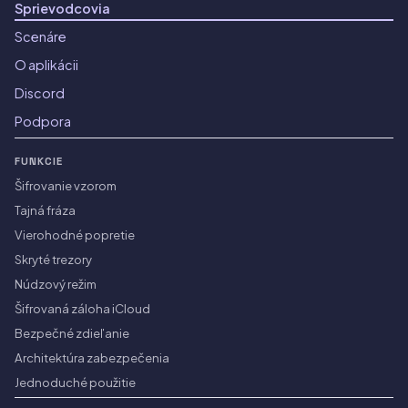
Sprievodcovia
Scenáre
O aplikácii
Discord
Podpora
FUNKCIE
Šifrovanie vzorom
Tajná fráza
Vierohodné popretie
Skryté trezory
Núdzový režim
Šifrovaná záloha iCloud
Bezpečné zdieľanie
Architektúra zabezpečenia
Jednoduché použitie