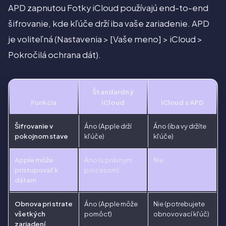
APD zapnutou Fotky iCloud používajú end-to-end
šifrovanie, kde kľúče drží iba vaše zariadenie. APD
je voliteľná (Nastavenia > [Vaše meno] > iCloud >
Pokročilá ochrana dát).
Štandardný
Funkcia
iCloud
iCloud s APD
Šifrovanie v
Áno (Apple drží
Áno (iba vy držíte
pokojnom stave
kľúče)
kľúče)
Apple môže
Áno (s právnym
Nie
pristupovať k
procesom)
dátam
Obnova pri strate
Áno (Apple môže
Nie (potrebujete
všetkých
pomôcť)
obnovovací kľúč)
zariadení