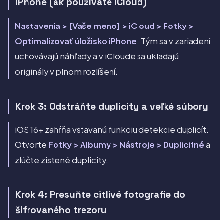
iPhone (ak používate iCloud)
Nastavenia > [Vaše meno] > iCloud > Fotky >
Optimalizovať úložisko iPhone.
Tým sa v zariadení
uchovávajú náhľady a v iCloude sa ukladajú
originály v plnom rozlíšení.
Krok 3: Odstráňte duplicity a veľké súbory
iOS 16+ zahŕňa vstavanú funkciu detekcie duplicít.
Otvorte
Fotky > Albumy > Nástroje > Duplicitné
a
zlúčte zistené duplicity.
Krok 4: Presuňte citlivé fotografie do
šifrovaného trezoru