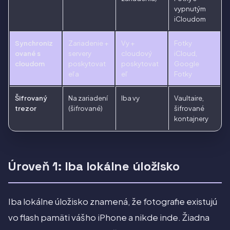
vypnutým
iCloudom
Synchroniz
Zariadenie +
Vy +
Fotky
ované s
servery
cloudový
iCloud,
cloudom
poskytovat
poskytovat
Google
eľa
eľ
Fotky
Šifrovaný
Na zariadení
Iba vy
Vaultaire,
trezor
(šifrované)
šifrované
kontajnery
Úroveň 1: Iba lokálne úložisko
Iba lokálne úložisko znamená, že fotografie existujú
vo flash pamäti vášho iPhone a nikde inde. Žiadna