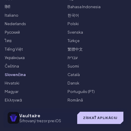
हिंदी
Bahasa Indonesia
Italiano
한국어
Nederlands
Polski
Русский
Svenska
ไทย
Türkçe
Tiếng Việt
繁體中文
Українська
עברית
Čeština
Suomi
Slovenčina
Català
Hrvatski
Dansk
Magyar
Português (PT)
Ελληνικά
Română
Vaultaire
ZÍSKAŤ APLIKÁCIU
Šifrovaný trezor pre iOS