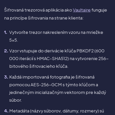
Šifrovaná trezorová aplikácia ako
Vaultaire
funguje
na princípe šifrovania na strane klienta:
Vytvoríte trezor nakreslením vzoru na mriežke
5x5.
Vzor vstupuje do derivácie kľúča PBKDF2 (600
000 iterácií s HMAC-SHA512) na vytvorenie 256-
bitového šifrovacieho kľúča.
Každá importovaná fotografia je šifrovaná
pomocou AES-256-GCM s týmto kľúčom a
jedinečným inicializačným vektorom pre každý
súbor.
Metadáta (názvy súborov, dátumy, rozmery) sú