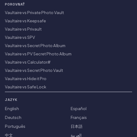
POROVNAŤ
Vaultaire vs Private Photo Vault
Vaultaire vs Keepsafe
Vaultaire vs Privault
Vaultaire vs SPV
Vaultaire vs Secret Photo Album
Vaultaire vs PV Secret Photo Album
Vaultaire vs Calculator#
Vaultaire vs Secret Photo Vault
Vaultaire vs Hide it Pro
Vaultaire vs Safe Lock
JAZYK
English
Español
Deutsch
Français
Português
日本語
中文
العربية