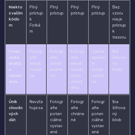
Niekto
Plný
Plný
Plný
Plný
Bez
s vaším
prístup
prístup
prístup
prístup
vzoru
kódo
k
nie je
m
Fotká
prístup
m
k
trezoru
Foren
Fotogr
Fotogr
Fotogr
Cache
Iba
zická
afie
afie
afie
aplikác
šifrova
analýz
extrah
extrah
extrah
ie
né
a
ovateľ
ovateľ
ovateľ
extrah
bloky
zariad
né
né
né zo
ovateľ
enia
zariad
ná
enia
Únik
Nevzťa
Fotogr
Fotogr
Fotogr
Iba
cloudo
huje sa
afie
afie
afie
šifrova
vých
poten
chráne
poten
ný
dát
ciálne
né
ciálne
blob
vystav
vystav
ené
ené