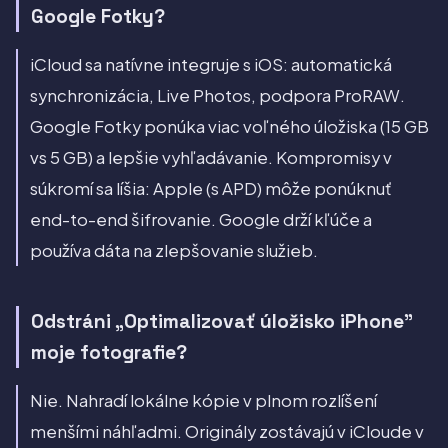
Google Fotky?
iCloud sa natívne integruje s iOS: automatická
synchronizácia, Live Photos, podpora ProRAW.
Google Fotky ponúka viac voľného úložiska (15 GB
vs 5 GB) a lepšie vyhľadávanie. Kompromisy v
súkromí sa líšia: Apple (s APD) môže ponúknuť
end-to-end šifrovanie. Google drží kľúče a
používa dáta na zlepšovanie služieb.
Odstráni „Optimalizovať úložisko iPhone"
moje fotografie?
Nie. Nahradí lokálne kópie v plnom rozlíšení
menšími náhľadmi. Originály zostávajú v iCloude v