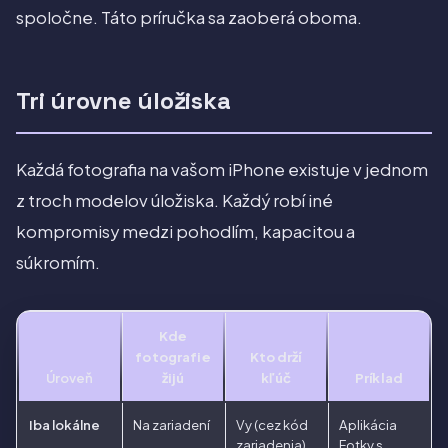
spoločne. Táto príručka sa zaoberá oboma.
Tri úrovne úložiska
Každá fotografia na vašom iPhone existuje v jednom
z troch modelov úložiska. Každý robí iné
kompromisy medzi pohodlím, kapacitou a
súkromím.
Kde
fotografie
Kto drží
Úroveň
žijú
kľúč
Príklad
Iba lokálne
Na zariadení
Vy (cez kód
Aplikácia
zariadenia)
Fotky s