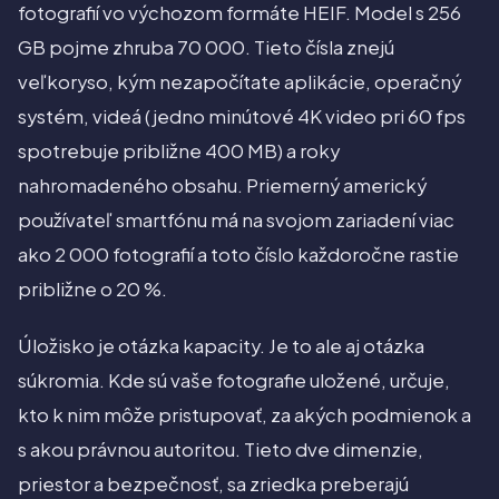
fotografií vo výchozom formáte HEIF. Model s 256
GB pojme zhruba 70 000. Tieto čísla znejú
veľkoryso, kým nezapočítate aplikácie, operačný
systém, videá (jedno minútové 4K video pri 60 fps
spotrebuje približne 400 MB) a roky
nahromadeného obsahu. Priemerný americký
používateľ smartfónu má na svojom zariadení viac
ako 2 000 fotografií a toto číslo každoročne rastie
približne o 20 %.
Úložisko je otázka kapacity. Je to ale aj otázka
súkromia. Kde sú vaše fotografie uložené, určuje,
kto k nim môže pristupovať, za akých podmienok a
s akou právnou autoritou. Tieto dve dimenzie,
priestor a bezpečnosť, sa zriedka preberajú