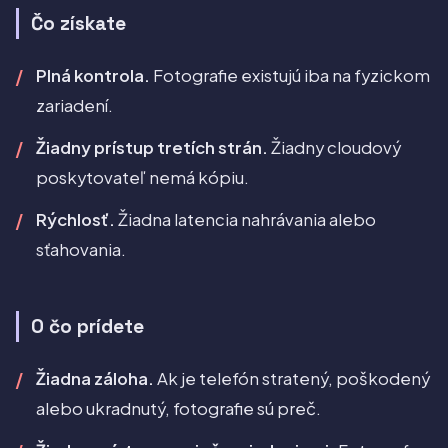
Čo získate
Plná kontrola.
Fotografie existujú iba na fyzickom
zariadení.
Žiadny prístup tretích strán.
Žiadny cloudový
poskytovateľ nemá kópiu.
Rýchlosť.
Žiadna latencia nahrávania alebo
sťahovania.
O čo prídete
Žiadna záloha.
Ak je telefón stratený, poškodený
alebo ukradnutý, fotografie sú preč.