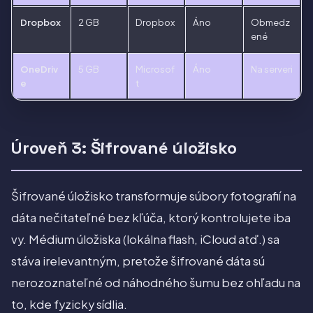
Dropbox
2 GB
Dropbox
Áno
Obmedz
ené
OneDriv
5 GB
Microsof
Áno
Na serveri
e
t
Úroveň 3: Šifrované úložisko
Šifrované úložisko transformuje súbory fotografií na
dáta nečitateľné bez kľúča, ktorý kontrolujete iba
vy. Médium úložiska (lokálna flash, iCloud atď.) sa
stáva irelevantným, pretože šifrované dáta sú
nerozoznateľné od náhodného šumu bez ohľadu na
to, kde fyzicky sídlia.