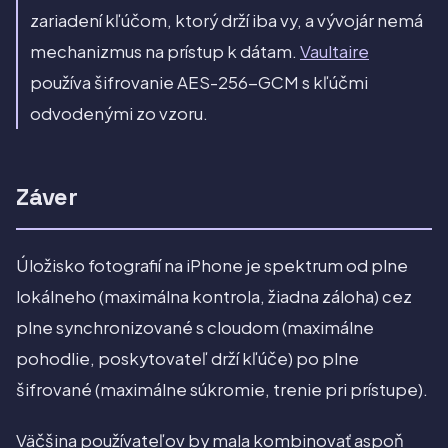
zariadení kľúčom, ktorý drží iba vy, a vývojár nemá
mechanizmus na prístup k dátam.
Vaultaire
používa šifrovanie AES-256-GCM s kľúčmi
odvodenými zo vzoru.
Záver
Úložisko fotografií na iPhone je spektrum od plne
lokálneho (maximálna kontrola, žiadna záloha) cez
plne synchronizované s cloudom (maximálne
pohodlie, poskytovateľ drží kľúče) po plne
šifrované (maximálne súkromie, trenie pri prístupe).
Väčšina používateľov by mala kombinovať aspoň