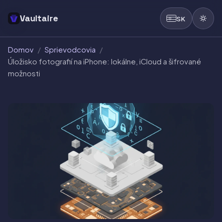
Vaultaire
SK
Domov
/
Sprievodcovia
/
Úložisko fotografií na iPhone: lokálne, iCloud a šifrované
možnosti