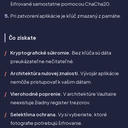
šifrované samostatne pomocou ChaCha20.
Pri zatvorení aplikácie je kľúč zmazaný z pamäte.
Čo získate
Kryptografické súkromie.
Bez kľúča sú dáta
preukázateľne nečitateľné.
Architektúra nulovej znalosti.
Vývojár aplikácie
nemôže pristupovať k vašim dátam.
Vierohodné poprenie.
V architektúre Vaultaire
neexistuje žiadny register trezorov.
Selektívna ochrana.
Vy si vyberiete, ktoré
fotografie potrebujú šifrovanie.