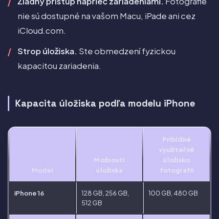
Žiadny prístup naprieč zariadeniami.
Fotografie
nie sú dostupné na vašom Macu, iPade ani cez
iCloud.com.
Strop úložiska.
Ste obmedzení fyzickou
kapacitou zariadenia.
Kapacita úložiska podľa modelu iPhone
Približné
využiteľné
Možnosti
úložisko
Model
úložiska
fotografií
iPhone 16
128 GB, 256 GB,
100 GB, 480 GB
512 GB