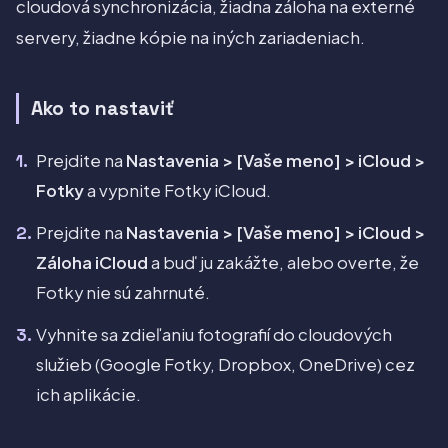
cloudová synchronizácia, žiadna záloha na externé
servery, žiadne kópie na iných zariadeniach.
Ako to nastaviť
Prejdite na
Nastavenia > [Vaše meno] > iCloud >
Fotky
a vypnite Fotky iCloud.
Prejdite na
Nastavenia > [Vaše meno] > iCloud >
Záloha iCloud
a buď ju zakážte, alebo overte, že
Fotky nie sú zahrnuté.
Vyhnite sa zdieľaniu fotografií do cloudových
služieb (Google Fotky, Dropbox, OneDrive) cez
ich aplikácie.