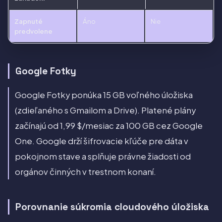
Zapnuté
Áno
Nie
predvolene
Google Fotky
Google Fotky ponúka 15 GB voľného úložiska
(zdieľaného s Gmailom a Drive). Platené plány
začínajú od 1,99 $/mesiac za 100 GB cez Google
One. Google drží šifrovacie kľúče pre dáta v
pokojnom stave a splňuje právne žiadosti od
orgánov činných v trestnom konaní.
Porovnanie súkromia cloudového úložiska