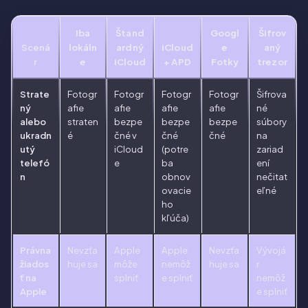
Iba
Štand
Googl
Šifrov
Scená
lokáln
ardný
iCloud
e
aný
r
e
iCloud
+ APD
Fotky
trezor
Strate
Fotogr
Fotogr
Fotogr
Fotogr
Šifrova
ný
afie
afie
afie
afie
né
alebo
straten
bezpe
bezpe
bezpe
súbory
ukradn
é
čné v
čné
čné
na
utý
iCloud
(potre
zariad
telefó
e
ba
ení
n
obnov
nečitat
ovacie
eľné
ho
kľúča)
Právna
Nevzťa
Apple
Apple
Nevzťa
Vývojá
žiados
huje sa
môže
nemôž
huje sa
r
ť na
splniť
e splniť
nemôž
Apple
e splniť