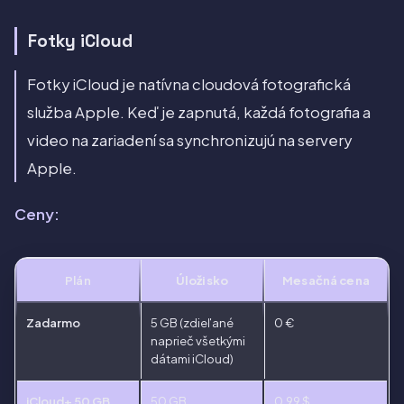
Fotky iCloud
Fotky iCloud je natívna cloudová fotografická
služba Apple. Keď je zapnutá, každá fotografia a
video na zariadení sa synchronizujú na servery
Apple.
Ceny:
Plán
Úložisko
Mesačná cena
Zadarmo
5 GB (zdieľané
0 €
naprieč všetkými
dátami iCloud)
iCloud+ 50 GB
50 GB
0,99 $