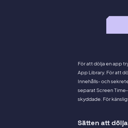
För att dölja en app t
App Library. För att 
Innehålls- och sekret
separat Screen Time-l
skyddade. För känsligt 
Sätten att dölj