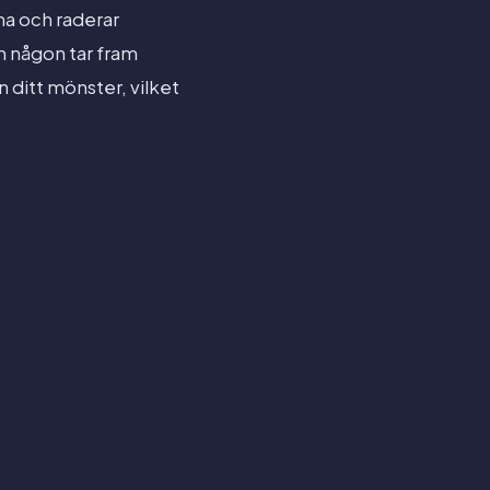
na och raderar
m någon tar fram
 ditt mönster, vilket