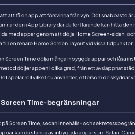
tt att få en app att försvinna från vyn. Det snabbaste är 
mnar den i App Library där du fortfarande kan hitta den 
ida med appar genom att dölja Home Screen-sidan, och
a till en renare Home Screen-layout vid vissa tidpunkter.
kan Screen Time dölja många inbyggda appar och låsa ins
etod döljer appen i olika grad, från ett avslappnat städan
 Det spelar roll vilket du använder, eftersom de skyddar v
d Screen Time-begränsningar
 på Screen Time, sedan Innehålls- och sekretessbegrän
a appar kan du stänga av inbyggda appar som Safari, Came