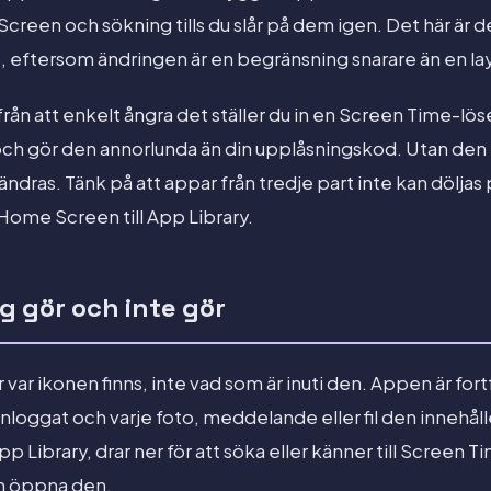
creen och sökning tills du slår på dem igen. Det här är 
p, eftersom ändringen är en begränsning snarare än en la
från att enkelt ångra det ställer du in en Screen Time-l
och gör den annorlunda än din upplåsningskod. Utan de
ndras. Tänk på att appar från tredje part inte kan döljas 
 Home Screen till App Library.
g gör och inte gör
 var ikonen finns, inte vad som är inuti den. Appen är fort
inloggat och varje foto, meddelande eller fil den innehåll
pp Library, drar ner för att söka eller känner till Screen
h öppna den.