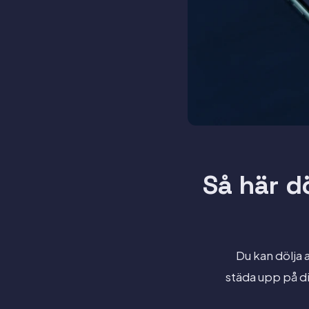
Så här d
Du kan dölja 
städa upp på di