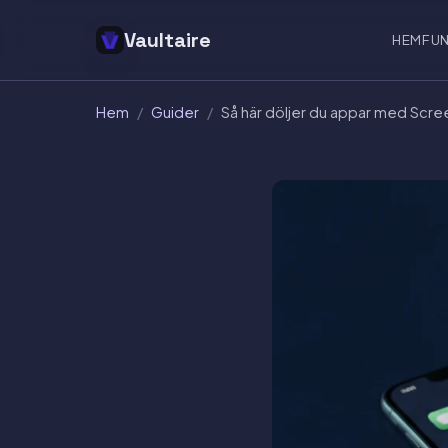
Vaultaire
HEM
FU
Hem
/
Guider
/
Så här döljer du appar med Scre