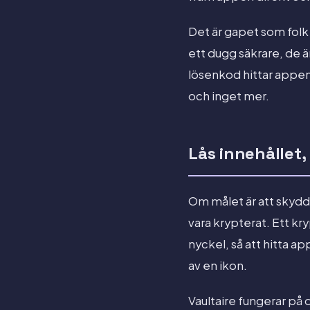
Det är gapet som folk 
ett dugg säkrare, de ä
lösenkod hittar appen 
och inget mer.
Lås innehållet,
Om målet är att skydda
vara krypterat. Ett kry
nyckel, så att hitta ap
av en ikon.
Vaultaire fungerar på 