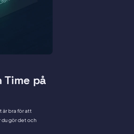
n Time på
är bra för att
r du gör det och