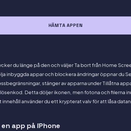
HÄMTA APPEN
rycker du länge på den och väljer Ta bort från Home Screen
dölja inbyggda appar och blockera ändringar öppnar du S
essbegränsningar, stänger av apparna under Tillåtna app
ösenkod. Detta döljer ikonen, men fotona och filerna inu
innehåll använder du ett krypterat valv för att låsa datan 
a en app på iPhone