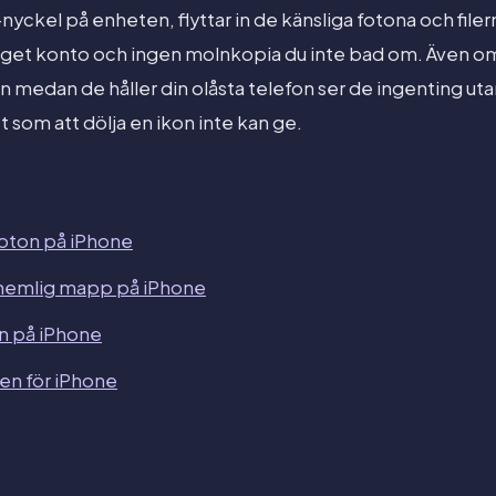
ckel på enheten, flyttar in de känsliga fotona och filer
 inget konto och ingen molnkopia du inte bad om. Även o
medan de håller din olåsta telefon ser de ingenting utan
t som att dölja en ikon inte kan ge.
 foton på iPhone
 hemlig mapp på iPhone
on på iPhone
en för iPhone