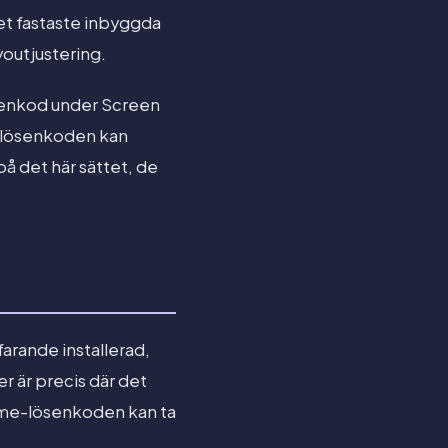
det fastaste inbyggda
youtjustering.
ösenkod under Screen
n lösenkoden kan
på det här sättet, de
farande installerad,
er är precis där det
 Time-lösenkoden kan ta