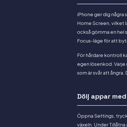
iPhone ger dig några sä
Home Screen, vilket lä
också gömma en hel s
Focus-läge för att byt
För hårdare kontroll 
egen lösenkod. Varje m
som är svår att ångra.
Dölj appar me
Öppna Settings, tryck
växeln. Under Tillåtn