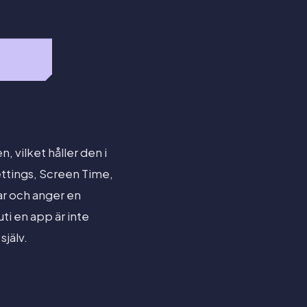
, vilket håller den i
ettings, Screen Time,
ar och anger en
ti en app är inte
själv.