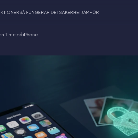
NKTIONER
SÅ FUNGERAR DET
SÄKERHET
JÄMFÖR
en Time på iPhone