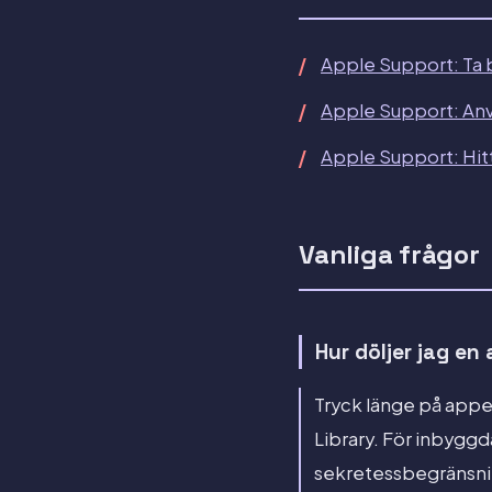
Apple Support: Ta b
Apple Support: An
Apple Support: Hitt
Vanliga frågor
Hur döljer jag en
Tryck länge på appen
Library. För inbygg
sekretessbegränsnin