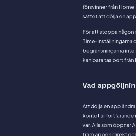
försvinner från Home S
sättet att dölja en ap
För att stoppa någon 
Time-inställningarna 
begränsningarna inte ä
kan bara tas bort från
Vad appgöljnin
Att dölja en app ändrar
kontot är fortfarande 
var. Alla som öppnar A
fram appen direkt oc