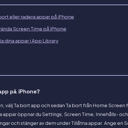
ort eller radera appar på iPhone
vända Screen Time på iPhone
a dina appar i App Library
 app på iPhone?
, välj Ta bort app och sedan Ta bort från Home Screen fö
da appar öppnar du Settings, Screen Time, Innehålls- och
gar och stänger av dem under Tillåtna appar. Ange en