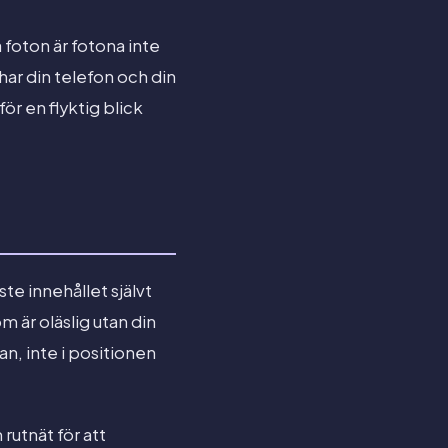
 foton är fotona inte
ar din telefon och din
ör en flyktig blick
te innehållet självt
m är oläslig utan din
an, inte i positionen
rutnät för att