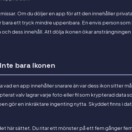
missar. Om du döljer en app för att den innehåller privata
r bara ett tryck mindre uppenbara. En envis person som h
och dess innehåll. Att dölja ikonen ökar ansträngningen f
 inte bara ikonen
 vad en app innehåller snarare än var dess ikon sitter mås
pterat valv lagrar varje foto eller fil som krypterad data so
pen gör en inkräktare ingenting nytta. Skyddet finns i dat
det här sättet. Du ritar ett mönster på ett fem gånger fem 