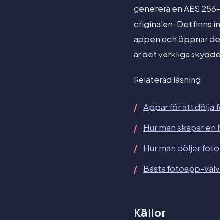
generera en AES 256-ny
originalen. Det finns
appen och öppnar den 
är det verkliga skydde
Relaterad läsning:
Appar för att dölja
Hur man skapar en
Hur man döljer fot
Bästa fotoapp-valv
Källor