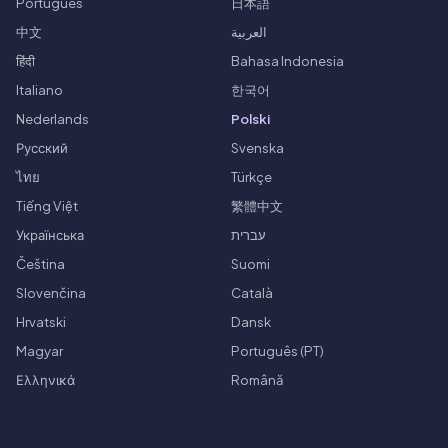
Português
日本語
中文
العربية
हिंदी
Bahasa Indonesia
Italiano
한국어
Nederlands
Polski
Русский
Svenska
ไทย
Türkçe
Tiếng Việt
繁體中文
Українська
עברית
Čeština
Suomi
Slovenčina
Català
Hrvatski
Dansk
Magyar
Português (PT)
Ελληνικά
Română