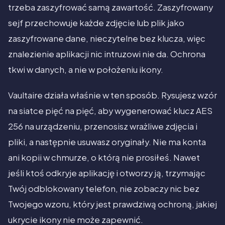
trzeba zaszyfrować samą zawartość. Zaszyfrowany
sejf przechowuje każde zdjęcie lub plik jako
zaszyfrowane dane, nieczytelne bez klucza, więc
znalezienie aplikacji nic intruzowi nie da. Ochrona
tkwi w danych, a nie w położeniu ikony.
Vaultaire działa właśnie w ten sposób. Rysujesz wzór
na siatce pięć na pięć, aby wygenerować klucz AES
256 na urządzeniu, przenosisz wrażliwe zdjęcia i
pliki, a następnie usuwasz oryginały. Nie ma konta
ani kopii w chmurze, o którą nie prosiłeś. Nawet
jeśli ktoś odkryje aplikację i otworzy ją, trzymając
Twój odblokowany telefon, nie zobaczy nic bez
Twojego wzoru, który jest prawdziwą ochroną, jakiej
ukrycie ikony nie może zapewnić.