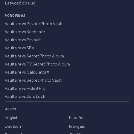
Łatwość obsługi
PORÓWNAJ
Vaultaire vs Private Photo Vault
Vaultaire vs Keepsafe
Vaultaire vs Privault
Vaultaire vs SPV
Vaultaire vs Secret Photo Album
Vaultaire vs PV Secret Photo Album
Vaultaire vs Calculator#
Vaultaire vs Secret Photo Vault
Vaultaire vs Hide it Pro
Vaultaire vs Safe Lock
JĘZYK
English
Español
Deutsch
Français