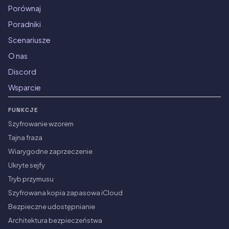
Porównaj
Poradniki
Scenariusze
O nas
Discord
Wsparcie
FUNKCJE
Szyfrowanie wzorem
Tajna fraza
Wiarygodne zaprzeczenie
Ukryte sejfy
Tryb przymusu
Szyfrowana kopia zapasowa iCloud
Bezpieczne udostępnianie
Architektura bezpieczeństwa