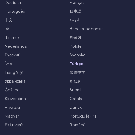
Deutsch
Français
Português
日本語
中文
العربية
हिंदी
Bahasa Indonesia
Italiano
한국어
Nederlands
Polski
Русский
Svenska
ไทย
Türkçe
Tiếng Việt
繁體中文
Українська
עברית
Čeština
Suomi
Slovenčina
Català
Hrvatski
Dansk
Magyar
Português (PT)
Ελληνικά
Română