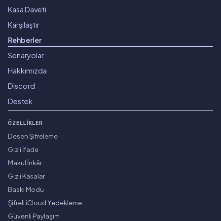
Kasa Daveti
Karşılaştır
Rehberler
Senaryolar
Hakkımızda
Discord
Destek
ÖZELLIKLER
Desen Şifreleme
Gizli İfade
Makul İnkâr
Gizli Kasalar
Baskı Modu
Şifreli iCloud Yedekleme
Güvenli Paylaşım