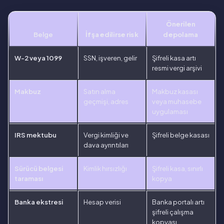
Önerilen
Belge
İfşa edilirse risk
depolama
W-2 veya 1099
SSN, işveren, gelir
Şifreli kasa artı
resmi vergi arşivi
Makbuz
Satın alma
Makbuz kasası
geçmişi, adres
veya muhasebe
uygulaması
IRS mektubu
Vergi kimliği ve
Şifreli belge kasası
dava ayrıntıları
Sürücü belgesi
Kimlik hırsızlığı
Şifreli kasa, sınırlı
taraması
kopya
Banka ekstresi
Hesap verisi
Banka portalı artı
şifreli çalışma
kopyası