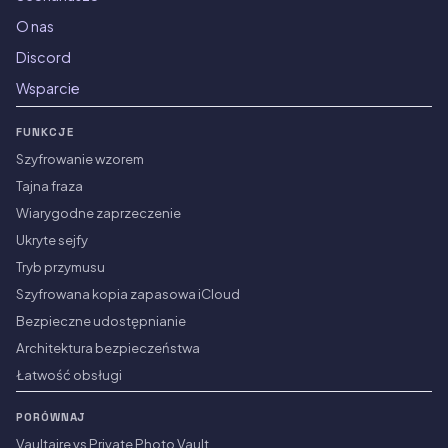
O nas
Discord
Wsparcie
FUNKCJE
Szyfrowanie wzorem
Tajna fraza
Wiarygodne zaprzeczenie
Ukryte sejfy
Tryb przymusu
Szyfrowana kopia zapasowa iCloud
Bezpieczne udostępnianie
Architektura bezpieczeństwa
Łatwość obsługi
PORÓWNAJ
Vaultaire vs Private Photo Vault