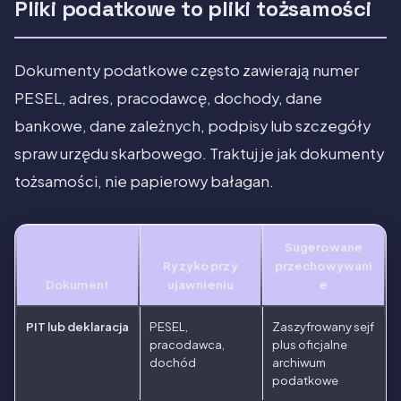
Pliki podatkowe to pliki tożsamości
Dokumenty podatkowe często zawierają numer
PESEL, adres, pracodawcę, dochody, dane
bankowe, dane zależnych, podpisy lub szczegóły
spraw urzędu skarbowego. Traktuj je jak dokumenty
tożsamości, nie papierowy bałagan.
Sugerowane
Ryzyko przy
przechowywani
Dokument
ujawnieniu
e
PIT lub deklaracja
PESEL,
Zaszyfrowany sejf
pracodawca,
plus oficjalne
dochód
archiwum
podatkowe