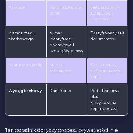
Paragon
Historia zakupów,
Sejf paragonów
adres
lub aplikacja
księgowa
Pismo urzędu
Numer
Zaszyfrowany sejf
skarbowego
identyfikacji
dokumentów
podatkowej i
szczegóły sprawy
Skan prawa jazdy
Kradzież
Zaszyfrowany
tożsamości
sejf, ograniczone
kopie
Wyciąg bankowy
Dane konta
Portal bankowy
plus
zaszyfrowana
kopia robocza
Ten poradnik dotyczy procesu prywatności, nie