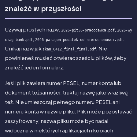
znaleźć w przyszłości
Używaj prostych nazw:
,
2026-pit36-pracodawca.pdf
2026-wy
,
.
ciag-bank.pdf
2026-paragon-podatek-od-nieruchomosci.pdf
Unikaj nazw jak
. Nie
skan_0412_final_final.pdf
powinieneś musieć otwierać sześciu plików, żeby
znaleźć jeden formularz.
Jeśli plik zawiera numer PESEL, numer konta lub
dokument tożsamości, traktuj nazwę jako wrażliwą
też. Nie umieszczaj pełnego numeru PESEL ani
numeru konta w nazwie pliku. Plik może pozostawać
zaszyfrowany; nazwa pliku może być nadal
widoczna w niektórych aplikacjach i kopiach