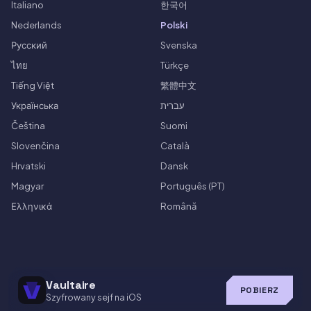
Italiano
한국어
Nederlands
Polski
Русский
Svenska
ไทย
Türkçe
Tiếng Việt
繁體中文
Українська
עברית
Čeština
Suomi
Slovenčina
Català
Hrvatski
Dansk
Magyar
Português (PT)
Ελληνικά
Română
Vaultaire
POBIERZ
Szyfrowany sejf na iOS