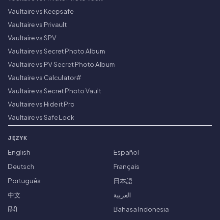
Vaultaire vs Keepsafe
Vaultaire vs Privault
Vaultaire vs SPV
Vaultaire vs Secret Photo Album
Vaultaire vs PV Secret Photo Album
Vaultaire vs Calculator#
Vaultaire vs Secret Photo Vault
Vaultaire vs Hide it Pro
Vaultaire vs Safe Lock
JĘZYK
English
Español
Deutsch
Français
Português
日本語
中文
العربية
हिंदी
Bahasa Indonesia