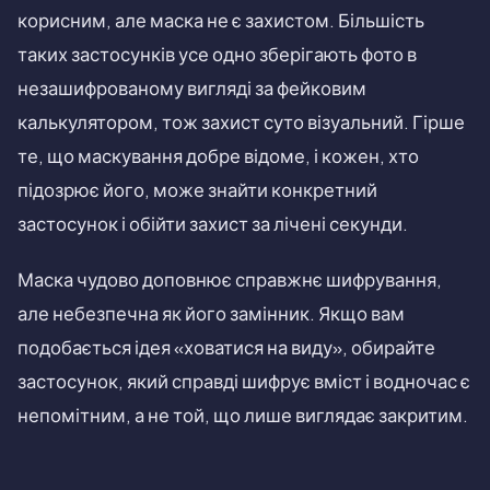
корисним, але маска не є захистом. Більшість
таких застосунків усе одно зберігають фото в
незашифрованому вигляді за фейковим
калькулятором, тож захист суто візуальний. Гірше
те, що маскування добре відоме, і кожен, хто
підозрює його, може знайти конкретний
застосунок і обійти захист за лічені секунди.
Маска чудово доповнює справжнє шифрування,
але небезпечна як його замінник. Якщо вам
подобається ідея «ховатися на виду», обирайте
застосунок, який справді шифрує вміст і водночас є
непомітним, а не той, що лише виглядає закритим.