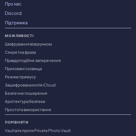
Про нас
Discord
Підтримка
МОЖЛИВОСТІ
Шифрування візерунком
Секретна фраза
Правдоподібне заперечення
Приховані сховища
Режим примусу
Зашифрована копія iCloud
Безпечне поширення
Архітектура безпеки
Простота використання
ПОРІВНЯТИ
Vaultaire проти Private Photo Vault