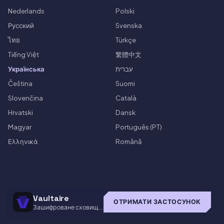
Nederlands
Polski
Русский
Svenska
ไทย
Türkçe
Tiếng Việt
繁體中文
Українська
עברית
Čeština
Suomi
Slovenčina
Català
Hrvatski
Dansk
Magyar
Português (PT)
Ελληνικά
Română
Vaultaire
ОТРИМАТИ ЗАСТОСУНОК
Зашифроване сховище
для iOS