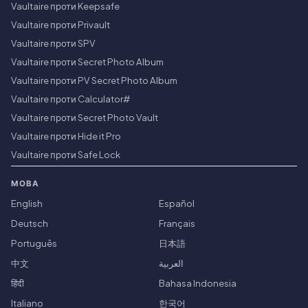
Vaultaire проти Keepsafe
Vaultaire проти Privault
Vaultaire проти SPV
Vaultaire проти Secret Photo Album
Vaultaire проти PV Secret Photo Album
Vaultaire проти Calculator#
Vaultaire проти Secret Photo Vault
Vaultaire проти Hide it Pro
Vaultaire проти Safe Lock
МОВА
English
Español
Deutsch
Français
Português
日本語
中文
العربية
हिंदी
Bahasa Indonesia
Italiano
한국어