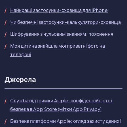
Найкращі застосунки-сховища для iPhone
Чи безпечні застосунки-калькулятори-сховища
Шифрування з нульовим знанням: пояснення
Моя дитина знайшла мої приватні фото на
телефоні
Джерела
Служба підтримки Apple: конфіденційність і
безпека в App Store (мітки App Privacy)
Безпека платформи Apple: огляд захисту даних і