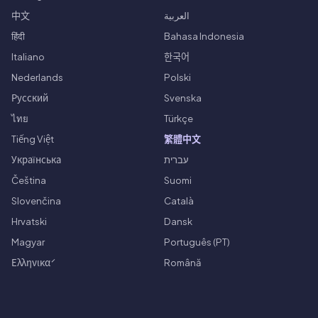
中文
العربية
हिंदी
Bahasa Indonesia
Italiano
한국어
Nederlands
Polski
Русский
Svenska
ไทย
Türkçe
Tiếng Việt
繁體中文
Українська
עברית
Čeština
Suomi
Slovenčina
Català
Hrvatski
Dansk
Magyar
Português (PT)
Ελληνικά
Română