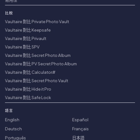
比較
Vaultaire 對比 Private Photo Vault
Vaultaire 對比 Keepsafe
Vaultaire 對比 Privault
Vaultaire 對比 SPV
Vaultaire 對比 Secret Photo Album
Vaultaire 對比 PV Secret Photo Album
Vaultaire 對比 Calculator#
Vaultaire 對比 Secret Photo Vault
Vaultaire 對比 Hide it Pro
Vaultaire 對比 Safe Lock
語言
English
Español
Deutsch
Français
Português
日本語