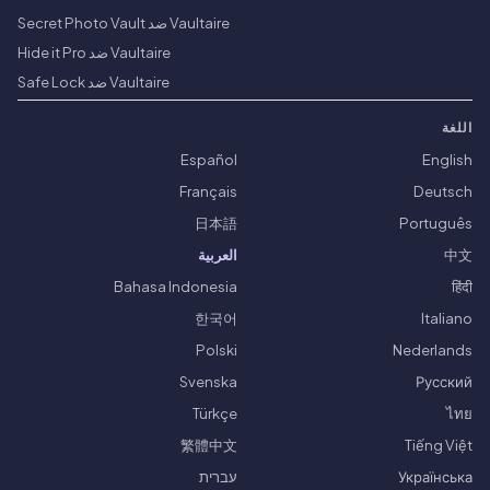
Vaultaire ضد Secret Photo Vault
Vaultaire ضد Hide it Pro
Vaultaire ضد Safe Lock
اللغة
Español
English
Français
Deutsch
日本語
Português
中文
العربية
Bahasa Indonesia
हिंदी
한국어
Italiano
Polski
Nederlands
Svenska
Русский
Türkçe
ไทย
繁體中文
Tiếng Việt
Українська
עברית