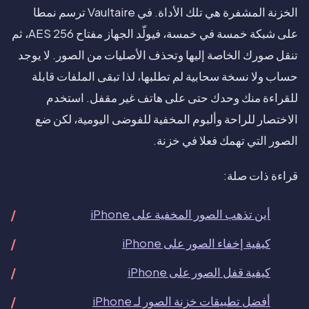
الخزنة المشفرة هي تلك الأداة. في Vaultaire ترسم نمطا
على شبكة خمسة في خمسة، فيولّد الجهاز مفتاح AES 256، ثم
تنقل صورك الخاصة إليها وتحذف الأصليات من الصور. لا يوجد
حساب ولا نسخة سحابية لم تطلبها، لذا تبقى الملفات قابلة
للقراءة منك وحدك حتى على هاتف غير مقفل. استخدم
الاختصار للراحة وألبوم المخفية للفوضى اليومية، لكن ضع
الصور التي تهمك فعلا في خزنة.
قراءة ذات صلة:
أين تذهب الصور المخفية على iPhone
كيفية إخفاء الصور على iPhone
كيفية قفل الصور على iPhone
أفضل تطبيقات خزنة الصور لـ iPhone