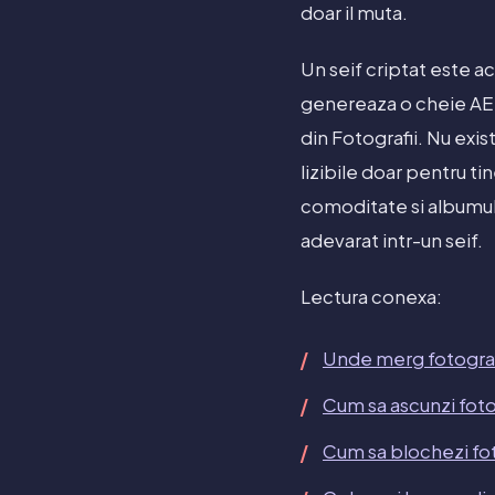
doar il muta.
Un seif criptat este ac
genereaza o cheie AES 2
din Fotografii. Nu exis
lizibile doar pentru t
comoditate si albumul 
adevarat intr-un seif.
Lectura conexa:
Unde merg fotograf
Cum sa ascunzi foto
Cum sa blochezi fot