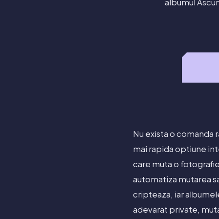
albumul Ascun
Nu exista o comanda ra
mai rapida optiune int
care muta o fotografi
automatiza mutarea sau 
cripteaza, iar albumel
adevarat private, muta-