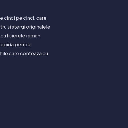
e cinci pe cinci, care
ru si stergi originalele
a ca fisierele raman
 rapida pentru
iile care conteaza cu