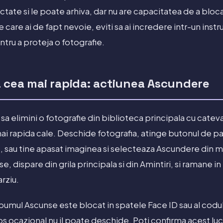
ctate si le poate arhiva, dar nu are capacitatea de a bloca
 care ai de fapt nevoie, eviti sa ai incredere intr-un inst
ntru a proteja o fotografie.
a cea mai rapida: actiunea Ascundere
 sa elimini o fotografie din biblioteca principala cu catev
 rapida cale. Deschide fotografia, atinge butonul de par
, sau tine apasat imaginea si selecteaza Ascundere din m
, dispare din grila principala si din Amintiri, si ramane i
arziu.
bumul Ascunse este blocat in spatele Face ID sau al codu
ios ocazional nu il poate deschide. Poti confirma acest lucr