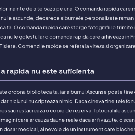
mitelor inainte de a te baza pe una. O comanda rapida care m
 nu le ascunde, deoarece albumele personalizate raman v
ca ta. O comanda rapida care sterge fotografii le trimite
aca nu le golesti. Iar o comanda rapida care arhiveaza in Fi
 Fisiere. Comenzile rapide se refera la viteza si organizare
 rapida nu este suficienta
e ordona biblioteca ta, iar albumul Ascunse poate tine 
, dar niciunul nu cripteaza nimic. Daca cineva tine telefonu
s sau restaureaza o copie de rezerva, fotografiile ascun
imagini care ar cauza daune reale daca ar fi vazute, o sca
n dosar medical, ai nevoie de un instrument care blocheaza