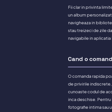
Fii clar in privinta li
un album personalizat
navigheaza in bibliote
stau treizeci de zile d
navigabile in aplicatia
Cand o comanda
O comanda rapida poat
de privirile indiscrete
cunoaste codul de acce
inca deschise. Pentru 
fotografie intima sau u