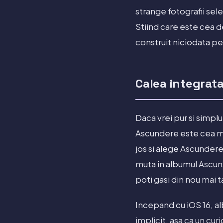
strange fotografii sele
Stiind care este cea de
construit niciodata pe
Calea integrat
Daca vrei pur si simplu
Ascundere este cea mai
jos si alege Ascundere
muta in albumul Ascunse
poti gasi din nou mai t
Incepand cu iOS 16, al
implicit, asa ca un cur