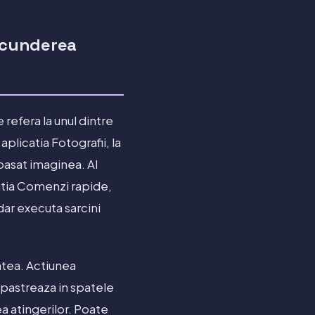
scunderea
refera la unul dintre
plicatia Fotografii, la
pasat imaginea. Al
catia Comenzi rapide,
dar executa sarcini
atea. Actiunea
 pastreaza in spatele
a atingerilor. Poate