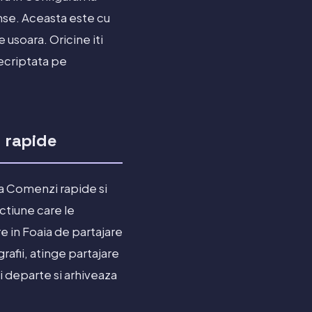
nse. Aceasta este cu
 usoara. Oricine iti
ecriptata pe
i rapide
ia Comenzi rapide si
ctiune care le
re in Foaia de partajare
grafii, atinge partajare
 departe si arhiveaza