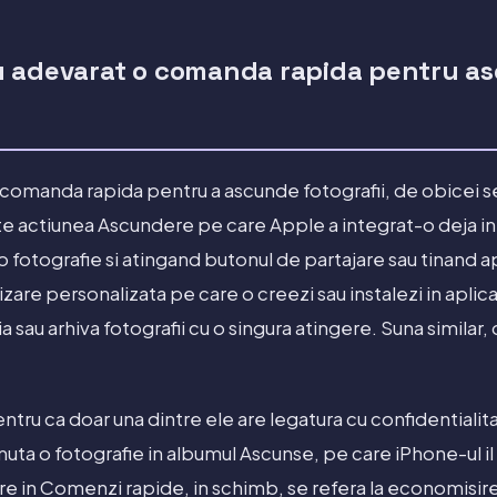
u adevarat o comanda rapida pentru a
omanda rapida pentru a ascunde fotografii, de obicei se 
ste actiunea Ascundere pe care Apple a integrat-o deja in a
o fotografie si atingand butonul de partajare sau tinand a
zare personalizata pe care o creezi sau instalezi in apli
sau arhiva fotografii cu o singura atingere. Suna similar, 
ntru ca doar una dintre ele are legatura cu confidentialit
ta o fotografie in albumul Ascunse, pe care iPhone-ul il
e in Comenzi rapide, in schimb, se refera la economisire