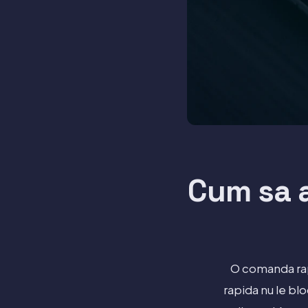
Cum sa a
O comanda rap
rapida nu le bl