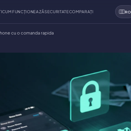
I
CUM FUNCȚIONEAZĂ
SECURITATE
COMPARAȚI
R
iPhone cu o comanda rapida