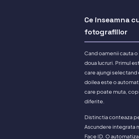
Ce inseamna c
fotografiilor
Cand oamenii cauta o c
doua lucruri. Primul e
care ajungi selectand 
doilea este o automati
care poate muta, copia 
diferite.
Distinctia conteaza pe
Ascundere integrata mu
Face ID. O automatizar