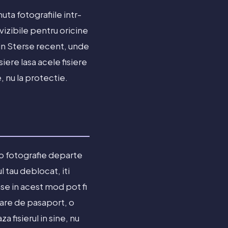
uta fotografiile intr-
izibile pentru oricine
 in Sterse recent, unde
siere lasa acele fisiere
, nu la protectie.
o fotografie departe
l tau deblocat, iti
se in acest mod pot fi
nare de pasaport, o
 fisierul in sine, nu