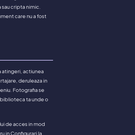
 sau cripta nimic.
rument care nu a fost
a atingeri, actiunea
tajare, deruleaza in
eniu. Fotografia se
n biblioteca ta unde o
lui de acces in mod
u in Configurari la