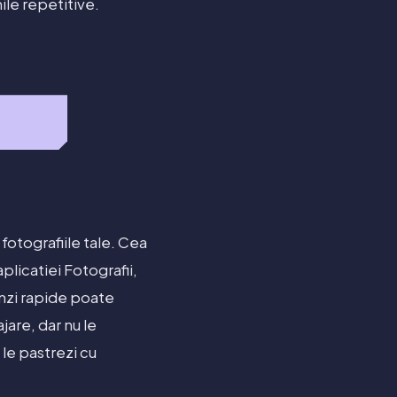
le repetitive.
fotografiile tale. Cea
licatiei Fotografii,
nzi rapide poate
jare, dar nu le
 le pastrezi cu