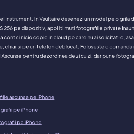
el instrument. In Vaultaire desenezi un model pe o grila d
56 pe dispozitiv, apoi iti muti fotografiile private inaunt
ta cont si nicio copie in cloud pe care nu ai solicitat-o, as
ine, chiar si pe un telefon deblocat. Foloseste o comanda
Ascunse pentru dezordinea de zi cu zi, dar pune fotograf
iile ascunse pe iPhone
grafii pe iPhone
ografii pe iPhone