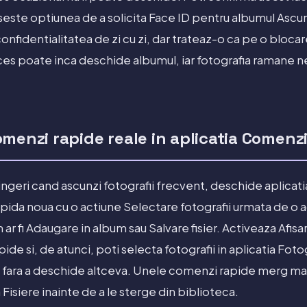
seste optiunea de a solicita Face ID pentru albumul Ascu
onfidentialitatea de zi cu zi, dar trateaz-o ca pe o blocare
es poate inca deschide albumul, iar fotografia ramane n
menzi rapide reale in aplicatia Comenz
ngeri cand ascunzi fotografii frecvent, deschide aplicat
ida noua cu o actiune Selectare fotografii urmata de o a
r fi Adaugare in album sau Salvare fisier. Activeaza Afisa
pide si, de atunci, poti selecta fotografii in aplicatia Foto
a fara a deschide altceva. Unele comenzi rapide merg mai
a Fisiere inainte de a le sterge din biblioteca.