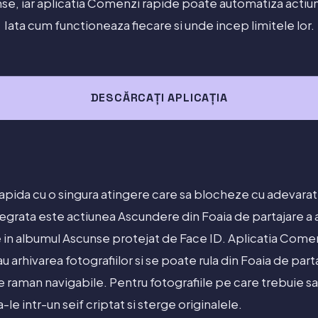
se, iar aplicatia Comenzi rapide poate automatiza actiuni
Iata cum functioneaza fiecare si unde incep limitele lor.
DESCĂRCAȚI APLICAȚIA
pida cu o singura atingere care sa blocheze cu adevarat 
egrata este actiunea Ascundere din Foaia de partajare a ap
e in albumul Ascunse protejat de Face ID. Aplicatia Come
arhivarea fotografiilor si se poate rula din Foaia de parta
e raman navigabile. Pentru fotografiile pe care trebuie sa
le intr-un seif criptat si sterge originalele.