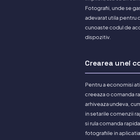
Fotografii, unde se ga
adevarat utila pentru c
cunoaste codul de acc
dispozitiv.
Crearea unei co
Pentru a economisi ati
creeaza o comanda rap
arhiveaza undeva, cum a
in setarile comenzii ra
si rula comanda rapid
fotografiile in aplicati