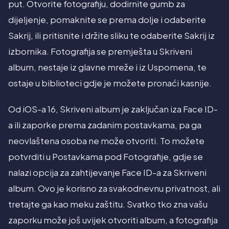
put. Otvorite fotografiju, dodirnite gumb za
dijeljenje, pomaknite se prema dolje i odaberite
Sakrij, ili pritisnite i držite sliku te odaberite Sakrij iz
izbornika. Fotografija se premješta u Skriveni
album, nestaje iz glavne mreže i iz Uspomena, te
ostaje u biblioteci gdje je možete pronaći kasnije.
Od iOS-a 16, Skriveni album je zaključan iza Face ID-
a ili zaporke prema zadanim postavkama, pa ga
neovlaštena osoba ne može otvoriti. To možete
potvrditi u Postavkama pod Fotografije, gdje se
nalazi opcija za zahtijevanje Face ID-a za Skriveni
album. Ovo je korisno za svakodnevnu privatnost, ali
tretajte ga kao meku zaštitu. Svatko tko zna vašu
zaporku može još uvijek otvoriti album, a fotografija