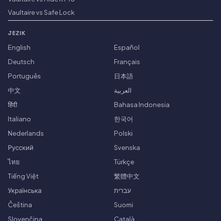
Vaultaire vs Safe Lock
JEZIK
English
Español
Deutsch
Français
Português
日本語
中文
العربية
हिंदी
Bahasa Indonesia
Italiano
한국어
Nederlands
Polski
Русский
Svenska
ไทย
Türkçe
Tiếng Việt
繁體中文
Українська
עברית
Čeština
Suomi
Slovenčina
Català