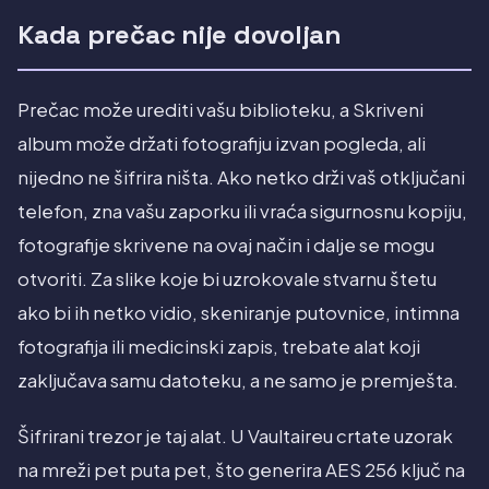
Kada prečac nije dovoljan
Prečac može urediti vašu biblioteku, a Skriveni
album može držati fotografiju izvan pogleda, ali
nijedno ne šifrira ništa. Ako netko drži vaš otključani
telefon, zna vašu zaporku ili vraća sigurnosnu kopiju,
fotografije skrivene na ovaj način i dalje se mogu
otvoriti. Za slike koje bi uzrokovale stvarnu štetu
ako bi ih netko vidio, skeniranje putovnice, intimna
fotografija ili medicinski zapis, trebate alat koji
zaključava samu datoteku, a ne samo je premješta.
Šifrirani trezor je taj alat. U Vaultaireu crtate uzorak
na mreži pet puta pet, što generira AES 256 ključ na