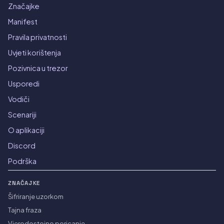
Značajke
Manifest
Pravila privatnosti
Uvjeti korištenja
Pozivnica u trezor
Usporedi
Vodiči
Scenariji
O aplikaciji
Discord
Podrška
ZNAČAJKE
Šifriranje uzorkom
Tajna fraza
Vjerodostojno poricanje