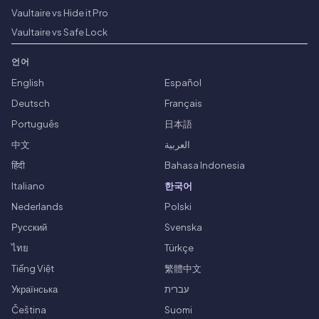
Vaultaire vs Hide it Pro
Vaultaire vs Safe Lock
언어
English
Español
Deutsch
Français
Português
日本語
中文
العربية
हिंदी
Bahasa Indonesia
Italiano
한국어
Nederlands
Polski
Русский
Svenska
ไทย
Türkçe
Tiếng Việt
繁體中文
Українська
עברית
Čeština
Suomi