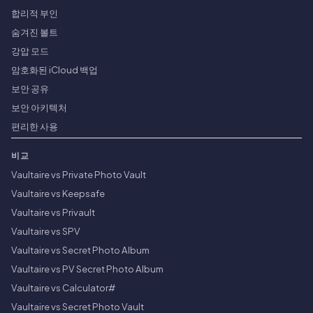
합리적 부인
숨겨진 볼트
강압 모드
암호화된 iCloud 백업
보안 공유
보안 아키텍처
편리한 사용
비교
Vaultaire vs Private Photo Vault
Vaultaire vs Keepsafe
Vaultaire vs Privault
Vaultaire vs SPV
Vaultaire vs Secret Photo Album
Vaultaire vs PV Secret Photo Album
Vaultaire vs Calculator#
Vaultaire vs Secret Photo Vault