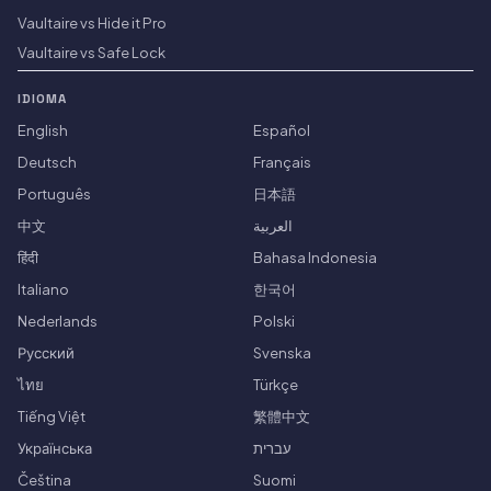
Vaultaire vs Hide it Pro
Vaultaire vs Safe Lock
IDIOMA
English
Español
Deutsch
Français
Português
日本語
中文
العربية
हिंदी
Bahasa Indonesia
Italiano
한국어
Nederlands
Polski
Русский
Svenska
ไทย
Türkçe
Tiếng Việt
繁體中文
Українська
עברית
Čeština
Suomi