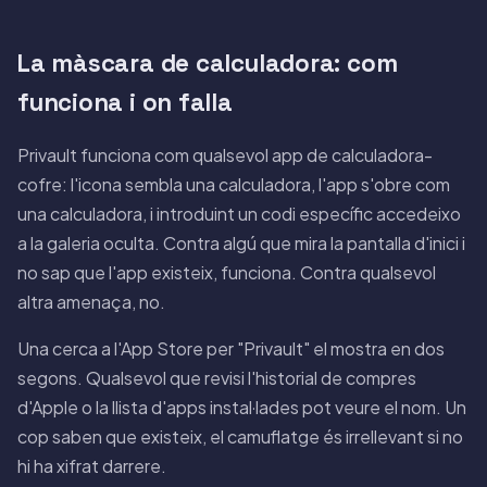
La màscara de calculadora: com
funciona i on falla
Privault funciona com qualsevol app de calculadora-
cofre: l'icona sembla una calculadora, l'app s'obre com
una calculadora, i introduint un codi específic accedeixo
a la galeria oculta. Contra algú que mira la pantalla d'inici i
no sap que l'app existeix, funciona. Contra qualsevol
altra amenaça, no.
Una cerca a l'App Store per "Privault" el mostra en dos
segons. Qualsevol que revisi l'historial de compres
d'Apple o la llista d'apps instal·lades pot veure el nom. Un
cop saben que existeix, el camuflatge és irrellevant si no
hi ha xifrat darrere.