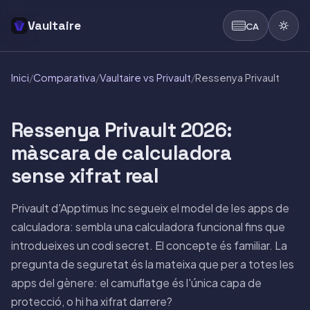
Vaultaire
CA
Inici
/
Comparativa
/
Vaultaire vs Privault
/
Ressenya Privault
Ressenya Privault 2026:
màscara de calculadora
sense xifrat real
Privault d'Apptimus Inc segueix el model de les apps de
calculadora: sembla una calculadora funcional fins que
introdueixes un codi secret. El concepte és familiar. La
pregunta de seguretat és la mateixa que per a totes les
apps del gènere: el camuflatge és l'única capa de
protecció, o hi ha xifrat darrere?