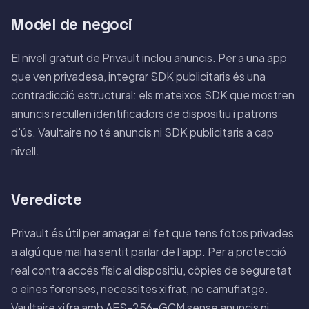
Model de negoci
El nivell gratuït de Privault inclou anuncis. Per a una app
que ven privadesa, integrar SDK publicitaris és una
contradicció estructural: els mateixos SDK que mostren
anuncis recullen identificadors de dispositiu i patrons
d'ús. Vaultaire no té anuncis ni SDK publicitaris a cap
nivell.
Veredicte
Privault és útil per amagar el fet que tens fotos privades
a algú que mai ha sentit parlar de l'app. Per a protecció
real contra accés físic al dispositiu, còpies de seguretat
o eines forenses, necessites xifrat, no camuflatge.
Vaultaire xifra amb AES-256-GCM
sense anuncis ni