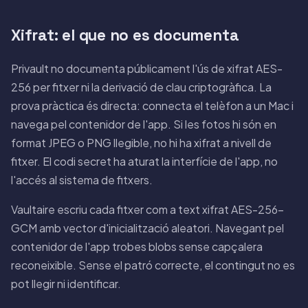
Xifrat: el que no es documenta
Privault no documenta públicament l'ús de xifrat AES-
256 per fitxer ni la derivació de clau criptogràfica. La
prova pràctica és directa: connecta el telèfon a un Mac i
navega pel contenidor de l'app. Si les fotos hi són en
format JPEG o PNG llegible, no hi ha xifrat a nivell de
fitxer. El codi secret ha aturat la interfície de l'app, no
l'accés al sistema de fitxers.
Vaultaire escriu cada fitxer com a text xifrat AES-256-
GCM amb vector d'inicialització aleatori. Navegant pel
contenidor de l'app trobes blobs sense capçalera
reconeixible. Sense el patró correcte, el contingut no es
pot llegir ni identificar.