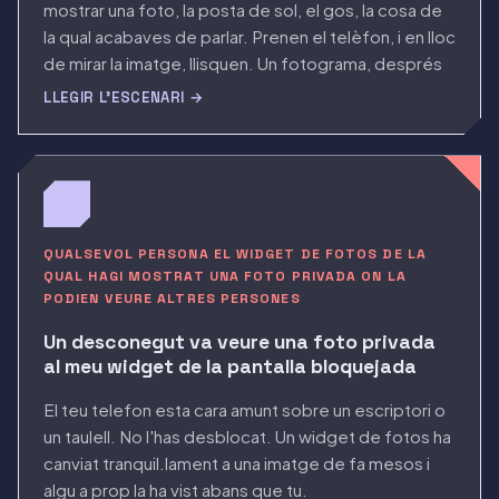
mostrar una foto, la posta de sol, el gos, la cosa de
la qual acabaves de parlar. Prenen el telèfon, i en lloc
de mirar la imatge, llisquen. Un fotograma, després
un altre, cap enrere al carret de fotos que mai no
LLEGIR L'ESCENARI →
estava curado per a un públic.
QUALSEVOL PERSONA EL WIDGET DE FOTOS DE LA
QUAL HAGI MOSTRAT UNA FOTO PRIVADA ON LA
PODIEN VEURE ALTRES PERSONES
Un desconegut va veure una foto privada
al meu widget de la pantalla bloquejada
El teu telefon esta cara amunt sobre un escriptori o
un taulell. No l'has desblocat. Un widget de fotos ha
canviat tranquil.lament a una imatge de fa mesos i
algu a prop la ha vist abans que tu.