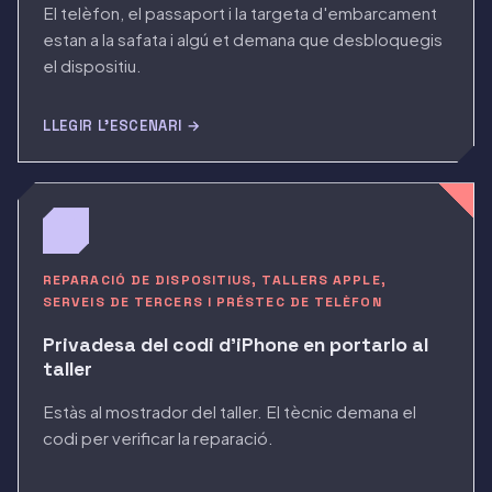
El telèfon, el passaport i la targeta d'embarcament
estan a la safata i algú et demana que desbloquegis
el dispositiu.
LLEGIR L'ESCENARI →
REPARACIÓ DE DISPOSITIUS, TALLERS APPLE,
SERVEIS DE TERCERS I PRÉSTEC DE TELÈFON
Privadesa del codi d'iPhone en portarlo al
taller
Estàs al mostrador del taller. El tècnic demana el
codi per verificar la reparació.