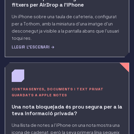
fitxers per AirDrop a l'iPhone
Un iPhone sobre una taula de cafeteria, configurat
per a Tothom, amb la miniatura d'una imatge d'un
desconegut ja visible a la pantalla abans que l'usuari
toqui res.
LLEGIR L'ESCENARI →
CONTRASENYES, DOCUMENTS I TEXT PRIVAT
GUARDATS A APPLE NOTES
Una nota bloquejada és prou segura per a la
teva informació privada?
Una llista de notes a l'iPhone on una nota mostra una
icona de cadenat, però la seva primera línia segueix