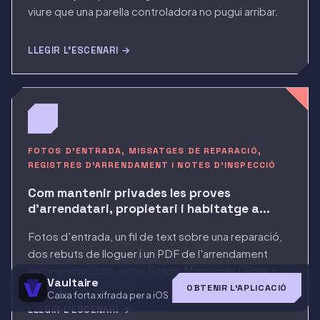
viure que una parella controladora no pugui arribar.
LLEGIR L'ESCENARI →
FOTOS D'ENTRADA, MISSATGES DE REPARACIÓ,
REGISTRES D'ARRENDAMENT I NOTES D'INSPECCIÓ
Com mantenir privades les proves
d'arrendatari, propietari i habitatge a
l'iPhone
Fotos d'entrada, un fil de text sobre una reparació,
dos rebuts de lloguer i un PDF de l'arrendament
estan escampats entre Fotos, Missatges i Fitxers.
Vaultaire
OBTENIR L'APLICACIÓ
Caixa forta xifrada per a iOS
LLEGIR L'ESCENARI →