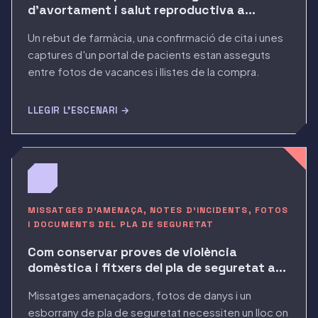
d'avortament i salut reproductiva a
l'iPhone
Un rebut de farmàcia, una confirmació de cita i unes
captures d'un portal de pacients estan asseguts
entre fotos de vacances i llistes de la compra.
LLEGIR L'ESCENARI →
MISSATGES D'AMENAÇA, NOTES D'INCIDENTS, FOTOS
I DOCUMENTS DEL PLA DE SEGURETAT
Com conservar proves de violència
domèstica i fitxers del pla de seguretat a
l'iPhone
Missatges amenaçadors, fotos de danys i un
esborrany de pla de seguretat necessiten un lloc on