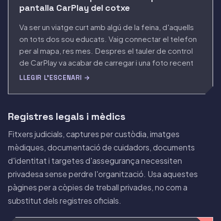
pantalla CarPlay del cotxe
Va ser un viatge curt amb algú de la feina, d'aquells
on tots dos sou educats. Vaig connectar el telefon
per al mapa, res mes. Despres el tauler de control
de CarPlay va acabar de carregar i una foto recent
va apareixer a un canto, a mida completa en una
LLEGIR L'ESCENARI →
pantalla de la mida d'una tauleta, asseguda entre
nosaltres a l'altura dels ulls. No hi havia prou rapidesa
per eliminar-la, i el silenci posterior ho va dir tot.
Registres legals i mèdics
Fitxers judicials, captures per custòdia, imatges
mèdiques, documentació de cuidadors, documents
d'identitat i targetes d'assegurança necessiten
privadesa sense perdre l'organització. Usa aquestes
pàgines per a còpies de treball privades, no com a
substitut dels registres oficials.