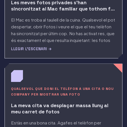
Les meves fotos privades s'han
sincronitzat al Mac familiar que tothom fa
servir
El Mac es troba al taulell de la cuina. Qualsevol el pot
despertar, obrir Fotos i veure el que el teu telèfon
ha sincronitzat per últim cop. No has activat res, que
és exactament el que resulta inquietant: les fotos
han arribat soles, i no saps quant de temps han estat
LLEGIR L'ESCENARI →
visibles.
QUALSEVOL QUE DONI EL TELÈFON A UNA CITA O NOU
COMPANY PER MOSTRAR UNA FOTO
La meva cita va desplaçar massa lluny al
meu carret de fotos
Estàs en una bona cita. Agafes el telèfon per