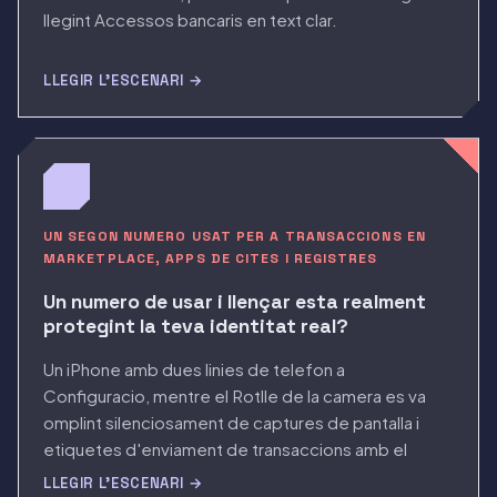
llegint Accessos bancaris en text clar.
LLEGIR L'ESCENARI →
UN SEGON NUMERO USAT PER A TRANSACCIONS EN
MARKETPLACE, APPS DE CITES I REGISTRES
Un numero de usar i llençar esta realment
protegint la teva identitat real?
Un iPhone amb dues linies de telefon a
Configuracio, mentre el Rotlle de la camera es va
omplint silenciosament de captures de pantalla i
etiquetes d'enviament de transaccions amb el
numero de usar i llençar.
LLEGIR L'ESCENARI →