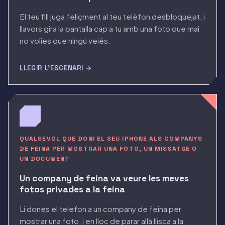
El teu fill juga feliçment al teu telèfon desbloquejat, i
llavors gira la pantalla cap a tu amb una foto que mai
no volies que ningú veiés.
LLEGIR L'ESCENARI →
QUALSEVOL QUE DONI EL SEU IPHONE ALS COMPANYS
DE FEINA PER MOSTRAR UNA FOTO, UN MISSATGE O
UN DOCUMENT
Un company de feina va veure les meves
fotos privades a la feina
Li dones el telefon a un company de feina per
mostrar una foto, i en lloc de parar allà llisca a la