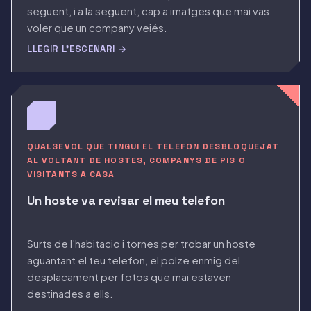
seguent, i a la seguent, cap a imatges que mai vas
voler que un company veiés.
LLEGIR L'ESCENARI →
QUALSEVOL QUE TINGUI EL TELEFON DESBLOQUEJAT
AL VOLTANT DE HOSTES, COMPANYS DE PIS O
VISITANTS A CASA
Un hoste va revisar el meu telefon
Surts de l'habitacio i tornes per trobar un hoste
aguantant el teu telefon, el polze enmig del
desplacament per fotos que mai estaven
destinades a ells.