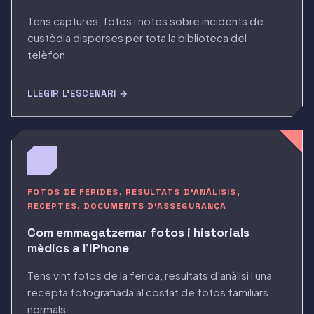
Tens captures, fotos i notes sobre incidents de
custòdia disperses per tota la biblioteca del
telèfon.
LLEGIR L'ESCENARI →
FOTOS DE FERIDES, RESULTATS D'ANÀLISIS,
RECEPTES, DOCUMENTS D'ASSEGURANÇA
Com emmagatzemar fotos i historials
mèdics a l'iPhone
Tens vint fotos de la ferida, resultats d'anàlisi i una
recepta fotografiada al costat de fotos familiars
normals.