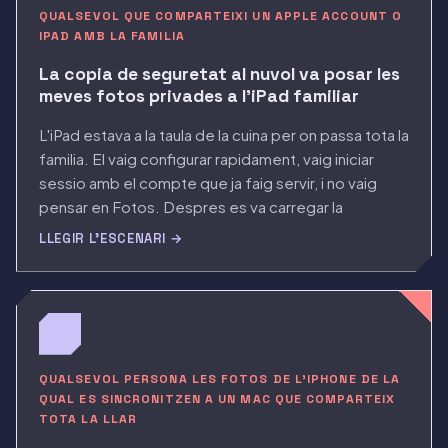
QUALSEVOL QUE COMPARTEIXI UN APPLE ACCOUNT O
IPAD AMB LA FAMILIA
La copia de seguretat al nuvol va posar les
meves fotos privades a l'iPad familiar
L'iPad estava a la taula de la cuina per on passa tota la
familia. El vaig configurar rapidament, vaig iniciar
sessio amb el compte que ja faig servir, i no vaig
pensar en Fotos. Despres es va carregar la
quadricula i se'm va caure l'anima als peus, perque
LLEGIR L'ESCENARI →
les fotos privades que tinc enterrades al meu
telefon eren allí a dalt, a mida completa, en una
pantalla que qualsevol podia remenar.
QUALSEVOL PERSONA LES FOTOS DE L'IPHONE DE LA
QUAL ES SINCRONITZEN A UN MAC QUE COMPARTEIX
TOTA LA LLAR