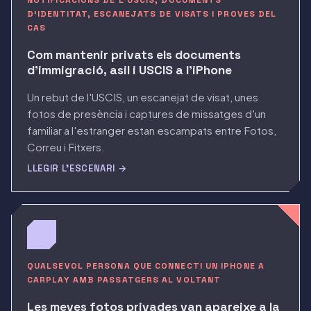
NOTIFICACIONS DE L'USCIS, DOCUMENTS
D'IDENTITAT, ESCANEJATS DE VISATS I PROVES DEL
CAS
Com mantenir privats els documents
d'immigració, asil i USCIS a l'iPhone
Un rebut de l'USCIS, un escanejat de visat, unes
fotos de presència i captures de missatges d'un
familiar a l'estranger estan escampats entre Fotos,
Correu i Fitxers.
LLEGIR L'ESCENARI →
QUALSEVOL PERSONA QUE CONNECTI UN IPHONE A
CARPLAY AMB PASSATGERS AL VOLTANT
Les meves fotos privades van apareixe a la