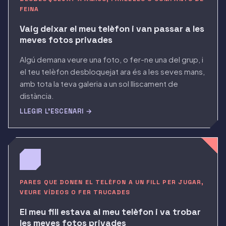
FEINA
Vaig deixar el meu telèfon i van passar a les
meves fotos privades
Algú demana veure una foto, o fer-ne una del grup, i
el teu telèfon desbloquejat ara és a les seves mans,
amb tota la teva galeria a un sol lliscament de
distància.
LLEGIR L'ESCENARI →
PARES QUE DONEN EL TELÈFON A UN FILL PER JUGAR,
VEURE VÍDEOS O FER TRUCADES
El meu fill estava al meu telèfon i va trobar
les meves fotos privades