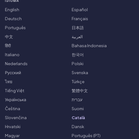
IDIOMA
English
Español
Deutsch
Français
Português
日本語
中文
العربية
हिंदी
Bahasa Indonesia
Italiano
한국어
Nederlands
Polski
Русский
Svenska
ไทย
Türkçe
Tiếng Việt
繁體中文
Українська
עברית
Čeština
Suomi
Slovenčina
Català
Hrvatski
Dansk
Magyar
Português (PT)