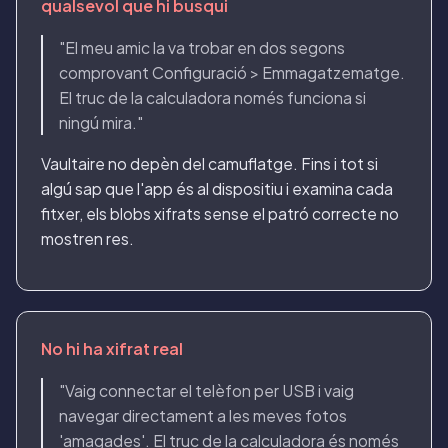
qualsevol que hi busqui
"El meu amic la va trobar en dos segons
comprovant Configuració > Emmagatzematge.
El truc de la calculadora només funciona si
ningú mira."
Vaultaire no depèn del camuflatge. Fins i tot si
algú sap que l'app és al dispositiu i examina cada
fitxer, els blobs xifrats sense el patró correcte no
mostren res.
No hi ha xifrat real
"Vaig connectar el telèfon per USB i vaig
navegar directament a les meves fotos
'amagades'. El truc de la calculadora és només