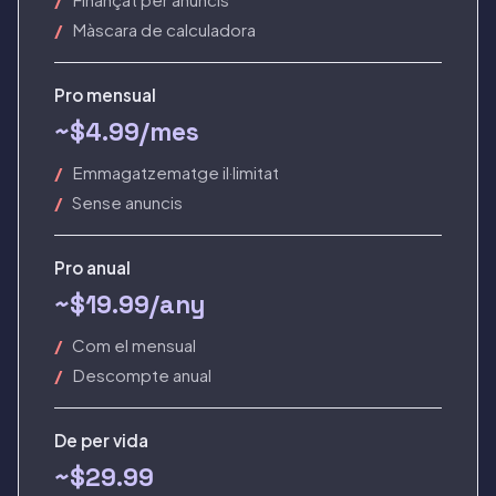
Màscara de calculadora
Pro mensual
~$4.99
/mes
Emmagatzematge il·limitat
Sense anuncis
Pro anual
~$19.99
/any
Com el mensual
Descompte anual
De per vida
~$29.99