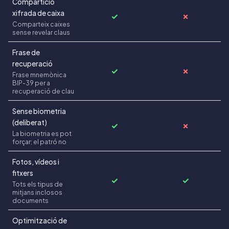
Compartició
xifrada de caixa
✓
✗
Comparteix caixes
sense revelar claus
Frase de
recuperació
✓
✗
Frase mnemònica
BIP-39 per a
recuperació de clau
Sense biometria
(deliberat)
✓
✗
La biometria es pot
forçar; el patró no
Fotos, vídeos i
fitxers
✓
✓
Tots els tipus de
mitjans inclosos
documents
Optimització de