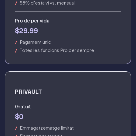
58% d'estalvi vs. mensual
Pro de per vida
$29.99
Pagament únic
Totes les funcions Pro per sempre
PRIVAULT
Gratuït
$0
Emmagatzematge limitat
Finançat per anuncis