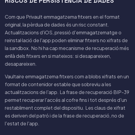
RISCOS DE PERSISTÈNCIA DE DADES
Com que Privault emmagatzema fitxers en el format
original, la pèrdua de dades és un risc constant.
Actualitzacions d'iOS, pressió d'emmagatzematge o
reinstal·lació de l'app poden eliminar fitxers no xifrats de
la sandbox. No hi ha cap mecanisme de recuperació més
enllà dels fitxers en si mateixos: si desapareixen,
desapareixen.
Vaultaire emmagatzema fitxers com a blobs xifrats en un
format de contenidor estable que sobreviu a les
actualitzacions de l'app. La frase de recuperació BIP-39
permet recuperar l'accés al cofre fins i tot després d'un
restabliment complet del dispositiu. Les claus de xifrat
es deriven del patró i de la frase de recuperació, no de
l'estat de l'app.