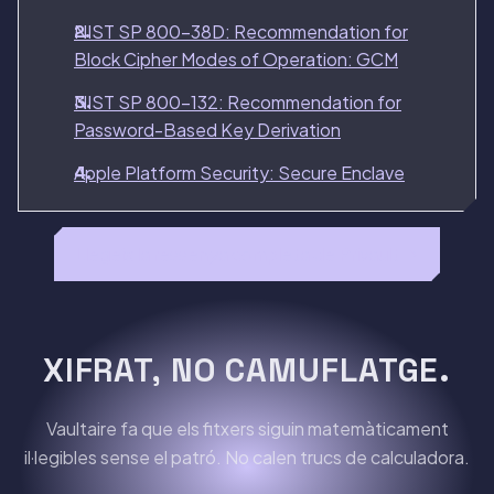
NIST SP 800-38D: Recommendation for
Block Cipher Modes of Operation: GCM
NIST SP 800-132: Recommendation for
Password-Based Key Derivation
Apple Platform Security: Secure Enclave
Llegeix la ressenya completa de Privault →
XIFRAT, NO CAMUFLATGE.
Vaultaire fa que els fitxers siguin matemàticament
il·legibles sense el patró. No calen trucs de calculadora.