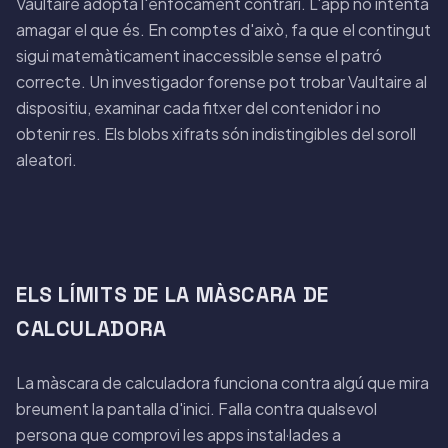
Vaultaire adopta l'enfocament contrari. L'app no intenta
amagar el que és. En comptes d'això, fa que el contingut
sigui matemàticament inaccessible sense el patró
correcte. Un investigador forense pot trobar Vaultaire al
dispositiu, examinar cada fitxer del contenidor i no
obtenir res. Els blobs xifrats són indistingibles del soroll
aleatori.
ELS LÍMITS DE LA MÀSCARA DE
CALCULADORA
La màscara de calculadora funciona contra algú que mira
breument la pantalla d'inici. Falla contra qualsevol
persona que comprovi les apps instal·lades a