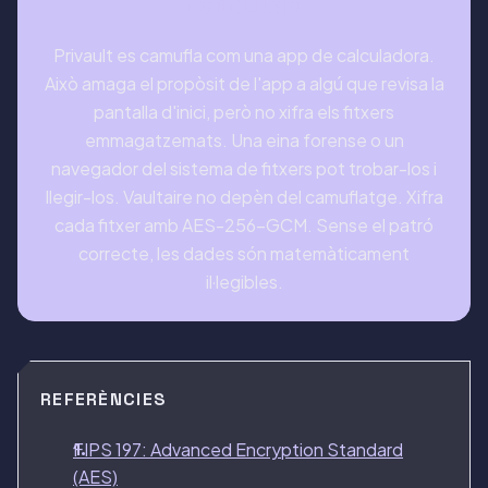
CONCLUSIÓ
Privault es camufla com una app de calculadora.
Això amaga el propòsit de l'app a algú que revisa la
pantalla d'inici, però no xifra els fitxers
emmagatzemats. Una eina forense o un
navegador del sistema de fitxers pot trobar-los i
llegir-los. Vaultaire no depèn del camuflatge. Xifra
cada fitxer amb AES-256-GCM. Sense el patró
correcte, les dades són matemàticament
il·legibles.
REFERÈNCIES
FIPS 197: Advanced Encryption Standard
(AES)