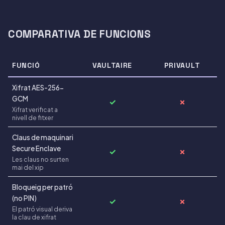
COMPARATIVA DE FUNCIONS
FUNCIÓ
VAULTAIRE
PRIVAULT
Xifrat AES-256-
GCM
✓
✗
Xifrat verificat a
nivell de fitxer
Claus de maquinari
Secure Enclave
✓
✗
Les claus no surten
mai del xip
Bloqueig per patró
(no PIN)
✓
✗
El patró visual deriva
la clau de xifrat