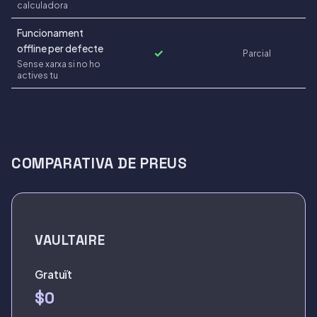
calculadora
Funcionament
offline per defecte
✓
Parcial
Sense xarxa si no ho
actives tu
COMPARATIVA DE PREUS
VAULTAIRE
Gratuït
$0