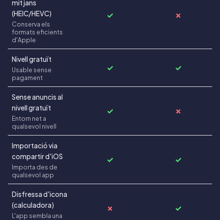
mitjans
(HEIC/HEVC)
✓
✗
Conserva els
formats eficients
d'Apple
Nivell gratuït
✓
✓
Usable sense
pagament
Sense anuncis al
nivell gratuït
✓
✗
Entorn net a
qualsevol nivell
Importació via
compartir d'iOS
✓
✓
Importa des de
qualsevol app
Disfressa d'icona
(calculadora)
✗
✓
L'app sembla una