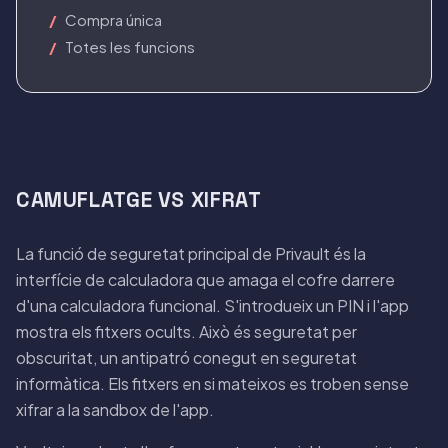
Compra única
Totes les funcions
CAMUFLATGE VS XIFRAT
La funció de seguretat principal de Privault és la
interfície de calculadora que amaga el cofre darrere
d'una calculadora funcional. S'introdueix un PIN i l'app
mostra els fitxers ocults. Això és seguretat per
obscuritat, un antipatró conegut en seguretat
informàtica. Els fitxers en si mateixos es troben sense
xifrar a la sandbox de l'app.