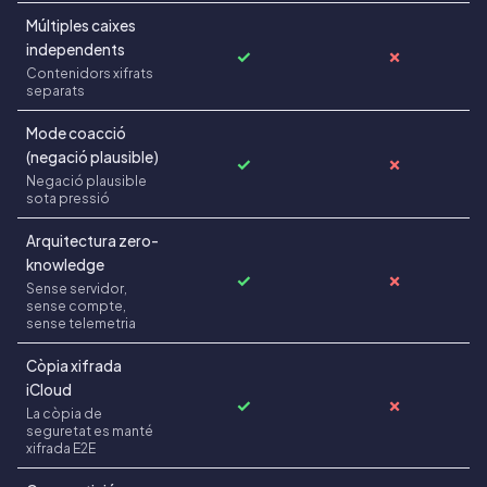
Múltiples caixes
independents
✓
✗
Contenidors xifrats
separats
Mode coacció
(negació plausible)
✓
✗
Negació plausible
sota pressió
Arquitectura zero-
knowledge
✓
✗
Sense servidor,
sense compte,
sense telemetria
Còpia xifrada
iCloud
✓
✗
La còpia de
seguretat es manté
xifrada E2E