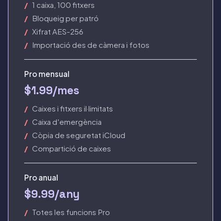
1 caixa, 100 fitxers
Bloqueig per patró
Xifrat AES-256
Importació des de càmera i fotos
Pro mensual
$1.99
/mes
Caixes i fitxers il·limitats
Caixa d'emergència
Còpia de seguretat iCloud
Compartició de caixes
Pro anual
$9.99
/any
Totes les funcions Pro