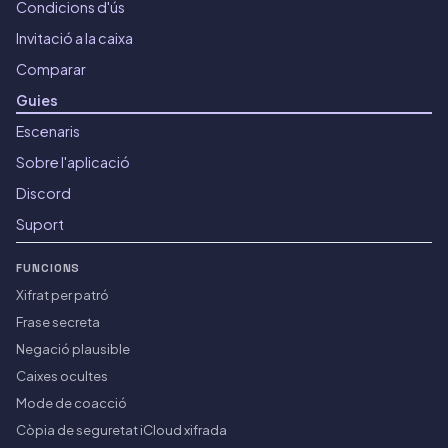
Condicions d'ús
Invitació a la caixa
Comparar
Guies
Escenaris
Sobre l'aplicació
Discord
Suport
FUNCIONS
Xifrat per patró
Frase secreta
Negació plausible
Caixes ocultes
Mode de coacció
Còpia de seguretat iCloud xifrada