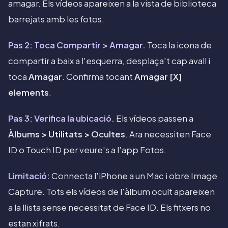
amagar. Els vídeos apareixen a la vista de biblioteca
barrejats amb les fotos.
Pas 2: Toca Compartir > Amagar.
Toca la icona de
compartir a baix a l'esquerra, desplaça't cap avall i
toca
Amagar
. Confirma tocant
Amagar [X]
elements
.
Pas 3: Verifica la ubicació.
Els vídeos passen a
Àlbums > Utilitats > Ocultes
. Ara necessiten Face
ID o Touch ID per veure's a l'app Fotos.
Limitació:
Connecta l'iPhone a un Mac i obre Image
Capture. Tots els vídeos de l'àlbum ocult apareixen
a la llista sense necessitat de Face ID. Els fitxers no
estan xifrats.