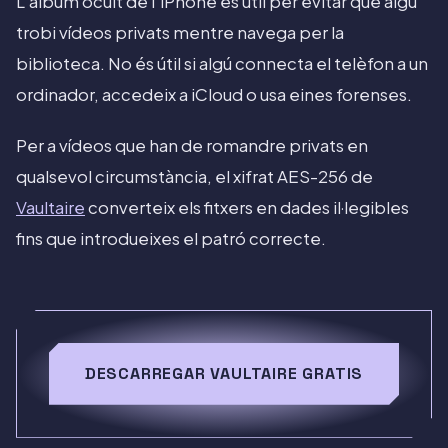
L'àlbum ocult de l'iPhone és útil per evitar que algú
trobi vídeos privats mentre navega per la
biblioteca. No és útil si algú connecta el telèfon a un
ordinador, accedeix a iCloud o usa eines forenses.
Per a vídeos que han de romandre privats en
qualsevol circumstància, el xifrat AES-256 de
Vaultaire
converteix els fitxers en dades il·legibles
fins que introdueixes el patró correcte.
DESCARREGAR VAULTAIRE GRATIS