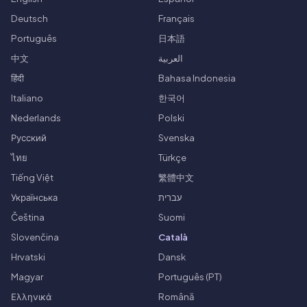
Deutsch
Français
Português
日本語
中文
العربية
हिंदी
Bahasa Indonesia
Italiano
한국어
Nederlands
Polski
Русский
Svenska
ไทย
Türkçe
Tiếng Việt
繁體中文
Українська
עברית
Čeština
Suomi
Slovenčina
Català
Hrvatski
Dansk
Magyar
Português (PT)
Ελληνικά
Română