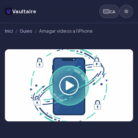
Vaultaire
CA
Inici
/
Guies
/
Amagar vídeos a l'iPhone