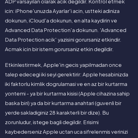
ADP varsayilan olarak acik degildir. Kontrol etmek
icin: iPhone'unuzda Ayarlar'i acin, ustteki adiniza
dokunun, iCloud'a dokunun, en alta kaydirin ve
Advanced Data Protection'a dokunun. 'Advanced
Data Protection acik' yazisini gorursaniz etkindir.
Acmak icin bir istem gorursaniz etkin degildir.
Etkinlestirmek, Apple'in gecis yapilmadan once
talep edecegi iki seyi gerektirir: Apple hesabinizda
iki faktorlu kimlik dogrulamasi ve en az bir kurtarma
yontemi - ya bir kurtarma kisisi (Apple cihazina sahip
baska biri) ya da bir kurtarma anahtari (guvenli bir
yerde sakladiginiz 28 karakterli bir dize). Bu
zorunludur, istege bagli degildir. Erisimi
kaybederseniz Apple uctan uca sifrelenmis verinizi