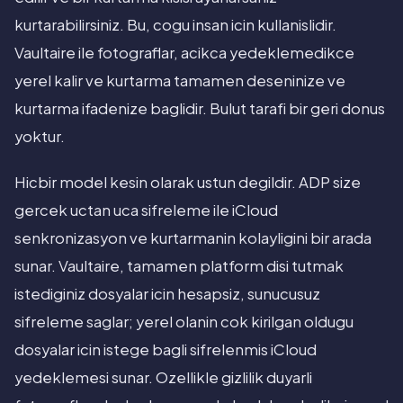
kurtarabilirsiniz. Bu, cogu insan icin kullanislidir.
Vaultaire ile fotograflar, acikca yedeklemedikce
yerel kalir ve kurtarma tamamen deseninize ve
kurtarma ifadenize baglidir. Bulut tarafi bir geri donus
yoktur.
Hicbir model kesin olarak ustun degildir. ADP size
gercek uctan uca sifreleme ile iCloud
senkronizasyon ve kurtarmanin kolayligini bir arada
sunar. Vaultaire, tamamen platform disi tutmak
istediginiz dosyalar icin hesapsiz, sunucusuz
sifreleme saglar; yerel olanin cok kirilgan oldugu
dosyalar icin istege bagli sifrelenmis iCloud
yedeklemesi sunar. Ozellikle gizlilik duyarli