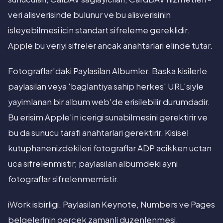
veri alisverisinde bulunur ve bu alisverisinin
isleyebilmesi icin standart sifreleme gereklidir.
Apple bu veriyi sifreler ancak anahtarlari elinde tutar.
Fotograflar'daki Paylasilan Albumler. Baska kisilerle
paylasilan veya 'baglantiya sahip herkes' URL'siyle
yayimlanan bir album web'de erisilebilir durumdadir.
Bu erisim Apple'in icerigi sunabilmesini gerektirir ve
bu da sunucu tarafi anahtarlari gerektirir. Kisisel
kutuphanenizdekileri fotograflar ADP acikken uctan
uca sifrelenmistir; paylasilan albumdeki ayni
fotograflar sifrelenmemistir.
iWork isbirligi. Paylasilan Keynote, Numbers ve Pages
belgelerinin gercek zamanli duzenlenmesi,