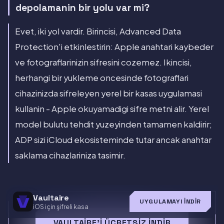
depolamanin bir yolu var mi?
Evet, iki yol vardir. Birincisi, Advanced Data
Protection'i etkinlestirin: Apple anahtari kaybeder
ve fotograflarinizin sifresini cozemez. Ikincisi,
herhangi bir yukleme oncesinde fotograflari
cihazinizda sifreleyen yerel bir kasas uygulamasi
kullanin - Apple okuyamadigi sifre metni alir. Yerel
model bulutu tehdit yuzeyinden tamamen kaldirir;
ADP sizi iCloud ekosisteminde tutar ancak anahtar
saklama cihazlariniza tasimir.
Vaultaire
UYGULAMAYI İNDIR
iOS için şifreli kasa
VAULTAIRE'I ÜCRETSIZ İNDIR