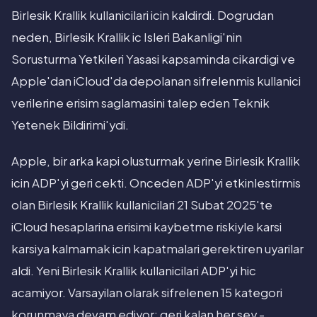
Birlesik Krallik kullanicilari icin kaldirdi. Dogrudan
neden, Birlesik Krallik ic Isleri Bakanligi'nin
Sorusturma Yetkileri Yasasi kapsaminda cikardigi ve
Apple'dan iCloud'da depolanan sifrelenmis kullanici
verilerine erisim saglamasini talep eden Teknik
Yetenek Bildirimi'ydi.
Apple, bir arka kapi olusturmak yerine Birlesik Krallik
icin ADP'yi geri cekti. Onceden ADP'yi etkinlestirmis
olan Birlesik Krallik kullanicilari 21 Subat 2025'te
iCloud hesaplarina erisimi kaybetme riskiyle karsi
karsiya kalmamak icin kapatmalari gerektiren uyarilar
aldi. Yeni Birlesik Krallik kullanicilari ADP'yi hic
acamiyor. Varsayilan olarak sifrelenen 15 kategori
korunmaya devam ediyor; geri kalan her sey -