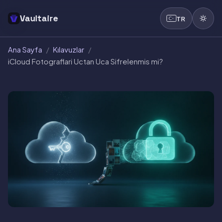
Vaultaire
TR
Ana Sayfa
/
Kılavuzlar
/
iCloud Fotograflari Uctan Uca Sifrelenmis mi?