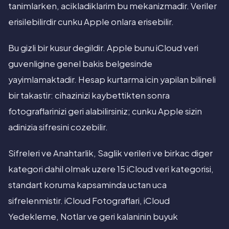
tanimlarken, acikladiklarim bu mekanizmadir. Veriler
erisilebilirdir cunku Apple onlara erisebilir.
Bu gizli bir kusur degildir. Apple bunu iCloud veri
guvenligine genel bakis belgesinde
yayimlamaktadir. Hesap kurtarma icin yapilan bilineli
bir takastir: cihazinizi kaybettikten sonra
fotograflarinizi geri alabilirsiniz; cunku Apple sizin
adinizia sifresini cozebilir.
Sifreleri ve Anahtarlik, Saglik verileri ve birkac diger
kategori dahil olmak uzere 15 iCloud veri kategorisi,
standart koruma kapsaminda uctan uca
sifrelenmistir. iCloud Fotograflari, iCloud
Yedekleme, Notlar ve geri kalaninin buyuk