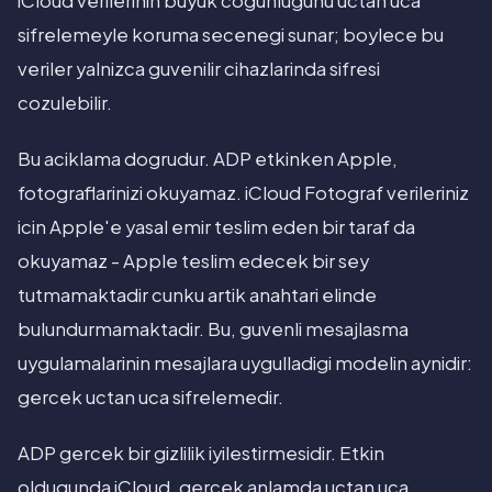
iCloud verilerinin buyuk cogunlugunu uctan uca
sifrelemeyle koruma secenegi sunar; boylece bu
veriler yalnizca guvenilir cihazlarinda sifresi
cozulebilir.
Bu aciklama dogrudur. ADP etkinken Apple,
fotograflarinizi okuyamaz. iCloud Fotograf verileriniz
icin Apple'e yasal emir teslim eden bir taraf da
okuyamaz - Apple teslim edecek bir sey
tutmamaktadir cunku artik anahtari elinde
bulundurmamaktadir. Bu, guvenli mesajlasma
uygulamalarinin mesajlara uygulladigi modelin aynidir:
gercek uctan uca sifrelemedir.
ADP gercek bir gizlilik iyilestirmesidir. Etkin
oldugunda iCloud, gercek anlamda uctan uca