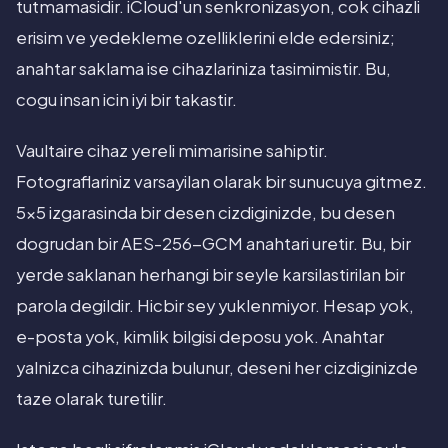
tutmamasidir. iCloud'un senkronizasyon, cok cihazli
erisim ve yedekleme ozelliklerini elde edersiniz;
anahtar saklama ise cihazlariniza tasimimistir. Bu,
cogu insan icin iyi bir takastir.
Vaultaire cihaz yereli mimarisine sahiptir.
Fotograflariniz varsayilan olarak bir sunucuya gitmez.
5x5 izgarasinda bir desen cizdiginizde, bu desen
dogrudan bir AES-256-GCM anahtari uretir. Bu, bir
yerde saklanan herhangi bir seyle karsilastirilan bir
parola degildir. Hicbir sey yuklenmiyor. Hesap yok,
e-posta yok, kimlik bilgisi deposu yok. Anahtar
yalnizca cihazinizda bulunur, deseni her cizdiginizde
taze olarak turetilir.