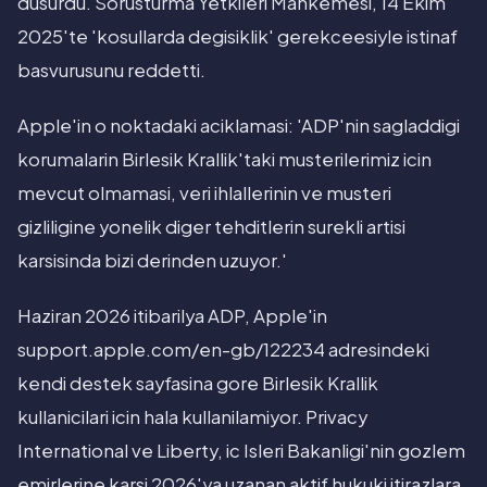
dusurdu. Sorusturma Yetkileri Mahkemesi, 14 Ekim
2025'te 'kosullarda degisiklik' gerekceesiyle istinaf
basvurusunu reddetti.
Apple'in o noktadaki aciklamasi: 'ADP'nin sagladdigi
korumalarin Birlesik Krallik'taki musterilerimiz icin
mevcut olmamasi, veri ihlallerinin ve musteri
gizliligine yonelik diger tehditlerin surekli artisi
karsisinda bizi derinden uzuyor.'
Haziran 2026 itibarilya ADP, Apple'in
support.apple.com/en-gb/122234 adresindeki
kendi destek sayfasina gore Birlesik Krallik
kullanicilari icin hala kullanilamiyor. Privacy
International ve Liberty, ic Isleri Bakanligi'nin gozlem
emirlerine karsi 2026'ya uzanan aktif hukuki itirazlara