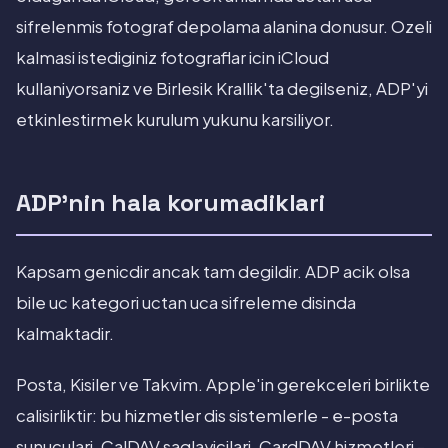
sifrelenmis fotograf depolama alanina donusur. Ozeli
kalmasi istediginiz fotograflar icin iCloud
kullaniyorsaniz ve Birlesik Krallik'ta degilseniz, ADP'yi
etkinlestirmek kurulum yukunu karsiliyor.
ADP'nin hala korumadiklari
Kapsam genicdir ancak tam degildir. ADP acik olsa
bile uc kategori uctan uca sifreleme disinda
kalmaktadir.
Posta, Kisiler ve Takvim. Apple'in gerekceleri birlikte
calisirliktir: bu hizmetler dis sistemlerle - e-posta
sunuculari, CalDAV saglayicilari, CardDAV hizmetleri -