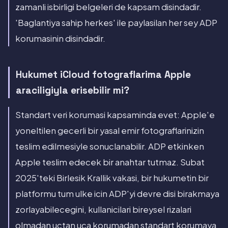
zamanli isbirligi belgeleri de kapsam disindadir.
'Baglantiya sahip herkes' ile paylasilan her sey ADP
korumasinin disindadir.
Hukumet iCloud fotograflarima Apple
araciligiyla erisebilir mi?
Standart veri korumasi kapsaminda evet: Apple'e
yoneltilen gecerli bir yasal emir fotograflarinizin
teslim edilmesiyle sonuclanabilir. ADP etkinken
Apple teslim edecek bir anahtar tutmaz. Subat
2025'teki Birlesik Krallik vakasi, bir hukumetin bir
platformu tum ulke icin ADP'yi devre disi birakmaya
zorlayabilecegini, kullanicilari bireysel rizalari
olmadan uctan uca korumadan standart korumaya