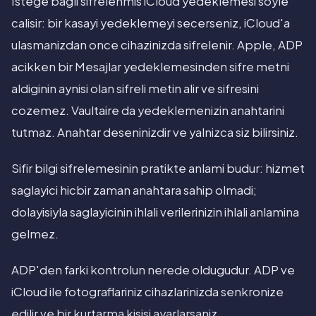
Istege bagli sifrelenmis iCloud yedeklemesi soyle
calisir: bir kasayi yedeklemeyi secerseniz, iCloud'a
ulasmanizdan once cihazinizda sifrelenir. Apple, ADP
acikken bir Mesajlar yedeklemesinden sifre metni
aldiginin aynisi olan sifreli metin alir ve sifresini
cozemez. Vaultaire da yedeklemenizin anahtarini
tutmaz. Anahtar deseninizdir ve yalnizca siz bilirsiniz.
Sifir bilgi sifrelemesinin pratikte anlami budur: hizmet
saglayici hicbir zaman anahtara sahip olmadi;
dolayisiyla saglayicinin ihlali verilerinizin ihlali anlamina
gelmez.
ADP'den farki kontrolun nerede oldugudur. ADP ve
iCloud ile fotograflariniz cihazlarinizda senkronize
edilir ve bir kurtarma kisisi ayarlarsaniz