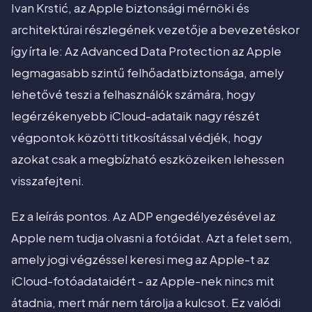
Ivan Krstić, az Apple biztonsági mérnöki és
architektúrai részlegének vezetője a bevezetéskor
így írta le: Az Advanced Data Protection az Apple
legmagasabb szintű felhőadatbiztonsága, amely
lehetővé teszi a felhasználók számára, hogy
legérzékenyebb iCloud-adataik nagy részét
végpontok közötti titkosítással védjék, hogy
azokat csak a megbízható eszközeiken lehessen
visszafejteni.
Ez a leírás pontos. Az ADP engedélyezésével az
Apple nem tudja olvasni a fotóidat. Azt a felet sem,
amely jogi végzéssel keresi meg az Apple-t az
iCloud-fotóadataidért - az Apple-nek nincs mit
átadnia, mert már nem tárolja a kulcsot. Ez valódi