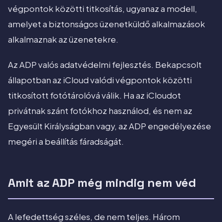
végpontok közötti titkosítás, ugyanaz a modell,
amelyet a biztonságos üzenetküldő alkalmazások
alkalmaznak az üzenetekre.
Az ADP valós adatvédelmi fejlesztés. Bekapcsolt
állapotban az iCloud valódi végpontok közötti
titkosított fotótárolóvá válik. Ha az iCloudot
privátnak szánt fotókhoz használod, és nem az
Egyesült Királyságban vagy, az ADP engedélyezése
megéri a beállítás fáradságát.
Amit az ADP még mindig nem véd
A lefedettség széles, de nem teljes. Három