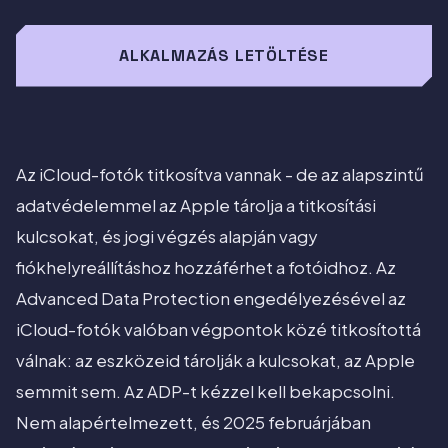
ALKALMAZÁS LETÖLTÉSE
Az iCloud-fotók titkosítva vannak - de az alapszintű
adatvédelemmel az Apple tárolja a titkosítási
kulcsokat, és jogi végzés alapján vagy
fiókhelyreállításhoz hozzáférhet a fotóidhoz. Az
Advanced Data Protection engedélyezésével az
iCloud-fotók valóban végpontok közé titkosítottá
válnak: az eszközeid tárolják a kulcsokat, az Apple
semmit sem. Az ADP-t kézzel kell bekapcsolni.
Nem alapértelmezett, és 2025 februárjában