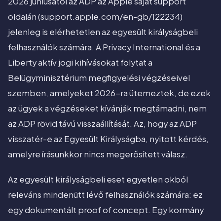
2026 júniusától az ADP az Apple saját support
oldalán (support.apple.com/en-gb/122234)
jelenleg is elérhetetlen az egyesült királyságbeli
felhasználók számára. A Privacy International és a
Liberty aktív jogi kihívásokat folytat a
Belügyminisztérium megfigyelési végzéseivel
szemben, amelyeket 2026-ra ütemeztek, de ezek
az ügyek a végzéseket kívánják megtámadni, nem
az ADP rövid távú visszaállítását. Az, hogy az ADP
visszatér-e az Egyesült Királyságba, nyitott kérdés,
amelyre írásunkkor nincs megerősített válasz.
Az egyesült királyságbeli eset egyetlen okból
releváns mindenütt lévő felhasználók számára: ez
egy dokumentált proof of concept. Egy kormány