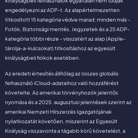
királyságbeli felhasználók egyáltalán nem tudják
engedélyezni az ADP-t. Az alapértelmezetten
titkosított 15 kategória védve marad; minden más -
Fotók, Biztonsági mentés, Jegyzetek és a 25 ADP-
kategória többi része - visszatért az alap (Apple-
tárolja-a-kulcsokat) titkosításhoz az egyesült
királyságbeli fiókok esetében.
Az eredeti értesítés állítólag az összes globális
felhasználó iCloud-adataihoz való hozzáférést
követelte. Az amerikai törvényhozók jelentős
nyomása és a 2025. augusztusi jelentések szerint az
amerikai Nemzeti Hírszerzés Igazgatójának
nyilatkozatát követően, miszerint az Egyesült
Királyság visszavonta a tágabb körű követelést, a