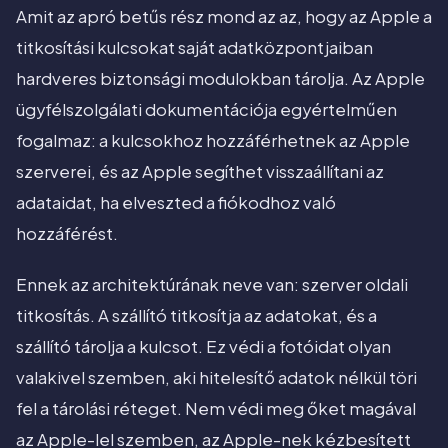
Amit az apró betűs rész mond az az, hogy az Apple a
titkosítási kulcsokat saját adatközpontjaiban
hardveres biztonsági modulokban tárolja. Az Apple
ügyfélszolgálati dokumentációja egyértelműen
fogalmaz: a kulcsokhoz hozzáférhetnek az Apple
szerverei, és az Apple segíthet visszaállítani az
adataidat, ha elveszted a fiókodhoz való
hozzáférést.
Ennek az architektúrának neve van: szerver oldali
titkosítás. A szállító titkosítja az adatokat, és a
szállító tárolja a kulcsot. Ez védi a fotóidat olyan
valakivel szemben, aki hitelesítő adatok nélkül töri
fel a tárolási réteget. Nem védi meg őket magával
az Apple-lel szemben, az Apple-nek kézbesített