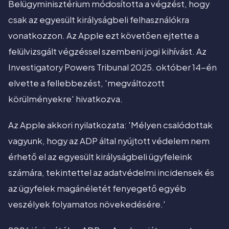
Belügyminisztérium módosította a végzést, hogy
csak az egyesült királyságbeli felhasználókra
vonatkozzon. Az Apple ezt követően ejtette a
felülvizsgált végzéssel szembeni jogi kihívást. Az
Investigatory Powers Tribunal 2025. október 14-én
elvette a fellebbezést, 'megváltozott
körülményekre' hivatkozva.
Az Apple akkori nyilatkozata: 'Mélyen csalódottak
vagyunk, hogy az ADP által nyújtott védelem nem
érhető el az egyesült királyságbeli ügyfeleink
számára, tekintettel az adatvédelmi incidensek és
az ügyfelek magánéletét fenyegető egyéb
veszélyek folyamatos növekedésére.'