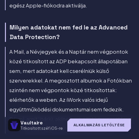
egész Apple-fiókodra aktiválja.
Milyen adatokat nem fed le az Advanced
Data Protection?
A Mail, a Névjegyek és a Naptár nem végpontok
közé titkosított az ADP bekapcsolt állapotában
sem, mert adatokat kell cserélniük külső
szerverekkel. A megosztott albumok a Fotókban
szintén nem végpontok közé titkosítottak:
elérhetők a weben. Az iWork valós idejű
együttműködési dokumentumai sem fedezik.
Bármi, amit 'bárki, akinek van a link' megosztással
Vaultaire
ALKALMAZÁS LETÖLTÉSE
tesznek közzé, az ADP védelmen kívül van.
Titkosított széf iOS-re