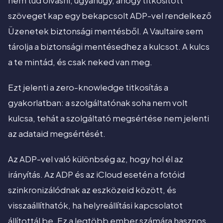
nem tud olvasni, ugyanúgy, ahogy titkosított
szöveget kap egy bekapcsolt ADP-vel rendelkező
Üzenetek biztonsági mentésből. A Vaultaire sem
tárolja a biztonsági mentésedhez a kulcsot. A kulcs
a te mintád, és csak neked van meg.
Ezt jelenti a zero-knowledge titkosítás a
gyakorlatban: a szolgáltatónak soha nem volt
kulcsa, tehát a szolgáltató megsértése nem jelenti
az adataid megsértését.
Az ADP-vel való különbség az, hogy hol él az
irányítás. Az ADP és az iCloud esetén a fotóid
szinkronizálódnak az eszközeid között, és
visszaállíthatók, ha helyreállítási kapcsolatot
állítottál be. Ez a legtöbb ember számára hasznos.