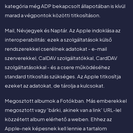
kategória még ADP bekapcsolt állapotában is kívül
marad a végpontok közötti titkosításon.
Mail, Névjegyek és Naptár. Az Apple indoklása az
interoperabilitás: ezek a szolgáltatások külső
rendszerekkel cserélnek adatokat - e-mail
szerverekkel, CalDAV szolgáltatókkal, CardDAV
szolgáltatásokkal - és a csere működéséhez
standard titkosítás szükséges. Az Apple titkosítja
ezeket az adatokat, de tárolja a kulcsokat.
Megosztott albumok a Fotókban. Más emberekkel
megosztott vagy 'bárki, akinek van a link' URL-lel
közzétett album elérhető a weben. Ehhez az
Apple-nek képesnek kell lennie a tartalom