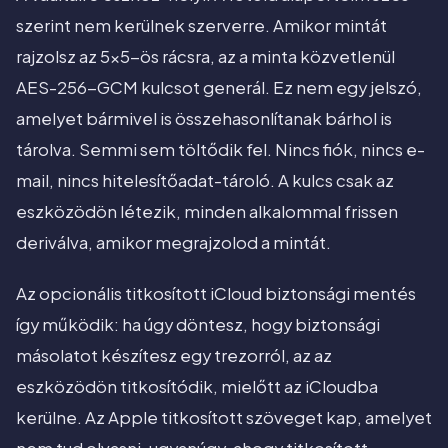
szerint nem kerülnek szerverre. Amikor mintát
rajzolsz az 5x5-ös rácsra, az a minta közvetlenül
AES-256-GCM kulcsot generál. Ez nem egy jelszó,
amelyet bármivel is összehasonlítanak bárhol is
tárolva. Semmi sem töltődik fel. Nincs fiók, nincs e-
mail, nincs hitelesítőadat-tároló. A kulcs csak az
eszközödön létezik, minden alkalommal frissen
deriválva, amikor megrajzolod a mintát.
Az opcionális titkosított iCloud biztonsági mentés
így működik: ha úgy döntesz, hogy biztonsági
másolatot készítesz egy trezorról, az az
eszközödön titkosítódik, mielőtt az iCloudba
kerülne. Az Apple titkosított szöveget kap, amelyet