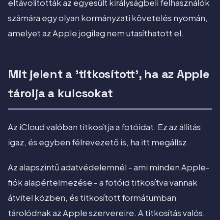
eltávolították az egyesült királyságbeli felhasználók
számára egy olyan kormányzati követelés nyomán,
amelyet az Apple jogilag nem utasíthatott el.
Mit jelent a 'titkosított', ha az Apple
tárolja a kulcsokat
Az iCloud valóban titkosítja a fotóidat. Ez az állítás
igaz, és egyben félrevezető is, ha itt megállsz.
Az alapszintű adatvédelemnél - ami minden Apple-
fiók alapértelmezése - a fotóid titkosítva vannak
átvitel közben, és titkosított formátumban
tárolódnak az Apple szervereire. A titkosítás valós.