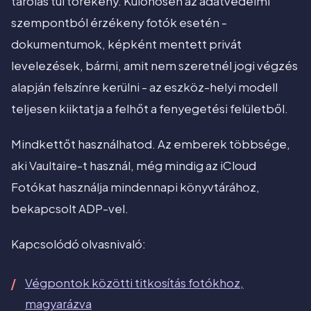
tárolás túl törékeny. Különösen az adatvédelmi
szempontból érzékeny fotók esetén -
dokumentumok, képként mentett privát
levelezések, bármi, amit nem szeretnél jogi végzés
alapján felszínre kerülni - az eszköz-helyi modell
teljesen kiiktatja a felhőt a fenyegetési felületből.
Mindkettőt használhatod. Az emberek többsége,
aki Vaultaire-t használ, még mindig az iCloud
Fotókat használja mindennapi könyvtárához,
bekapcsolt ADP-vel.
Kapcsolódó olvasnivaló:
Végpontok közötti titkosítás fotókhoz,
magyarázva