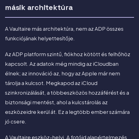
másik architektúra
A Vaultaire más architektúra, nem az ADP összes
funkciójának helyettesítője.
Az ADP platform szintű, fiókhoz kötött és felhőhöz
kapcsolt. Az adatok még mindig az iCloudban
élnek; az innováció az, hogy az Apple már nem
tárolja a kulcsot. Megkapod az iCloud
szinkronizálását, a többeszközös hozzáférést és a
biztonsági mentést, ahol a kulcstárolás az
eszközeidre kerül át. Ez a legtöbb ember számára
jó csere.
A Vaultaire eszköz-helyi. A fotóid alapértelmezés