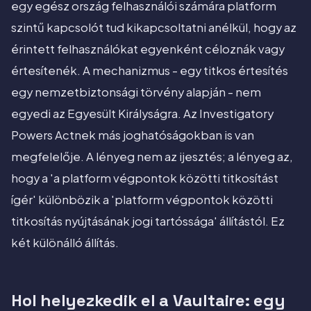
egy egész ország felhasználói számára platform
szintű kapcsolót tud kikapcsoltatni anélkül, hogy az
érintett felhasználókat egyenként céloznák vagy
értesítenék. A mechanizmus - egy titkos értesítés
egy nemzetbiztonsági törvény alapján - nem
egyedi az Egyesült Királyságra. Az Investigatory
Powers Actnek más joghatóságokban is van
megfelelője. A lényeg nem az ijesztés; a lényeg az,
hogy a 'a platform végpontok közötti titkosítást
ígér' különbözik a 'platform végpontok közötti
titkosítás nyújtásának jogi tartóssága' állítástól. Ez
két különálló állítás.
Hol helyezkedik el a Vaultaire: egy