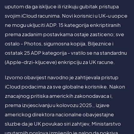
uputom da ga iskljuce ili rizikuju gubitak pristupa
svojim iCloud racunima. Novi korisnici u UK-u uopce
ne mogu ukljuciti ADP. 15 kategorija enkriptiranih
prema zadanim postavkama ostaje zasticeno; sve
ostalo - Photos, sigurnosna kopija, Biljeznice i
ostatak 25 ADP kategorija - vratilo se na standardnu
(Apple-drzi-kljuceve) enkripciju za UK racune.
Izvorno obavijest navodno je zahtijevala pristup
iCloud podacima za sve globalne korisnike. Nakon
znacajnog pritiska americkih zakonodavaca i,
prema izvjescivanju u kolovozu 2025., izjave
americkog direktora nacionalne obavjestajne
sluzbe da je UK povukao siri zahtjev, Ministarstvo
unutarnjih poslova izmijenilo je nalog da pokriva