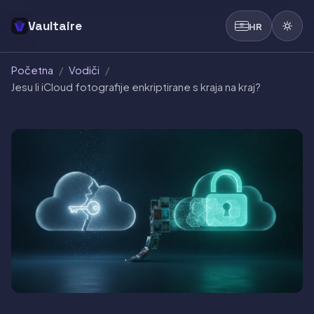
Vaultaire
HR
Početna
/
Vodiči
/
Jesu li iCloud fotografije enkriptirane s kraja na kraj?