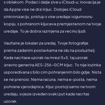
s oblakom. Podaci i dalje zive u iCloud-u; inovacija je
da Apple vise ne drzi kljuc. Dobijes iCloud
sinkronizaciju, pristup s vise uredaja i sigurnosnu
kopiju, s pohranom kljuceva premjestenom na tvoje
uredaje. To je dobra razmjena za vecinu ljudi.
Vaultaire je lokalan za uredaj. Tvoje fotografije
prema zadanim postavkama ne idu na posluzitelj.
Kada nacrtase uzorak na mrezi 5x5, taj uzorak
izravno generira AES-256-GCM kljuc. To nije lozinka
usporedivana s bilo cim pohranjenim bilo gdje. Nista
se ne prenosi. Nema racuna, nema e-posta, nema
pohrane vjerodajnica. Kljuc postoji samo na tvom
uredaju, svjeze izveden svaki put kada nacrtas
uzorak.