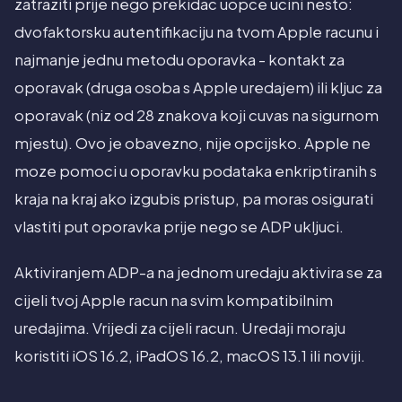
zatraziti prije nego prekidac uopce ucini nesto:
dvofaktorsku autentifikaciju na tvom Apple racunu i
najmanje jednu metodu oporavka - kontakt za
oporavak (druga osoba s Apple uredajem) ili kljuc za
oporavak (niz od 28 znakova koji cuvas na sigurnom
mjestu). Ovo je obavezno, nije opcijsko. Apple ne
moze pomoci u oporavku podataka enkriptiranih s
kraja na kraj ako izgubis pristup, pa moras osigurati
vlastiti put oporavka prije nego se ADP ukljuci.
Aktiviranjem ADP-a na jednom uredaju aktivira se za
cijeli tvoj Apple racun na svim kompatibilnim
uredajima. Vrijedi za cijeli racun. Uredaji moraju
koristiti iOS 16.2, iPadOS 16.2, macOS 13.1 ili noviji.