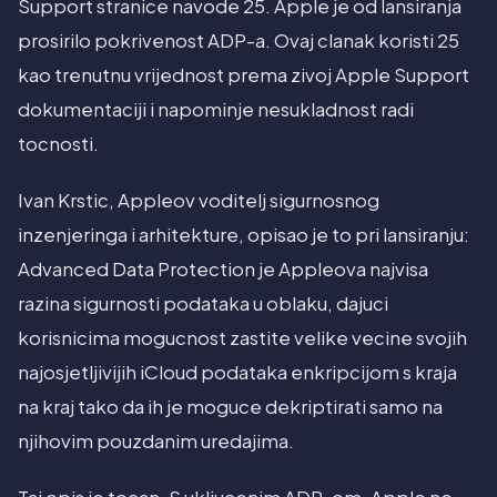
Support stranice navode 25. Apple je od lansiranja
prosirilo pokrivenost ADP-a. Ovaj clanak koristi 25
kao trenutnu vrijednost prema zivoj Apple Support
dokumentaciji i napominje nesukladnost radi
tocnosti.
Ivan Krstic, Appleov voditelj sigurnosnog
inzenjeringa i arhitekture, opisao je to pri lansiranju:
Advanced Data Protection je Appleova najvisa
razina sigurnosti podataka u oblaku, dajuci
korisnicima mogucnost zastite velike vecine svojih
najosjetljivijih iCloud podataka enkripcijom s kraja
na kraj tako da ih je moguce dekriptirati samo na
njihovim pouzdanim uredajima.