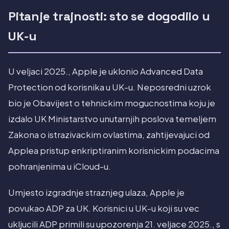
Pitanje trajnosti: sto se dogodilo u
UK-u
U veljaci 2025., Apple je uklonio Advanced Data
Protection od korisnika u UK-u. Neposredni uzrok
bio je Obavijest o tehnickim mogucnostima koju je
izdalo UK Ministarstvo unutarnjih poslova temeljem
Zakona o istrazivackim ovlastima, zahtijevajuci od
Applea pristup enkriptiranim korisnickim podacima
pohranjenima u iCloud-u.
Umjesto izgradnje straznjeg ulaza, Apple je
povukao ADP za UK. Korisnici u UK-u koji su vec
ukljucili ADP primili su upozorenja 21. veljace 2025., s