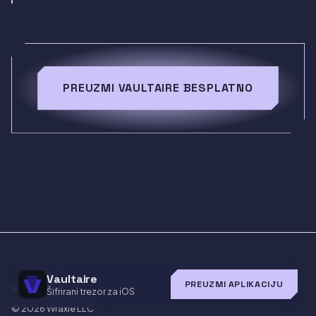
PREUZMI VAULTAIRE BESPLATNO
Vaultaire
PREUZMI APLIKACIJU
VAULTAIRE
Šifrirani trezor za iOS
© 2026
Wraxle LLC