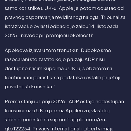
samo korisnike u UK-u. Apple je potom odustao od
pravnog osporavanja revidiranog naloga. Tribunal za
istrazivacke ovlasti odbacio je zalbu 14. listopada
2025., navodepi 'promjenu okolnosti'.
Appleova izjava u tom trenutku: 'Duboko smo
razocarani sto zastite koje pruzaju ADP nisu
dostupne nasim kupcima u UK-u, s obzirom na
kontinuirani porast krsa podataka i ostalih prijetnji
privatnosti korisnika.'
Prema stanju u lipnju 2026., ADP ostaje nedostupan
korisnicima u UK-u prema Appleovoj vlastitoj
stranici podrske na support.apple.com/en-
gb/122234. Privacy International i Liberty imaju