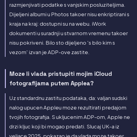
razmjenjivati podatke s vanjskim posluziteljima.
Dijeljeni albumi u Photos takoer nisu enkriptirani s
kraja na kraj: dostupni su na webu. iWork
dokumenti u suradnji u stvarnom vremenu takoer
nisu pokriveni. Bilo sto dijeljeno 's bilo kim s
vezom' izvan je ADP-ove zastite.
Moze li vlada pristupiti mojim iCloud
fotografijama putem Applea?
Uz standardnu zastitu podataka, da: valjan sudski
nalog upucen Appleu moze rezultirati predajom
tvojih fotografija. S ukljucenim ADP-om, Apple ne
drzi kljuc koji bi mogao predati. Slucaj UK-a iz
veljace 2025. pokazao je da vlada moze takoer