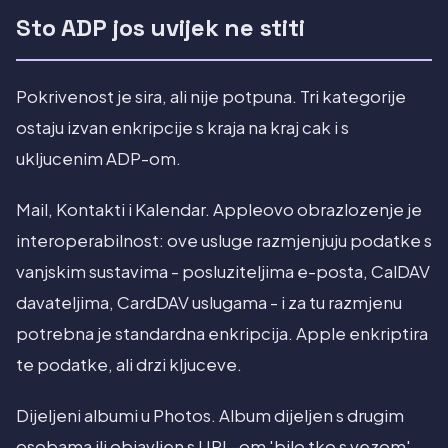
Sto ADP jos uvijek ne stiti
Pokrivenost je sira, ali nije potpuna. Tri kategorije
ostaju izvan enkripcije s kraja na kraj cak i s
ukljucenim ADP-om.
Mail, Kontakti i Kalendar. Appleovo obrazlozenje je
interoperabilnost: ove usluge razmjenjuju podatke s
vanjskim sustavima - posluziteljima e-posta, CalDAV
davateljima, CardDAV uslugama - i za tu razmjenu
potrebna je standardna enkripcija. Apple enkriptira
te podatke, ali drzi kljuceve.
Dijeljeni albumi u Photos. Album dijeljen s drugim
osobama ili objavljen s URL-om 'bilo tko s vezom'