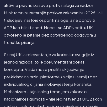
aktivne pravne izazove protiv naloga za nadzor
Ministarstva unutarnjih poslova zakazanih u 2026., ali
ti slucajevi nastoje osporiti naloge, a ne obnoviti
ADP kao bliski ishod. Hoce li se ADP vratiti u UK
otvoreno je pitanje bez potvrdenog odgovora u
trenutku pisanja.
Slucaj UK-a relevantan je za korisnike svugdje iz
jednog razloga: to je dokumentirani dokaz
koncepta. Vlada moze prisiliti iskljucivanje
prekidaca na razini platforme za cijelu zemlju bez
individualnog ciljanja ili obavijestenja korisnika.
Mehanizam - tajni nalog temeljem zakona o
nacionalnoj sigurnosti - nije jedinstven za UK. Zakon
o istrazivackim ovlastima ima ekvivalente u drugim