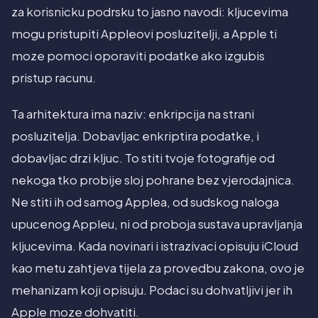
za korisnicku podrsku to jasno navodi: kljucevima
mogu pristupiti Appleovi posluzitelji, a Apple ti
moze pomoci oporaviti podatke ako izgubis
pristup racunu.
Ta arhitektura ima naziv: enkripcija na strani
posluzitelja. Dobavljac enkriptira podatke, i
dobavljac drzi kljuc. To stiti tvoje fotografije od
nekoga tko probije sloj pohrane bez vjerodajnica.
Ne stiti ih od samog Applea, od sudskog naloga
upucenog Appleu, ni od proboja sustava upravljanja
kljucevima. Kada novinari i istrazivaci opisuju iCloud
kao metu zahtjeva tijela za provedbu zakona, ovo je
mehanizam koji opisuju. Podaci su dohvatljivi jer ih
Apple moze dohvatiti.