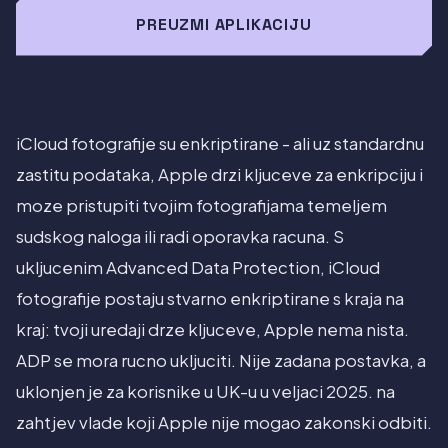
PREUZMI APLIKACIJU
iCloud fotografije su enkriptirane - ali uz standardnu
zastitu podataka, Apple drzi kljuceve za enkripciju i
moze pristupiti tvojim fotografijama temeljem
sudskog naloga ili radi oporavka racuna. S
ukljucenim Advanced Data Protection, iCloud
fotografije postaju stvarno enkriptirane s kraja na
kraj: tvoji uredaji drze kljuceve, Apple nema nista.
ADP se mora rucno ukljuciti. Nije zadana postavka, a
uklonjen je za korisnike u UK-u u veljaci 2025. na
zahtjev vlade koji Apple nije mogao zakonski odbiti.