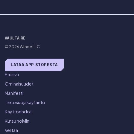
VAULTAIRE
© 2026
Wraxle LLC
LATAA APP STORESTA
Etusivu
Ominaisuudet
Manifesti
Tietosuojakäytäntö
Käyttöehdot
Kutsu holviin
Vertaa