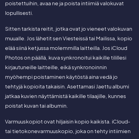
poistettuihin, avaa ne ja poista intiimiä valokuvat
lopullisesti.
Sitten tarkista reitit, jotka ovat jo vieneet valokuvan
muualle. Jos lähetit sen Viesteissä tai Mailissa, kopio
elää siinä ketjussa molemmilla laitteilla. Jos iCloud
Photos on päällä, kuva synkronoitui kaikille tilillesi
kirjautuneille laitteille, eikä synkronoinnin
myöhempi poistaminen käytöstä aina vedä jo
tehtyjä kopioita takaisin. Asettamasi Jaettu albumi
jatkaa kuvien näyttämistä kaikille tilaajille, kunnes
poistat kuvan tai albumin.
Varmuuskopiot ovat hiljaisin kopio kaikista. iCloud-
tai tietokonevarmuuskopio, joka on tehty intiimien