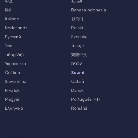
中文
العربية
हिंदी
Bahasa Indonesia
Italiano
한국어
Nederlands
Polski
Русский
Svenska
ไทย
Türkçe
Tiếng Việt
繁體中文
Українська
עברית
Čeština
Suomi
Slovenčina
Català
Hrvatski
Dansk
Magyar
Português (PT)
Ελληνικά
Română