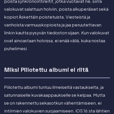
poista synkronointireitit, jotka vuotavat ne, siirrä
valokuvat salattuun holviin, poista alkuperäiset sekä
kopiot Äskettäin poistetuista, Viesteistä ja
vanhoista varmuuskopioista ja jaa peruutettavan
linkin kautta pysyvän tiedoston sijaan. Kun valokuvat
ovat ainoastaan holvissa, ei enää väliä, kuka nostaa
puhelimesi.
Miksi Piilotettu albumi ei riitä
Piilotettu albumi tuntuu ilmeiseltä vastaukselta, ja
satunnaiselle kuvakaappaukselle se kelpaa. Mutta
se on rakennettu sekasotkun vähentämiseen, ei
intiimien valokuvien suojaamiseen. iOS 16:sta lähtien