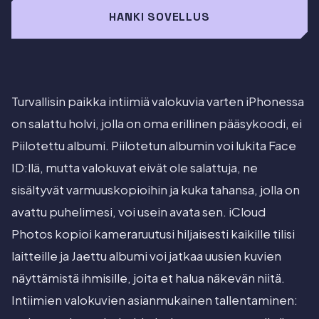
HANKI SOVELLUS
Turvallisin paikka intiimiä valokuvia varten iPhonessa
on salattu holvi, jolla on oma erillinen pääsykoodi, ei
Piilotettu albumi. Piilotetun albumin voi lukita Face
ID:llä, mutta valokuvat eivät ole salattuja, ne
sisältyvät varmuuskopioihin ja kuka tahansa, jolla on
avattu puhelimesi, voi usein avata sen. iCloud
Photos kopioi kameraruutusi hiljaisesti kaikille tilisi
laitteille ja Jaettu albumi voi jatkaa uusien kuvien
näyttämistä ihmisille, joita et halua näkevän niitä.
Intiimien valokuvien asianmukainen tallentaminen: