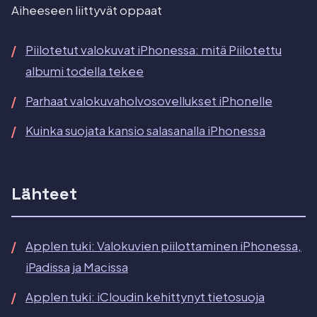
Aiheeseen liittyvät oppaat
Piilotetut valokuvat iPhonessa: mitä Piilotettu
albumi todella tekee
Parhaat valokuvaholvosovellukset iPhonelle
Kuinka suojata kansio salasanalla iPhonessa
Lähteet
Applen tuki: Valokuvien piilottaminen iPhonessa,
iPadissa ja Macissa
Applen tuki: iCloudin kehittynyt tietosuoja