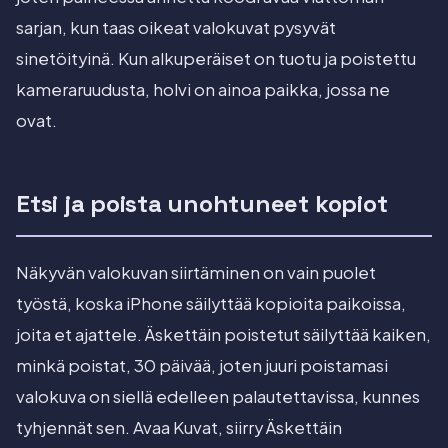
sarjan, kun taas oikeat valokuvat pysyvät
sinetöityinä. Kun alkuperäiset on tuotu ja poistettu
kameraruudusta, holvi on ainoa paikka, jossa ne
ovat.
Etsi ja poista unohtuneet kopiot
Näkyvän valokuvan siirtäminen on vain puolet
työstä, koska iPhone säilyttää kopioita paikoissa,
joita et ajattele. Äskettäin poistetut säilyttää kaiken,
minkä poistat, 30 päivää, joten juuri poistamasi
valokuva on siellä edelleen palautettavissa, kunnes
tyhjennät sen. Avaa Kuvat, siirry Äskettäin