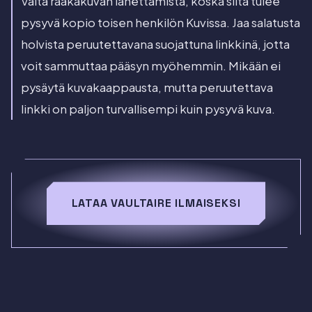
Vältä raakakuvan lähettämistä, koska siitä tulee
pysyvä kopio toisen henkilön Kuvissa. Jaa salatusta
holvista peruutettavana suojattuna linkkinä, jotta
voit sammuttaa pääsyn myöhemmin. Mikään ei
pysäytä kuvakaappausta, mutta peruutettava
linkki on paljon turvallisempi kuin pysyvä kuva.
LATAA VAULTAIRE ILMAISEKSI