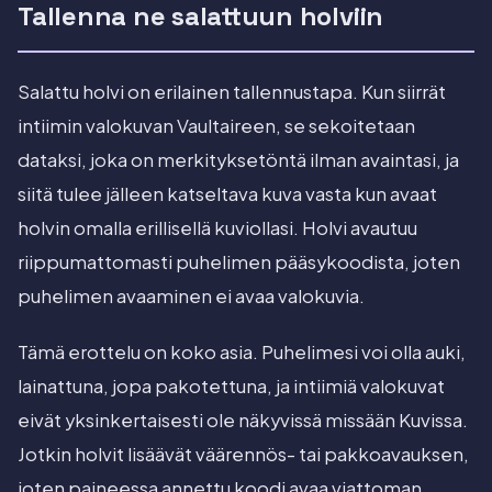
Tallenna ne salattuun holviin
Salattu holvi on erilainen tallennustapa. Kun siirrät
intiimin valokuvan Vaultaireen, se sekoitetaan
dataksi, joka on merkityksetöntä ilman avaintasi, ja
siitä tulee jälleen katseltava kuva vasta kun avaat
holvin omalla erillisellä kuviollasi. Holvi avautuu
riippumattomasti puhelimen pääsykoodista, joten
puhelimen avaaminen ei avaa valokuvia.
Tämä erottelu on koko asia. Puhelimesi voi olla auki,
lainattuna, jopa pakotettuna, ja intiimiä valokuvat
eivät yksinkertaisesti ole näkyvissä missään Kuvissa.
Jotkin holvit lisäävät väärennös- tai pakkoavauksen,
joten paineessa annettu koodi avaa viattoman