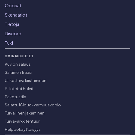
Oppaat
Skenaariot
Tietoja
Discord
Tuki
OMINAISUUDET
Kuvion salaus
Salainen fraasi
Uskottava kiistäminen
Piilotetut holvit
Pakotustila
Salattu iCloud-varmuuskopio
Turvallinen jakaminen
Turva-arkkitehtuuri
Helppokäyttöisyys