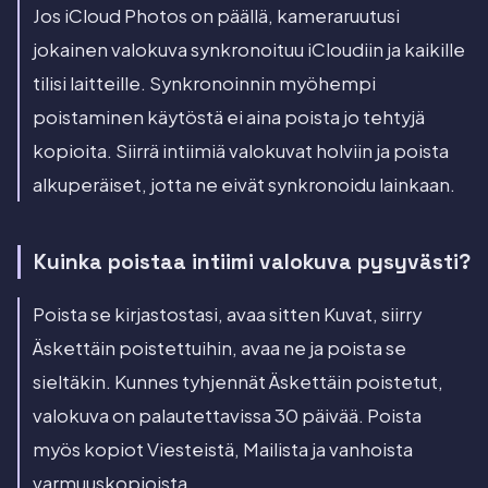
Jos iCloud Photos on päällä, kameraruutusi
jokainen valokuva synkronoituu iCloudiin ja kaikille
tilisi laitteille. Synkronoinnin myöhempi
poistaminen käytöstä ei aina poista jo tehtyjä
kopioita. Siirrä intiimiä valokuvat holviin ja poista
alkuperäiset, jotta ne eivät synkronoidu lainkaan.
Kuinka poistaa intiimi valokuva pysyvästi?
Poista se kirjastostasi, avaa sitten Kuvat, siirry
Äskettäin poistettuihin, avaa ne ja poista se
sieltäkin. Kunnes tyhjennät Äskettäin poistetut,
valokuva on palautettavissa 30 päivää. Poista
myös kopiot Viesteistä, Mailista ja vanhoista
varmuuskopioista.