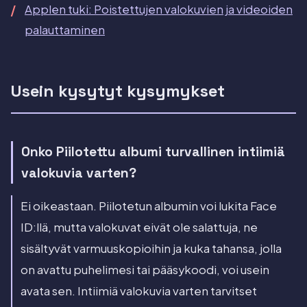
Applen tuki: Poistettujen valokuvien ja videoiden
palauttaminen
Usein kysytyt kysymykset
Onko Piilotettu albumi turvallinen intiimiä
valokuvia varten?
Ei oikeastaan. Piilotetun albumin voi lukita Face
ID:llä, mutta valokuvat eivät ole salattuja, ne
sisältyvät varmuuskopioihin ja kuka tahansa, jolla
on avattu puhelimesi tai pääsykoodi, voi usein
avata sen. Intiimiä valokuvia varten tarvitset