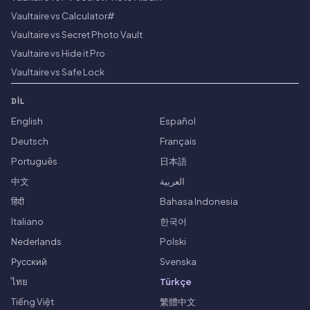
Vaultaire vs Calculator#
Vaultaire vs Secret Photo Vault
Vaultaire vs Hide it Pro
Vaultaire vs Safe Lock
DIL
English
Español
Deutsch
Français
Português
日本語
中文
العربية
हिंदी
Bahasa Indonesia
Italiano
한국어
Nederlands
Polski
Русский
Svenska
ไทย
Türkçe
Tiếng Việt
繁體中文