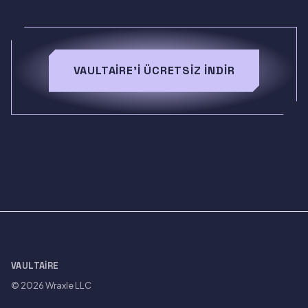
VAULTAIRE'I ÜCRETSIZ İNDIR
VAULTAIRE
© 2026
Wraxle LLC