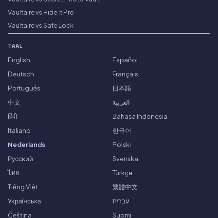
Vaultaire vs Hide it Pro
Vaultaire vs Safe Lock
TAAL
English
Español
Deutsch
Français
Português
日本語
中文
العربية
हिंदी
Bahasa Indonesia
Italiano
한국어
Nederlands
Polski
Русский
Svenska
ไทย
Türkçe
Tiếng Việt
繁體中文
Українська
עברית
Čeština
Suomi