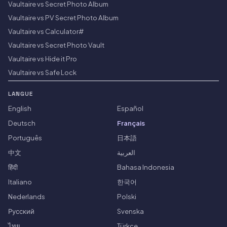
Vaultaire vs Secret Photo Album
Vaultaire vs PV Secret Photo Album
Vaultaire vs Calculator#
Vaultaire vs Secret Photo Vault
Vaultaire vs Hide it Pro
Vaultaire vs Safe Lock
LANGUE
English
Español
Deutsch
Français
Português
日本語
中文
العربية
हिंदी
Bahasa Indonesia
Italiano
한국어
Nederlands
Polski
Русский
Svenska
ไทย
Türkçe