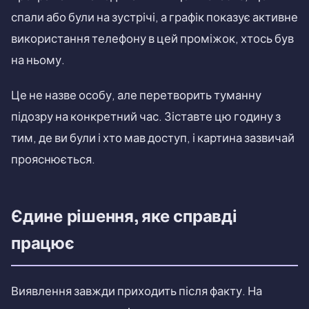
спали або були на зустрічі, а графік показує активне
використання телефону в цей проміжок, хтось був
на ньому.
Це не назве особу, але перетворить туманну
підозру на конкретний час. Зіставте цю годину з
тим, де ви були і хто мав доступ, і картина зазвичай
прояснюється.
Єдине рішення, яке справді
працює
Виявлення завжди приходить після факту. На