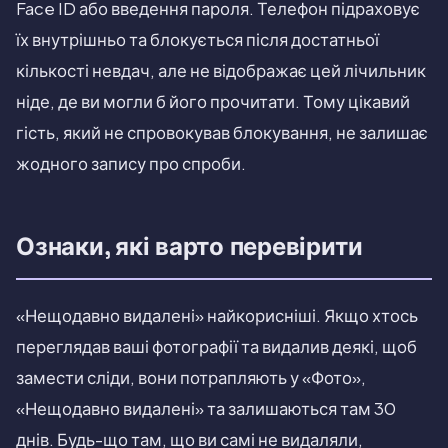
Face ID або введення пароля. Телефон підраховує
їх внутрішньо та блокується після достатньої
кількості невдач, але не відображає цей лічильник
ніде, де ви могли б його прочитати. Тому цікавий
гість, який не спровокував блокування, не залишає
жодного запису про спроби.
Ознаки, які варто перевірити
«Нещодавно видалені» найкорисніші. Якщо хтось
переглядав ваші фотографії та видалив деякі, щоб
замести сліди, вони потрапляють у «Фото»,
«Нещодавно видалені» та залишаються там 30
днів. Будь-що там, що ви самі не видаляли,