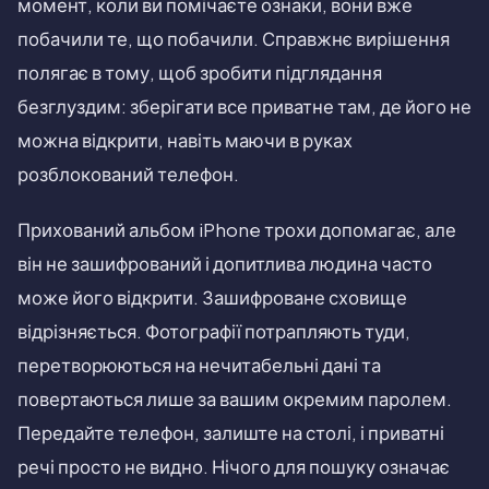
момент, коли ви помічаєте ознаки, вони вже
побачили те, що побачили. Справжнє вирішення
полягає в тому, щоб зробити підглядання
безглуздим: зберігати все приватне там, де його не
можна відкрити, навіть маючи в руках
розблокований телефон.
Прихований альбом iPhone трохи допомагає, але
він не зашифрований і допитлива людина часто
може його відкрити. Зашифроване сховище
відрізняється. Фотографії потрапляють туди,
перетворюються на нечитабельні дані та
повертаються лише за вашим окремим паролем.
Передайте телефон, залиште на столі, і приватні
речі просто не видно. Нічого для пошуку означає