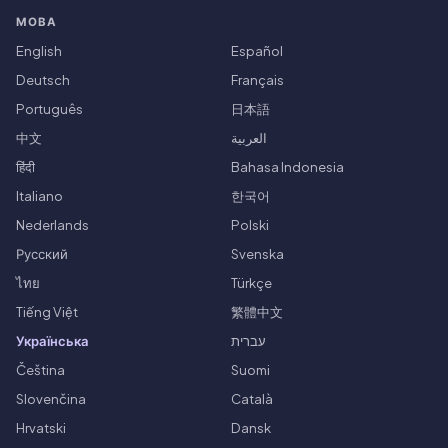
МОВА
English
Español
Deutsch
Français
Português
日本語
中文
العربية
हिंदी
Bahasa Indonesia
Italiano
한국어
Nederlands
Polski
Русский
Svenska
ไทย
Türkçe
Tiếng Việt
繁體中文
Українська
עברית
Čeština
Suomi
Slovenčina
Català
Hrvatski
Dansk