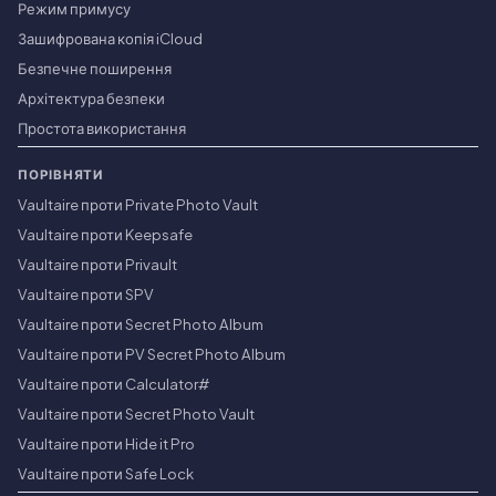
Режим примусу
Зашифрована копія iCloud
Безпечне поширення
Архітектура безпеки
Простота використання
ПОРІВНЯТИ
Vaultaire проти Private Photo Vault
Vaultaire проти Keepsafe
Vaultaire проти Privault
Vaultaire проти SPV
Vaultaire проти Secret Photo Album
Vaultaire проти PV Secret Photo Album
Vaultaire проти Calculator#
Vaultaire проти Secret Photo Vault
Vaultaire проти Hide it Pro
Vaultaire проти Safe Lock