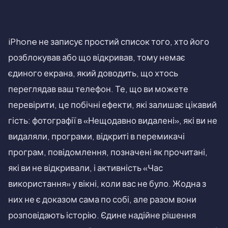
iPhone не записує простий список того, хто його
розблокував або що відкривав, тому немає
єдиного екрана, який доводить, що хтось
переглядав ваш телефон. Те, що ви можете
перевірити, це побічні ефекти, які залишає цікавий
гість: фотографії в «Нещодавно видалені», які ви не
видаляли, програми, відкриті в перемикачі
програм, повідомлення, позначені як прочитані,
які ви не відкривали, і активність «Час
використання» у вікні, коли вас не було. Жодна з
них не є доказом сама по собі, але разом вони
розповідають історію. Єдине надійне рішення