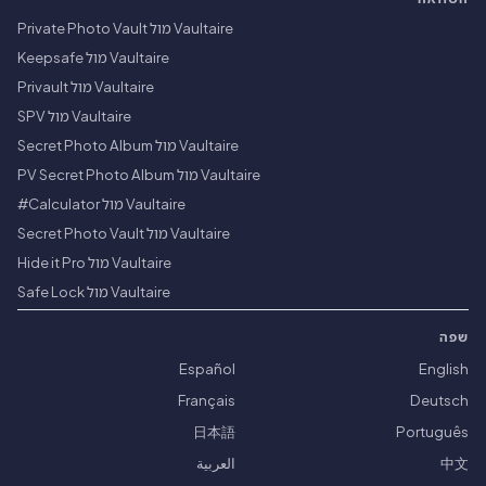
Vaultaire מול Private Photo Vault
Vaultaire מול Keepsafe
Vaultaire מול Privault
Vaultaire מול SPV
Vaultaire מול Secret Photo Album
Vaultaire מול PV Secret Photo Album
Vaultaire מול Calculator#
Vaultaire מול Secret Photo Vault
Vaultaire מול Hide it Pro
Vaultaire מול Safe Lock
שפה
Español
English
Français
Deutsch
日本語
Português
中文
العربية