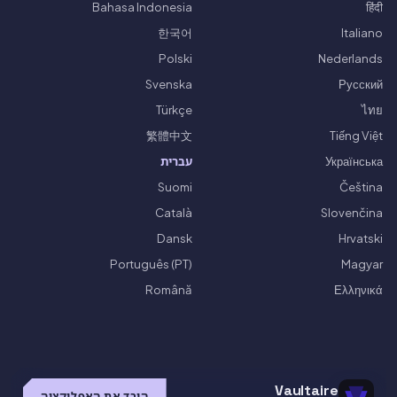
Bahasa Indonesia
हिंदी
한국어
Italiano
Polski
Nederlands
Svenska
Русский
Türkçe
ไทย
繁體中文
Tiếng Việt
Українська
עברית
Suomi
Čeština
Català
Slovenčina
Dansk
Hrvatski
Português (PT)
Magyar
Română
Ελληνικά
Vaultaire