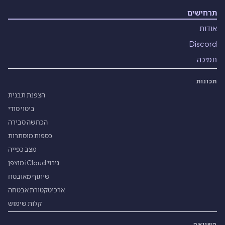
תרחישים
אודות
Discord
תמיכה
תכונות
הצפנת תבנית
ביטוי סודי
הכחשה סבירה
כספות מוסתרות
מצב כפייה
גיבוי iCloud מוצפן
שיתוף מאובטח
ארכיטקטורת אבטחה
קלות שימוש
השוואה