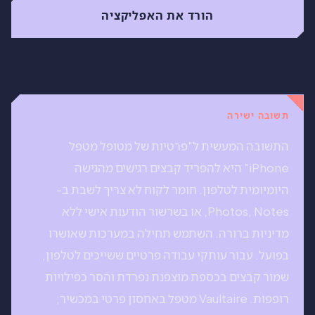
הורד את האפליקציה
תשובה ישירה
התשובה המעשית ל"פרטיות של מטופל מטפל
iPhone" היא להפריד קבצים רגישים מהגישה
היומיומית לטלפון. חומר לקוח לא צריך לשבת ב-
Photos, Notes, או בשרשור הודעות אישי ללא
מדיניות ברורה. השתמש תחילה במערכות שאושרו
בפועל. עבור עותקי עבודה פרטיים ששייכים לטלפון,
שמור קבצים בכספת מוצפנת נפרדת והסר כפילויות
רופפות. Vaultaire מטפל באחסון פרטי במכשיר;