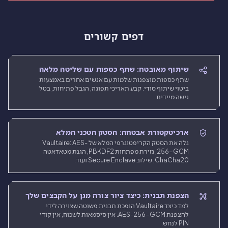
דפים קשורים
שיתוף מאובטח: שתף כספות עם שליטה מלאה
שתף כספות מוצפנות שלמות עם אנשים אחרים באמצעות
ביטוי שיתוף סודי. קבע תאריכי תפוגה, הגבל פתיחות, בטל
גישה מיידית.
ארכיטקטורת אבטחה: הסטק הטכני המלא
גלה את הסטק הקריפטוגרפי המלא של Vaultaire: AES-
256-GCM, גזירת מפתחות PBKDF2, הגנת מטאדאטה
ChaCha20, שילוב Secure Enclave ועוד.
הצפנת תבנית: כיצד ציור צורה מגן על הקבצים שלך
למד כיצד Vaultaire הופכת תבנית פשוטה שצוירה לידי
להצפנת AES-256-GCM. אין סיסמאות לשכוח, אין קודי
PIN לנחש.