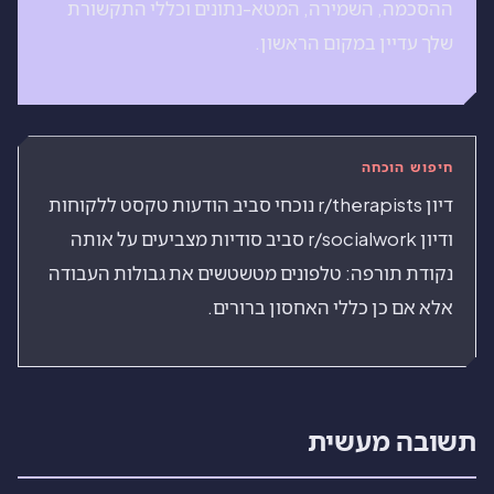
ההסכמה, השמירה, המטא-נתונים וכללי התקשורת
שלך עדיין במקום הראשון.
חיפוש הוכחה
דיון r/therapists נוכחי סביב הודעות טקסט ללקוחות
ודיון r/socialwork סביב סודיות מצביעים על אותה
נקודת תורפה: טלפונים מטשטשים את גבולות העבודה
אלא אם כן כללי האחסון ברורים.
תשובה מעשית