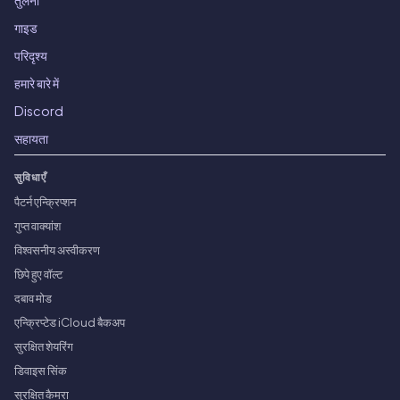
गाइड
परिदृश्य
हमारे बारे में
Discord
सहायता
सुविधाएँ
पैटर्न एन्क्रिप्शन
गुप्त वाक्यांश
विश्वसनीय अस्वीकरण
छिपे हुए वॉल्ट
दबाव मोड
एन्क्रिप्टेड iCloud बैकअप
सुरक्षित शेयरिंग
डिवाइस सिंक
सुरक्षित कैमरा