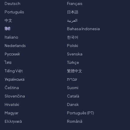
Deutsch
Français
Português
日本語
中文
العربية
हिंदी
Bahasa Indonesia
Italiano
한국어
Nederlands
Polski
Русский
Svenska
ไทย
Türkçe
Tiếng Việt
繁體中文
Українська
עברית
Čeština
Suomi
Slovenčina
Català
Hrvatski
Dansk
Magyar
Português (PT)
Ελληνικά
Română