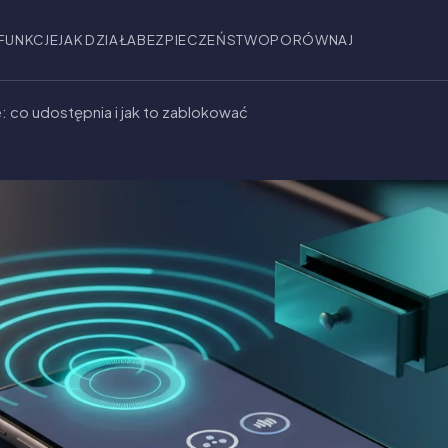
FUNKCJE
JAK DZIAŁA
BEZPIECZEŃSTWO
PORÓWNAJ
: co udostępnia i jak to zablokować