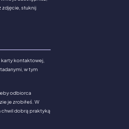
zdjęcie, stuknij
j karty kontaktowej,
metadanymi, w tym
żeby odbiorca
zie je zrobiłeś. W
chwil dobrą praktyką