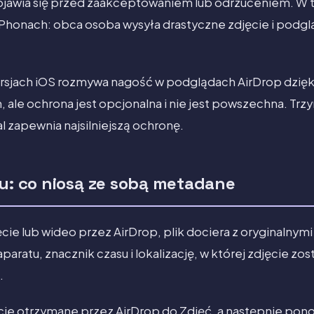
ojawia się przed zaakceptowaniem lub odrzuceniem. W
iPhonach: obca osoba wysyła drastyczne zdjęcie i podgl
sjach iOS rozmywa nagość w podglądach AirDrop dzięki
, ale ochrona jest opcjonalna i nie jest powszechna. Trz
l zapewnia najsilniejszą ochronę.
ku: co niosą ze sobą metadane
ęcie lub wideo przez AirDrop, plik dociera z oryginalny
aratu, znacznik czasu i lokalizację, w której zdjęcie zos
.
ęcie otrzymane przez AirDrop do Zdjęć, a następnie pon