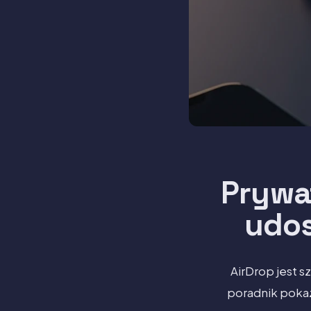
Prywat
udos
AirDrop jest s
poradnik pokazu