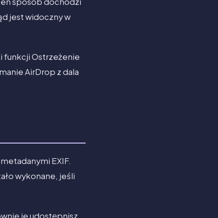
 ten sposób dochodzi
ąd jest widoczny w
 funkcji Ostrzeżenie
ymanie AirDrop z dala
mi metadanymi EXIF.
tało wykonane, jeśli
ownie je udostępnisz,