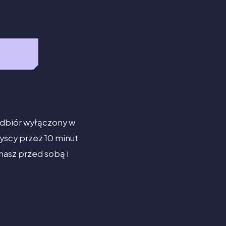
Odbiór wyłączony w
yscy przez 10 minut
masz przed sobą i