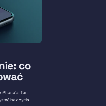
nie: co
kować
o iPhone'a. Ten
zystać bez bycia