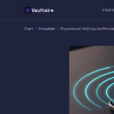
Vaultaire
START
Start
/
Poradniki
/
Prywatność AirDrop na iPhonie