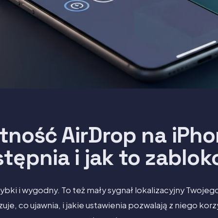
ność AirDrop na iPho
tępnia i jak to zablo
zybki i wygodny. To też mały sygnał lokalizacyjny Twojeg
je, co ujawnia, i jakie ustawienia pozwalają z niego kor