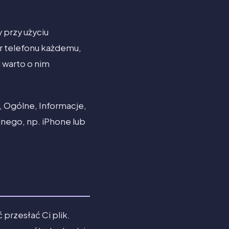
 przy użyciu
r telefonu każdemu,
i warto o nim
, Ogólne, Informacje,
lnego, np. iPhone lub
przesłać Ci plik.