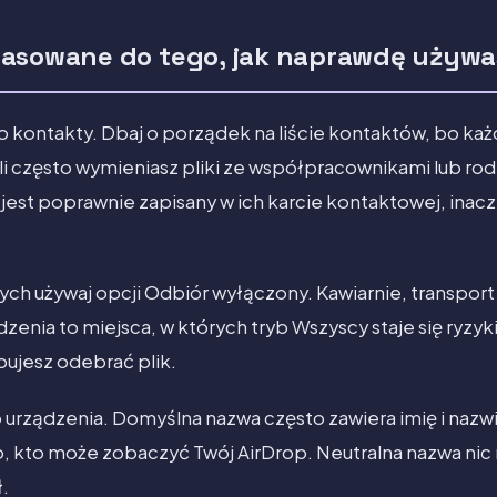
asowane do tego, jak naprawdę używa
 kontakty. Dbaj o porządek na liście kontaktów, bo każda
li często wymieniasz pliki ze współpracownikami lub rodz
jest poprawnie zapisany w ich karcie kontaktowej, inacze
ch używaj opcji Odbiór wyłączony. Kawiarnie, transport 
zenia to miejsca, w których tryb Wszyscy staje się ryzyk
bujesz odebrać plik.
rządzenia. Domyślna nazwa często zawiera imię i nazwis
 kto może zobaczyć Twój AirDrop. Neutralna nazwa nic n
ł.