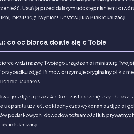
przenieść. Usuń ją przed dalszym udostępnianiem: otwórz 
uknij lokalizację i wybierz Dostosuj lub Brak lokalizacji.
: co odbiorca dowie się o Tobie
biorca widzi nazwę Twojego urządzenia i miniaturę Twoje
 W przypadku zdjęć i filmów otrzymuje oryginalny plik z 
i ich nie usunąłeś.
iwego zdjęcia przez AirDrop zastanów się, czy chcesz, 
elu aparatu użyłeś, dokładny czas wykonania zdjęcia i gd
w podatkowych, dowodów tożsamości lub prywatnych 
ęcie lokalizacji.