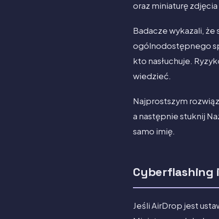
oraz miniaturę zdjęcia 
Badacze wykazali, że 
ogólnodostępnego spr
kto nasłuchuje. Ryzyko
wiedzieć.
Najprostszym rozwiąz
a następnie stuknij Na
samo imię.
Cyberflashing 
Jeśli AirDrop jest us