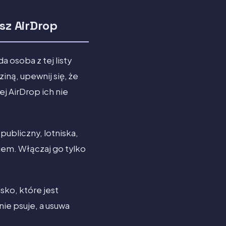
sz AirDrop
 osoba z tej listy
iną, upewnij się, że
j AirDrop ich nie
publiczny, lotniska,
iem. Włączaj go tylko
ko, które jest
ie psuje, a usuwa