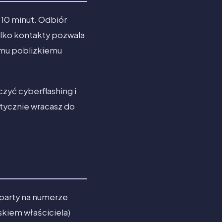
 10 minut. Odbiór
ylko kontakty pozwala
emu poblizkiemu
zyć cyberflashing i
tycznie wracasz do
oparty na numerze
skiem właściciela)