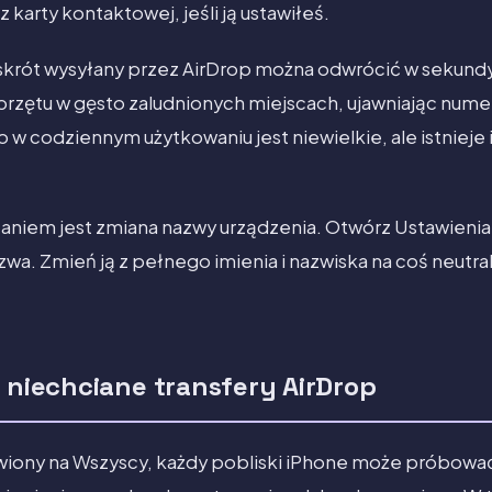
z karty kontaktowej, jeśli ją ustawiłeś.
skrót wysyłany przez AirDrop można odwrócić w sekundy
zętu w gęsto zaludnionych miejscach, ujawniając nume
 w codziennym użytkowaniu jest niewielkie, ale istnieje 
aniem jest zmiana nazwy urządzenia. Otwórz Ustawienia
zwa. Zmień ją z pełnego imienia i nazwiska na coś neutra
i niechciane transfery AirDrop
tawiony na Wszyscy, każdy pobliski iPhone może próbować 