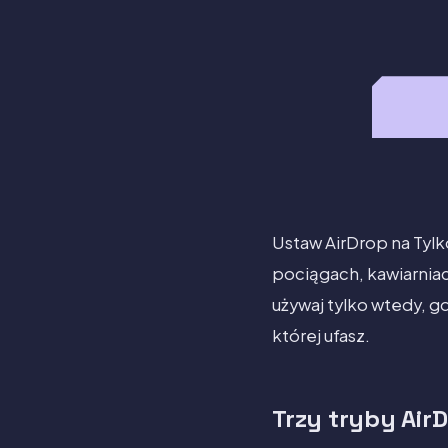
Ustaw AirDrop na Tyl
pociągach, kawiarniac
używaj tylko wtedy, g
której ufasz.
Trzy tryby AirD