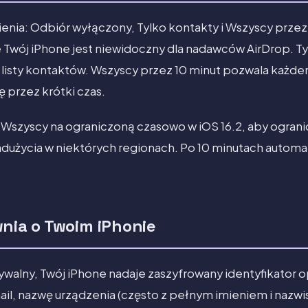
ienia: Odbiór wyłączony, Tylko kontakty i Wszyscy przez
 Twój iPhone jest niewidoczny dla nadawców AirDrop. T
 listy kontaktów. Wszyscy przez 10 minut pozwala każd
ę przez krótki czas.
Wszyscy na ograniczoną czasowo w iOS 16.2, aby ogranic
życia w niektórych regionach. Po 10 minutach automa
wnia o Twoim iPhonie
ywalny, Twój iPhone nadaje zaszyfrowany identyfikator 
mail, nazwę urządzenia (często z pełnym imieniem i nazwi