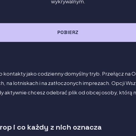
wykrywalnym.
POBIERZ
ko kontakty jako codzienny domyślny tryb. Przełącz na 
h, na lotniskach i na zatłoczonych imprezach. Opcji Wsz
dy aktywnie chcesz odebrać plik od obcej osoby, którą 
rop i co każdy z nich oznacza