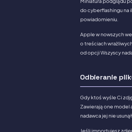
Miniatura podglądu p
do cyberflashingu na 
powiadomieniu.
Apple w nowszych wer
o treściach wrażliwych
od opcji Wszyscy nada
Odbieranie pli
Gdy ktoś wyśle Ci zdj
Zawierają one model ap
nadawca jej nie usunął
Jeśli importujesz zdj