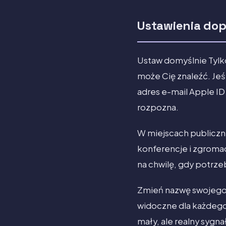
Ustawienia dop
Ustaw domyślnie Tylko
może Cię znaleźć. Jeś
adres e-mail Apple ID 
rozpozna.
W miejscach publiczny
konferencje i zgromad
na chwilę, gdy potrze
Zmień nazwę swojego u
widoczne dla każdego,
mały, ale realny sygna