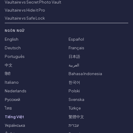
Vaultaire vs Secret Photo Vault
Vaultaire vs Hide it Pro
Vaultaire vs Safe Lock
NGÔN NGỮ
English
Español
Deutsch
Français
Português
日本語
中文
العربية
हिंदी
Bahasa Indonesia
Italiano
한국어
Nederlands
Polski
Русский
Svenska
ไทย
Türkçe
Tiếng Việt
繁體中文
Українська
עברית