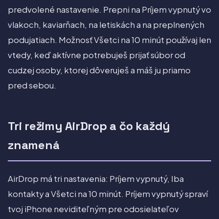
predvolené nastavenie. Prepni na Príjem vypnutý vo
vlakoch, kaviarňach, na letiskách a na preplnených
podujatiach. Možnosť Všetci na 10 minút používaj len
vtedy, keď aktívne potrebuješ prijať súbor od
cudzej osoby, ktorej dôveruješ a máš ju priamo
pred sebou.
Tri režimy AirDrop a čo každý
znamená
AirDrop má tri nastavenia: Príjem vypnutý, Iba
kontakty a Všetci na 10 minút. Príjem vypnutý spraví
tvoj iPhone neviditeľným pre odosielateľov