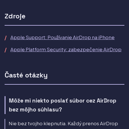
Zdroje
Apple Support: Používanie AirDrop na iPhone
Apple Platform Security: zabezpečenie AirDrop
Časté otázky
Môže mi niekto poslať súbor cez AirDrop
bez môjho súhlasu?
Nie bez tvojho klepnutia. Každý prenos AirDrop