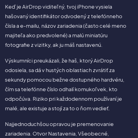
Keď je AirDrop viditeľný, tvoj iPhone vysiela
hašovaný identifikátor odvodený z telefónneho
čísla a e-mailu, názov zariadenia (často celé meno
majiteľa ako predvolené) a malú miniatúru
fotografie z vizitky, ak ju máš nastavenú.
Výskumníci preukázali, že haš, ktorý AirDrop
odosiela, sa dá v hustých oblastiach zvrátiť za
sekundy pomocou bežne dostupného hardvéru,
čím sa telefónne číslo odhalí komukoľvek, kto
odpočúva. Riziko pri každodennom používaní je
malé, ale existuje a stojí za to o ňom vedieť.
Najjednoduchšou opravou je premenovanie
zariadenia. Otvor Nastavenia, Všeobecné,