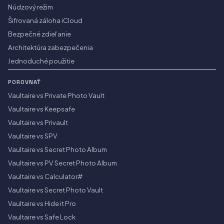
Núdzový režim
Šifrovaná záloha iCloud
Bezpečné zdieľanie
Architektúra zabezpečenia
Jednoduché použitie
POROVNAŤ
Vaultaire vs Private Photo Vault
Vaultaire vs Keepsafe
Vaultaire vs Privault
Vaultaire vs SPV
Vaultaire vs Secret Photo Album
Vaultaire vs PV Secret Photo Album
Vaultaire vs Calculator#
Vaultaire vs Secret Photo Vault
Vaultaire vs Hide it Pro
Vaultaire vs Safe Lock