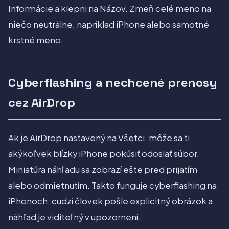
Informácie a klepni na Názov. Zmeň celé meno na
niečo neutrálne, napríklad iPhone alebo samotné
krstné meno.
Cyberflashing a nechcené prenosy
cez AirDrop
Ak je AirDrop nastavený na Všetci, môže sa ti
akýkoľvek blízky iPhone pokúsiť odoslať súbor.
Miniatúra náhľadu sa zobrazí ešte pred prijatím
alebo odmietnutím. Takto funguje cyberflashing na
iPhonoch: cudzí človek pošle explicitný obrázok a
náhľad je viditeľný v upozornení.