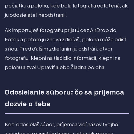
pečiatku a polohu, kde bola fotografia odfotená, ak
ju odosielateľ neodstránil.
Ak importuješ fotografiu prijatú cez AirDrop do
Fotek a potom ju znova zdieľaš, poloha môže odísť
s ňou. Pred ďalším zdieľaním ju odstráň: otvor
fotografiu, klepni na tlačidlo informácií, klepni na
polohu a zvol Upraviť alebo Žiadna poloha.
Odosielanie súboru: čo sa príjemca
dozvie o tebe
Keď odosielaš súbor, príjemca vidí názov tvojho
zariadenia a miniatúru tvojej vizitky, ak prenos