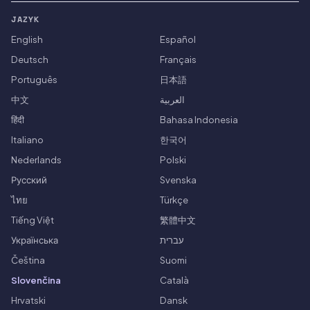
JAZYK
English
Español
Deutsch
Français
Português
日本語
中文
العربية
हिंदी
Bahasa Indonesia
Italiano
한국어
Nederlands
Polski
Русский
Svenska
ไทย
Türkçe
Tiếng Việt
繁體中文
Українська
עברית
Čeština
Suomi
Slovenčina
Català
Hrvatski
Dansk