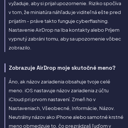
vyžaduje, aby si prijal upozornenie. Riziko spočíva
v tom, že miniatúra náhľadu je viditeľná ešte pred
prijatím - práve takto funguje cyberflashing.
Nastavenie AirDrop na Iba kontakty alebo Príjem
vypnutý zabráni tomu, aby sa upozornenie vôbec
zobrazilo.
Zobrazuje AirDrop moje skutočné meno?
Áno, ak názov zariadenia obsahuje tvoje celé
meno. iOS nastavuje názov zariadenia z účtu
iCloud pri prvom nastavení. Zmeň ho v
Nastaveniach, Všeobecné, Informácie, Názov.
Neutrálny názov ako iPhone alebo samotné krstné
meno obmedzuje to, čo prezrádzaš ľuďom v