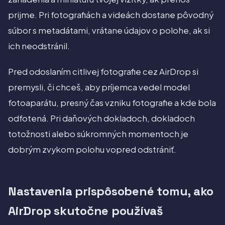
prijme. Pri fotografiách a videách dostane pôvodný
súbor s metadátami, vrátane údajov o polohe, ak si
ich neodstránil.
Pred odoslaním citlivej fotografie cez AirDrop si
premysli, či chceš, aby príjemca vedel model
fotoaparátu, presný čas vzniku fotografie a kde bola
odfotená. Pri daňových dokladoch, dokladoch
totožnosti alebo súkromných momentoch je
dobrým zvykom polohu vopred odstrániť.
Nastavenia prispôsobené tomu, ako
AirDrop skutočne používaš