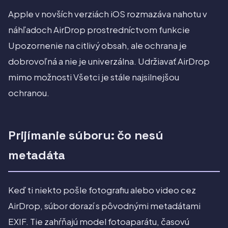
Apple v novších verziách iOS rozmazáva nahotu v
náhľadoch AirDrop prostredníctvom funkcie
Upozornenie na citlivý obsah, ale ochrana je
dobrovoľná a nie je univerzálna. Udržiavať AirDrop
mimo možnosti Všetci je stále najsilnejšou
ochranou.
Prijímanie súboru: čo nesú
metadáta
Keď ti niekto pošle fotografiu alebo video cez
AirDrop, súbor dorazí s pôvodnými metadátami
EXIF. Tie zahŕňajú model fotoaparátu, časovú