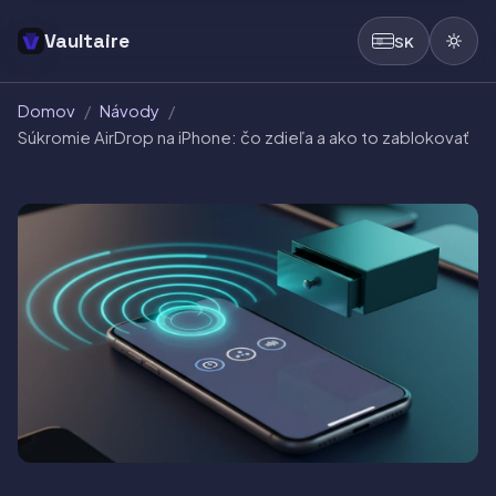
Vaultaire
SK
Domov
/
Návody
/
Súkromie AirDrop na iPhone: čo zdieľa a ako to zablokovať