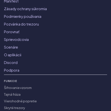
Manifest
Zásady ochrany súkromia
Podmienky používania
Pozvánka do trezoru
Porovnať
Sprievodcovia
Scenáre
O aplikácii
Discord
Podpora
FUNKCIE
Šifrovanie vzorom
Tajná fráza
Vierohodné popretie
Skryté trezory