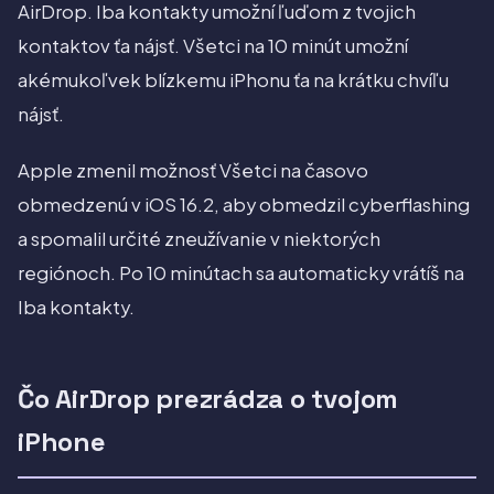
AirDrop. Iba kontakty umožní ľuďom z tvojich
kontaktov ťa nájsť. Všetci na 10 minút umožní
akémukoľvek blízkemu iPhonu ťa na krátku chvíľu
nájsť.
Apple zmenil možnosť Všetci na časovo
obmedzenú v iOS 16.2, aby obmedzil cyberflashing
a spomalil určité zneužívanie v niektorých
regiónoch. Po 10 minútach sa automaticky vrátíš na
Iba kontakty.
Čo AirDrop prezrádza o tvojom
iPhone