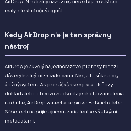
AirDrop. Neutrálny názov nič nerozbije a odstráni
malý, ale skutočný signál.
Kedy AirDrop nie je ten správny
nástroj
AirDrop je skvelý na jednorazové prenosy medzi
dôveryhodnými zariadeniami. Nie je to súkromný
úložný systém. Ak prenášaš sken pasu, daňový
doklad alebo obnovovací kód z jedného zariadenia
na druhé, AirDrop zanechá kópiu vo Fotkách alebo
Súboroch na prijímajúcom zariadení so všetkými
metadátami.