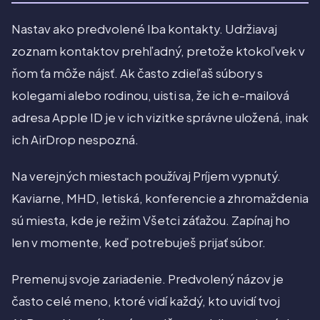
Nastav ako predvolené Iba kontakty. Udržiavaj
zoznam kontaktov prehľadný, pretože ktokoľvek v
ňom ťa môže nájsť. Ak často zdieľaš súbory s
kolegami alebo rodinou, uisti sa, že ich e-mailová
adresa Apple ID je v ich vizitke správne uložená, inak
ich AirDrop nespozná.
Na verejných miestach používaj Príjem vypnutý.
Kaviarne, MHD, letiská, konferencie a zhromaždenia
sú miesta, kde je režim Všetci záťažou. Zapínaj ho
len v momente, keď potrebuješ prijať súbor.
Premenuj svoje zariadenie. Predvolený názov je
často celé meno, ktoré vidí každý, kto uvidí tvoj