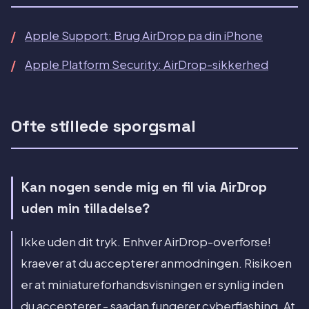
Apple Support: Brug AirDrop pa din iPhone
Apple Platform Security: AirDrop-sikkerhed
Ofte stillede sporgsmal
Kan nogen sende mig en fil via AirDrop
uden min tilladelse?
Ikke uden dit tryk. Enhver AirDrop-overforse!
kraever at du accepterer anmodningen. Risikoen
er at miniatureforhandsvisningen er synlig inden
du accepterer - saadan fungerer cyberflashing. At