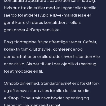
kontaktliste opdateret, da alle deri kan finde dig.
Hvis du ofte deler filer med kollegaer eller familie,
saergo for at deres Apple ID-e-mailadresse er
gemt korrekt i deres kontaktkort - ellers
genkender AirDrop dem ikke.
Brug Modtagelse fra pa offentlige steder. Cafeér,
kollektiv trafik, lufthavne, konferencer og
demonstrationer er alle steder, hvor tilstanden Alle
er en risiko. Sla det til kun i det ojeblik du har brug
for at modtage en fil.
Omdob din enhed. Standardnavnet er ofte dit for-
og efternavn, som vises for alle der kan se din
AirDrop. Et neutralt navn bryder ingenting og
fjerner et lille men reelt signal.