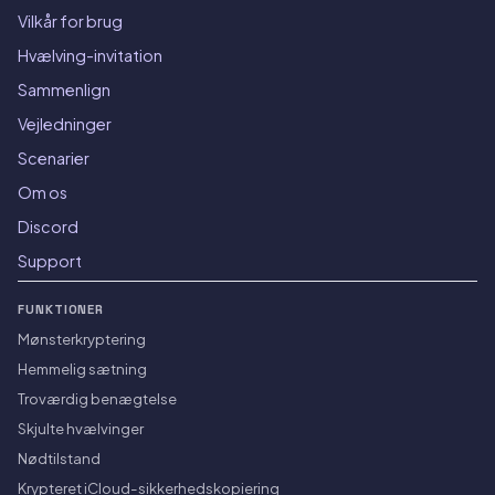
Vilkår for brug
Hvælving-invitation
Sammenlign
Vejledninger
Scenarier
Om os
Discord
Support
FUNKTIONER
Mønsterkryptering
Hemmelig sætning
Troværdig benægtelse
Skjulte hvælvinger
Nødtilstand
Krypteret iCloud-sikkerhedskopiering