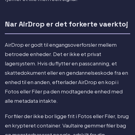
Nar AirDrop er det forkerte vaerktoj
AirDrop er godt til engangsoverforsler mellem
betroede enheder. Det er ikke et privat
lagersystem. Hvis du flytter en passcanning, et
skattedokument eller en gendannelseskode fra en
enhed til en anden, efterlader AirDrop en kopi i
Fotos eller Filer pa den modtagende enhed med
alle metadata intakte.
For filer der ikke bor ligge frit i Fotos eller Filer, brug
en krypteret container. Vaultaire gemmer filer bag
en monsterbaseret noegle, adskilt fra din