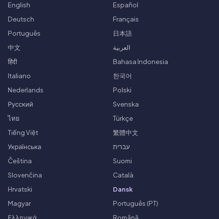
English
Español
Deutsch
Français
Português
日本語
中文
العربية
हिंदी
Bahasa Indonesia
Italiano
한국어
Nederlands
Polski
Русский
Svenska
ไทย
Türkçe
Tiếng Việt
繁體中文
Українська
עברית
Čeština
Suomi
Slovenčina
Català
Hrvatski
Dansk
Magyar
Português (PT)
Ελληνικά
Română