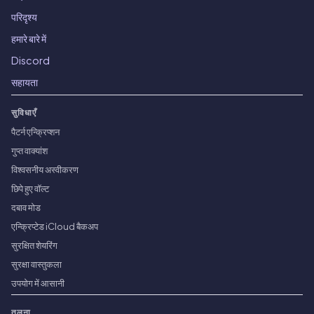
परिदृश्य
हमारे बारे में
Discord
सहायता
सुविधाएँ
पैटर्न एन्क्रिप्शन
गुप्त वाक्यांश
विश्वसनीय अस्वीकरण
छिपे हुए वॉल्ट
दबाव मोड
एन्क्रिप्टेड iCloud बैकअप
सुरक्षित शेयरिंग
सुरक्षा वास्तुकला
उपयोग में आसानी
तुलना