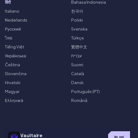
हिंदी
Bahasa Indonesia
Italiano
한국어
Nederlands
Polski
Русский
Svenska
ไทย
Türkçe
Tiếng Việt
繁體中文
Українська
עברית
Čeština
Suomi
Slovenčina
Català
Hrvatski
Dansk
Magyar
Português (PT)
Ελληνικά
Română
Vaultaire
ऐप पाएं