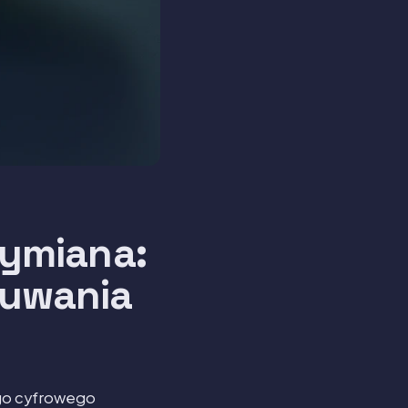
ymiana:
suwania
go cyfrowego