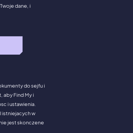
Twoje dane, i
kumenty do sejfu i
 aby Find My i
c i ustawienia.
 istniejacych w
nie jest skonczene