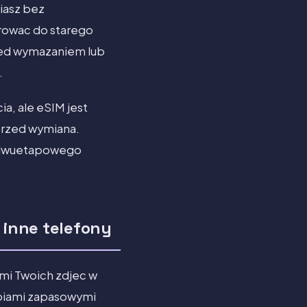
iasz bez
rowac do starego
zed wymazaniem lub
.
ia, ale eSIM jest
przed wymiana.
y dwuetapowego
 inne telefony
ami Twoich zdjec w
opiami zapasowymi