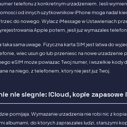
numer telefonu z konkretnym urzadzeniem. Jesli wymien
domosci od innych uzytkownikow iPhone moga nadal kie
 dotrzec do nowego. Wylacz iMessage w Ustawieniach pr
wyrejestrowania Apple potem, jesli juz wymazales telefon
 taka sama uwage. Fizyczna karta SIM jest latwa do wyjec
fonie, wiec usun go lub przeniesc na nowe urzadzenie 
nego eSIM moze powiazac Twoj numer, i wszelkie kod
ane na niego, z telefonem, ktory nie jest juz Twoj.
e nie siegnie: iCloud, kopie zapasowe i
udzie pomijaja. Wymazanie urzadzenia nie robi nic z kopi
mi albumami, do ktorych zapraszales ludzi, starszymi k