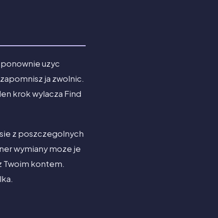
l ponownie uzyc
 zapomnisz ja zwolnic.
eden krok wylacza Find
 sie z poszczegolnych
artner wymiany moze je
 z Twoim kontem.
lka.