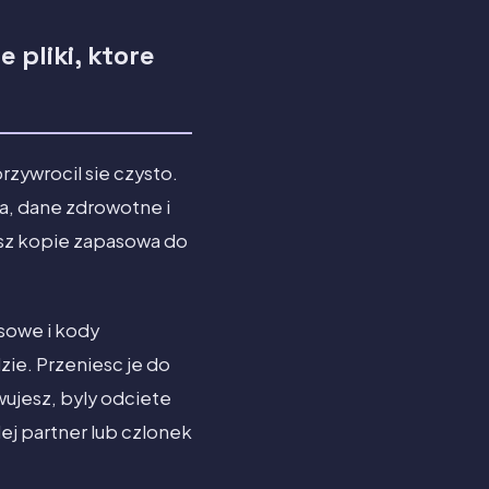
 pliki, ktore
zywrocil sie czysto.
a, dane zdrowotne i
ysz kopie zapasowa do
sowe i kody
zie. Przeniesc je do
wujesz, byly odciete
ej partner lub czlonek