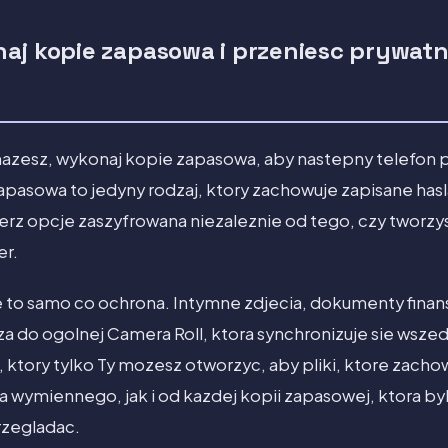
aj kopie zapasowa i przeniesc prywatne
zesz, wykonaj kopie zapasowa, aby nastepny telefon pr
pasowa to jedyny rodzaj, ktory zachowuje zapisane hasl
erz opcje zaszyfrowana niezaleznie od tego, czy tworz
er.
e to samo co ochrona. Intymne zdjecia, dokumenty finan
za do ogolnej Camera Roll, ktora synchronizuje sie wszed
 ktory tylko Ty mozesz otworzyc, aby pliki, ktore zacho
 wymiennego, jak i od kazdej kopii zapasowej, ktora byl
rzegladac.