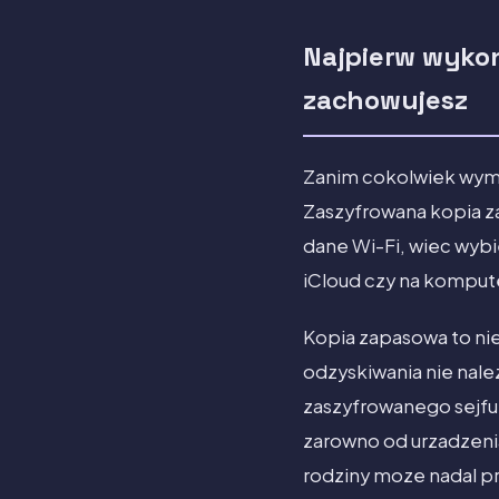
Najpierw wykon
zachowujesz
Zanim cokolwiek wyma
Zaszyfrowana kopia za
dane Wi-Fi, wiec wybi
iCloud czy na komput
Kopia zapasowa to ni
odzyskiwania nie nale
zaszyfrowanego sejfu,
zarowno od urzadzenia
rodziny moze nadal p