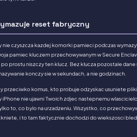
ymazuje reset fabryczny
 nie czyszcza kazdej komorki pamieci podczas wymazy
swoja pamiec kluczem przechowywanym w Secure Enclav
a po prostu niszczy ten klucz. Bez klucza pozostale dane
zywanie konczy sie w sekundach, a nie godzinach.
y przeciwko komus, kto probuje odzyskac usuniete pliki
iPhone nie ujawni Twoich zdjec nastepnemu wlasciciel
ylko to, co bylo na urzadzeniu. Wszystko, co przechowy
etkniete, i to tam faktycznie dochodzi do wiekszosci bl