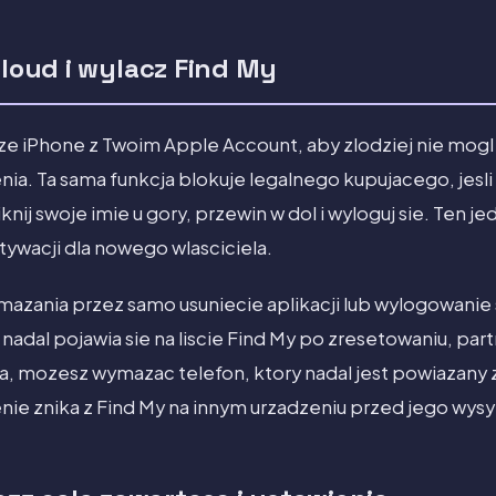
Cloud i wylacz Find My
aze iPhone z Twoim Apple Account, aby zlodziej nie mog
ia. Ta sama funkcja blokuje legalnego kupujacego, jesli
knij swoje imie u gory, przewin w dol i wyloguj sie. Ten j
tywacji dla nowego wlasciciela.
azania przez samo usuniecie aplikacji lub wylogowanie
e nadal pojawia sie na liscie Find My po zresetowaniu, p
za, mozesz wymazac telefon, ktory nadal jest powiazany
nie znika z Find My na innym urzadzeniu przed jego wysy