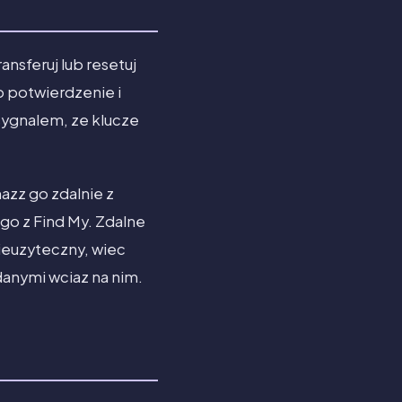
nsferuj lub resetuj
o potwierdzenie i
sygnalem, ze klucze
azz go zdalnie z
go z Find My. Zdalne
ieuzyteczny, wiec
anymi wciaz na nim.