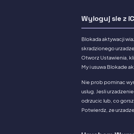
Wyloguj sie z i
Blokada aktywacji wi
skradzionego urzadzen
Otworz Ustawienia, kli
My i usuwa Blokade ak
Nie prob pominac wym
uslug. Jesli urzadzeni
odrzucic lub, co gors
Potwierdz, ze urzadze