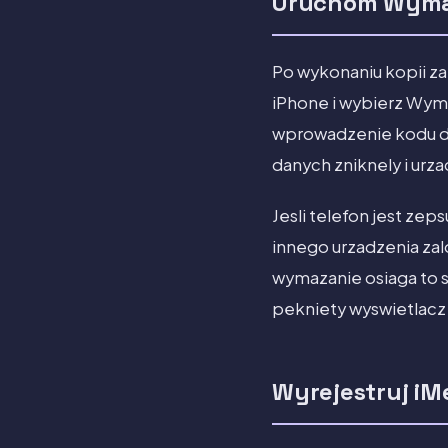
Uruchom Wymazz
Po wykonaniu kopii za
iPhone i wybierz Wyma
wprowadzenie kodu dos
danych zniknely i urz
Jesli telefon jest ze
innego urzadzenia zal
wymazanie osiaga to 
pekniety wyswietlacz
Wyrejestruj iM