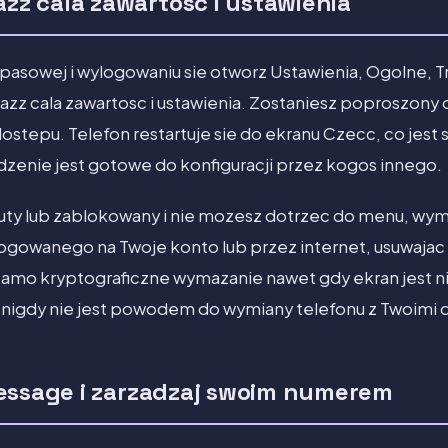
 cala zawartosc i ustawienia
pasowej i wylogowaniu sie otworz Ustawienia, Ogolne, Tra
zz cala zawartosc i ustawienia. Zostaniesz poproszony 
tepu. Telefon restartuje sie do ekranu Czecc, co jest 
adzenie jest gotowe do konfiguracji przez kogos innego.
psuty lub zablokowany i nie mozesz dotrzec do menu, wym
ogowanego na Twoje konto lub przez internet, usuwajac 
samo kryptograficzne wymazanie nawet gdy ekran jest n
 nigdy nie jest powodem do wymiany telefonu z Twoimi d
essage i zarzadzaj swoim numerem