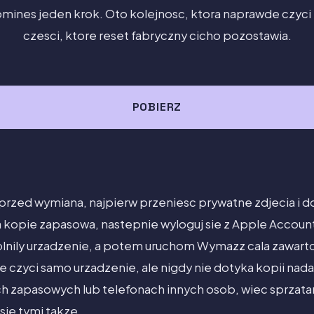
 pomines jeden krok. Oto kolejnosc, ktora naprawde czyci 
czesci, ktore reset fabryczny cicho pozostawia.
POBIERZ
rzed wymiana, najpierw przeniesc prywatne zdjecia i do
kopie zapasowa, nastepnie wyloguj sie z Apple Account,
lnily urzadzenie, a potem uruchom Wymazz cala zawartos
czyci samo urzadzenie, ale nigdy nie dotyka kopii nadal
ch zapasowych lub telefonach innych osob, wiec sprzata
sie tymi takze.