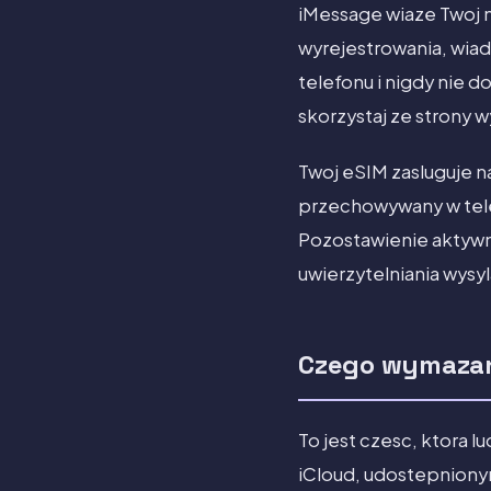
iMessage wiaze Twoj 
wyrejestrowania, wia
telefonu i nigdy nie
skorzystaj ze strony 
Twoj eSIM zasluguje na
przechowywany w tele
Pozostawienie aktyw
uwierzytelniania wysyl
Czego wymazani
To jest czesc, ktora l
iCloud, udostepniony