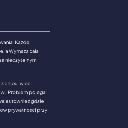
wania. Kazde
e, a Wymazz cala
 sa nieczytelnym
 z chipu, wiec
owi. Problem polega
wales rowniez gdzie
edow prywatnosci przy