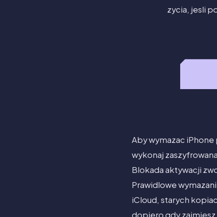
zycia, jesli
Aby wymazac iPhone p
wykonaj zaszyfrowana 
Blokada aktywacji zwo
Prawidlowe wymazanie 
iCloud, starych kopia
dopiero gdy zajmiesz 