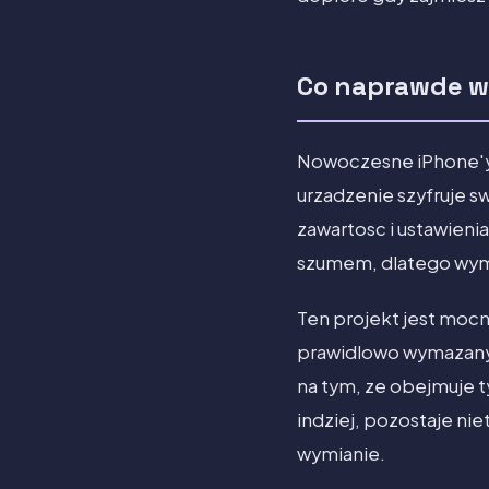
Co naprawde w
Nowoczesne iPhone'y
urzadzenie szyfruje 
zawartosc i ustawieni
szumem, dlatego wyma
Ten projekt jest mocn
prawidlowo wymazany 
na tym, ze obejmuje t
indziej, pozostaje ni
wymianie.