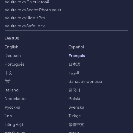
Vaultaire vs Calculator#
Vaultaire vs Secret Photo Vault
Vaultaire vs Hide it Pro
Vaultaire vs Safe Lock
LANGUE
English
Español
Deutsch
Français
Português
日本語
中文
العربية
हिंदी
Bahasa Indonesia
Italiano
한국어
Nederlands
Polski
Русский
Svenska
ไทย
Türkçe
Tiếng Việt
繁體中文
Українська
עברית