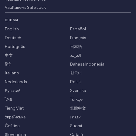
Vaultaire vs Safe Lock
IDIOMA
English
Español
Deutsch
Français
Português
日本語
中文
العربية
हिंदी
Bahasa Indonesia
Italiano
한국어
Nederlands
Polski
Русский
Svenska
ไทย
Türkçe
Tiếng Việt
繁體中文
Українська
עברית
Čeština
Suomi
Slovenčina
Català