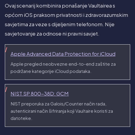
Ovaj scenarij kombinira ponašanje Vaultairea s
općom iOS praksom privatnosti i zdravorazumskim
savjetima za veze s dijeljenim telefonom. Nije
savjetovanje za odnose ni pravni savjet.
Apple Advanced Data Protection for iCloud
Apple pregled neobvezne end-to-end zaštite za
podržane kategorije iCloud podataka.
NIST SP 800-38D: GCM
NIST preporuka za Galois/Counter način rada,
autenticirani način šifriranja koji Vaultaire koristi za
datoteke.