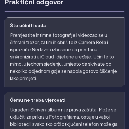
Praktični odgovor
Što učiniti sada
Premjestite intimne fotografije i videozapise u
šifrirani trezor, zatim ih obrišite iz Camera Rolla i
ispraznite Nedavno izbrisane da prestanu
sinkronizirati u iCloud i dijeljene uređaje. Učinite to
mirno, u jednom sjedenju, umjesto da skrivate po
nekoliko odjednom gdje se napola gotovo čišćenje
lako primijeti.
Čemu ne treba vjerovati
Ugrađeni Skriveni album nije prava zaštita. Može se
uključiti za prikaz u Fotografijama, ostaje u vašoj
biblioteci i svako tko drži otključani telefon može ga