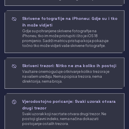
Skrivene fotografije na iPhoneu: Gdje su i tko
ih može vidjeti
Gdje su pohranjene skrivene fotografije na
iPhoneu, tko im može pristupiti i što je iOS 18
promijenio. Sadrži matricu pristupa koja pokazuje
točno tko može vidjeti vaše skrivene fotografije.
Skriveni trezori: Nitko ne zna koliko ih postoji
Vaultaire onemogućuje otkrivanje koliko trezora je
na vašem uređaju. Nema popisa trezora, nema
direktorija, nema broja.
Vjerodostojno poricanje: Svaki uzorak otvara
drugi trezor
Svaki uzorak koji nacrtate otvara drugi trezor. Ne
postoji glavni indeks, nema načina dokazati
postojanje ostalih trezora.