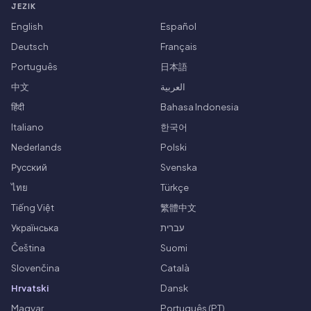
JEZIK
English
Español
Deutsch
Français
Português
日本語
中文
العربية
हिंदी
Bahasa Indonesia
Italiano
한국어
Nederlands
Polski
Русский
Svenska
ไทย
Türkçe
Tiếng Việt
繁體中文
Українська
עברית
Čeština
Suomi
Slovenčina
Català
Hrvatski
Dansk
Magyar
Português (PT)