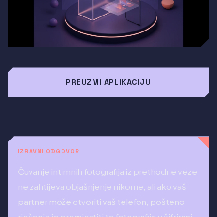
PREUZMI APLIKACIJU
IZRAVNI ODGOVOR
Čuvanje intimnih fotografija iz prethodne veze
ne zahtijeva objašnjenje nikome, ali ako vaš
partner može otvoriti vaš telefon, pošteno
rješenje je premjestiti te fotografije u šifrirani