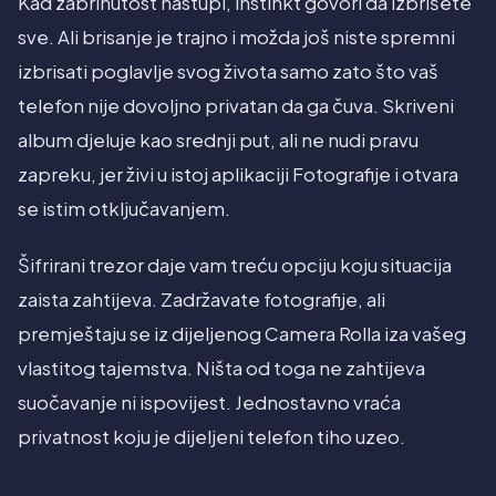
Kad zabrinutost nastupi, instinkt govori da izbrišete
sve. Ali brisanje je trajno i možda još niste spremni
izbrisati poglavlje svog života samo zato što vaš
telefon nije dovoljno privatan da ga čuva. Skriveni
album djeluje kao srednji put, ali ne nudi pravu
zapreku, jer živi u istoj aplikaciji Fotografije i otvara
se istim otključavanjem.
Šifrirani trezor daje vam treću opciju koju situacija
zaista zahtijeva. Zadržavate fotografije, ali
premještaju se iz dijeljenog Camera Rolla iza vašeg
vlastitog tajemstva. Ništa od toga ne zahtijeva
suočavanje ni ispovijest. Jednostavno vraća
privatnost koju je dijeljeni telefon tiho uzeo.