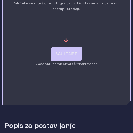
Datoteke se miješaju u Fotografijama, Datotekama ili dijeljenom
pristupu uređaju.
→
VAULTAIRE
Zasebni uzorak otvara šifrirani trezor.
Popis za postavljanje