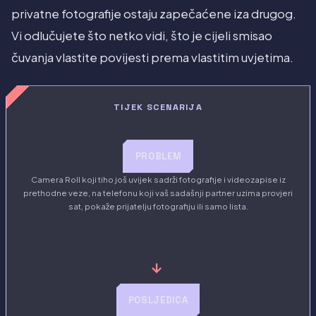
privatne fotografije ostaju zapečaćene iza drugog.
Vi odlučujete što netko vidi, što je cijeli smisao
čuvanja vlastite povijesti prema vlastitim uvjetima.
TIJEK SCENARIJA
PROBLEM
Camera Roll koji tiho još uvijek sadrži fotografije i videozapise iz
prethodne veze, na telefonu koji vaš sadašnji partner uzima provjeri
sat, pokaže prijatelju fotografiju ili samo lista.
→
POSLJEDICA