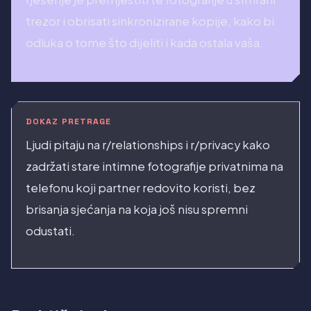
trezor i obrisati sinkronizirane kopije, kako bi
odluka o tome što dijeliti i kada ostala vaša.
DOKAZ PRETRAGE
Ljudi pitaju na r/relationships i r/privacy kako
zadržati stare intimne fotografije privatnima na
telefonu koji partner redovito koristi, bez
brisanja sjećanja na koja još nisu spremni
odustati.