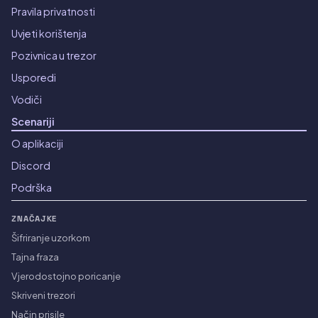
Pravila privatnosti
Uvjeti korištenja
Pozivnica u trezor
Usporedi
Vodiči
Scenariji
O aplikaciji
Discord
Podrška
ZNAČAJKE
Šifriranje uzorkom
Tajna fraza
Vjerodostojno poricanje
Skriveni trezori
Način prisile