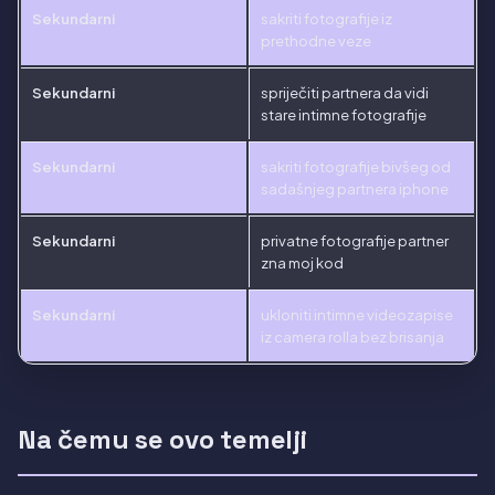
Sekundarni
sakriti fotografije iz
prethodne veze
Sekundarni
spriječiti partnera da vidi
stare intimne fotografije
Sekundarni
sakriti fotografije bivšeg od
sadašnjeg partnera iphone
Sekundarni
privatne fotografije partner
zna moj kod
Sekundarni
ukloniti intimne videozapise
iz camera rolla bez brisanja
Na čemu se ovo temelji