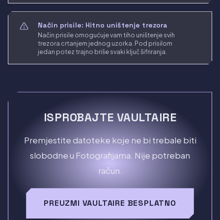
Način prisile: Hitno uništenje trezora
Način prisile omogućuje vam tiho uništenje svih
trezora crtanjem jednog uzorka. Pod prisilom
jedan potez trajno briše svaki ključ šifriranja.
ISPROBAJTE VAULTAIRE
Premjestite datoteke koje ne bi trebale biti
slobodne u Fotografijama. Nije potreban
račun.
PREUZMI VAULTAIRE BESPLATNO