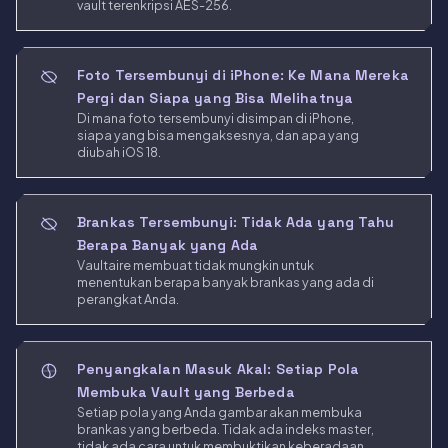
vault terenkripsi AES-256.
Foto Tersembunyi di iPhone: Ke Mana Mereka
Pergi dan Siapa yang Bisa Melihatnya
Di mana foto tersembunyi disimpan di iPhone,
siapa yang bisa mengaksesnya, dan apa yang
diubah iOS 18.
Brankas Tersembunyi: Tidak Ada yang Tahu
Berapa Banyak yang Ada
Vaultaire membuat tidak mungkin untuk
menentukan berapa banyak brankas yang ada di
perangkat Anda.
Penyangkalan Masuk Akal: Setiap Pola
Membuka Vault yang Berbeda
Setiap pola yang Anda gambar akan membuka
brankas yang berbeda. Tidak ada indeks master,
tidak ada cara untuk membuktikan keberadaan