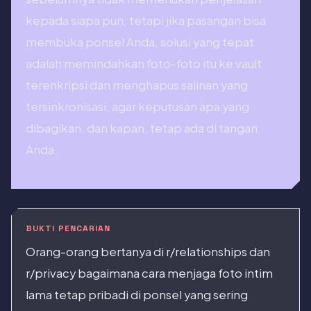
kepada siapa pun, tetapi jika pasangan bisa
membuka ponsel Anda, solusi yang tepat
adalah memindahkan foto-foto itu ke vault
terenkripsi dan menghapus salinan yang
tersinkronisasi, agar keputusan apa yang
dibagikan, dan kapan, tetap ada di tangan
Anda.
BUKTI PENCARIAN
Orang-orang bertanya di r/relationships dan
r/privacy bagaimana cara menjaga foto intim
lama tetap pribadi di ponsel yang sering