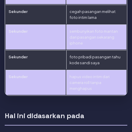
Sekunder
cegah pasangan melihat
foto intim lama
Sekunder
sembunyikan foto mantan
dari pasangan sekarang
iphone
Sekunder
foto pribadi pasangan tahu
kode sandi saya
Sekunder
hapus video intim dari
camera roll tanpa
menghapus
Hal ini didasarkan pada