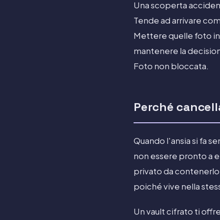
Una scoperta accident
Tende ad arrivare com
Mettere quelle foto in
mantenere la decision
Foto non bloccata.
Perché cancella
Quando l'ansia si fa se
non essere pronto a el
privato da contenerlo
poiché vive nella stes
Un vault cifrato ti off