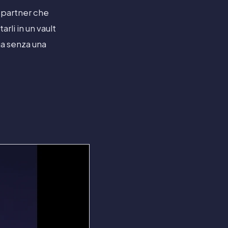
 partner che
li in un vault
ua senza una