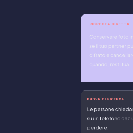
RISPOSTA DIRETTA
Conservare foto i
se il tuo partner p
cifrato e cancella
quando, resti tua.
PROVA DI RICERCA
Le persone chiedono
su un telefono che 
perdere.