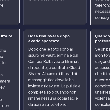
re.
telefon
necessa
consegn
ultaire
Cosa rimuovere dopo
Quando 
averlo spostato
profess
Dopo che le foto sono al
Se un pa
 che
sicuro nel vault, eliminale dal
monitora
uo
Camera Roll, svuota Eliminati
esigendo
foto
di recente, e controlla iCloud
accesso
Shared Albums e i thread di
che ti fa
un
messaggistica dove le hai
questo 
Camera
inviate o ricevute. La pulizia è
compito 
devi
completa solo quando non
una line
rimane nessuna copia facile
violenz
p
da aprire sul telefono
consulen
, non