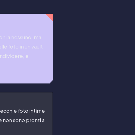
oni a nessuno, ma
lle foto in un vault
ondividere, e
vecchie foto intime
e non sono pronti a