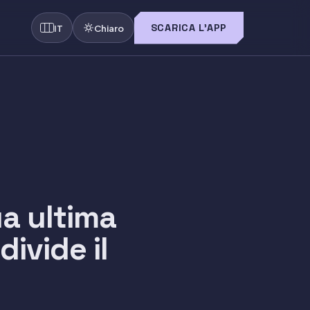
SCARICA L'APP
IT
Chiaro
ua ultima
divide il