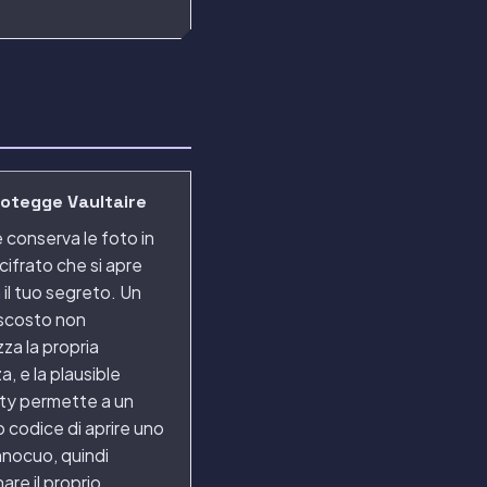
otegge Vaultaire
e conserva le foto in
 cifrato che si apre
 il tuo segreto. Un
ascosto non
zza la propria
a, e la plausible
ity permette a un
codice di aprire uno
nnocuo, quindi
re il proprio