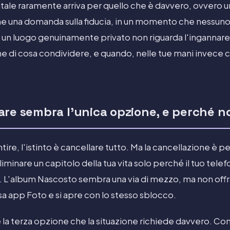
ale raramente arriva per quello che è davvero, ovvero u
e una domanda sulla fiducia, in un momento che nessuno 
 un luogo genuinamente privato non riguarda l'ingannare 
e di cosa condividere, e quando, nelle tue mani invece c
re sembra l'unica opzione, e perché no
ntire, l'istinto è cancellare tutto. Ma la cancellazione è
iminare un capitolo della tua vita solo perché il tuo tel
. L'album Nascosto sembra una via di mezzo, ma non offre
sa app Foto e si apre con lo stesso sblocco.
re la terza opzione che la situazione richiede davvero. Con