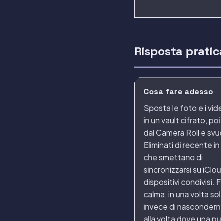
Risposta pratic
Cosa fare adesso
Sposta le foto e i vid
in un vault cifrato, poi
dal Camera Roll e sv
Eliminati di recente 
che smettano di
sincronizzarsi su iClou
dispositivi condivisi. 
calma, in una volta sol
invece di nascondern
alla volta dove una pul