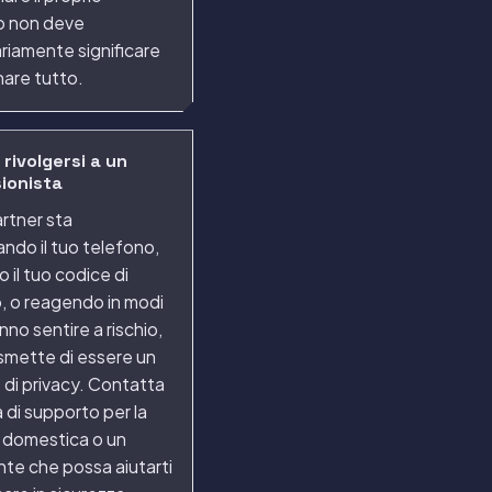
o non deve
riamente significare
are tutto.
rivolgersi a un
ionista
rtner sta
ndo il tuo telefono,
 il tuo codice di
, o reagendo in modi
nno sentire a rischio,
smette di essere un
di privacy. Contatta
a di supporto per la
a domestica o un
te che possa aiutarti