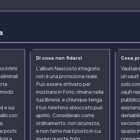
a
Di cosa non fidarsi
Cosa pr
eo intimi
L'album Nascosto integrato
Vaultair
 eliminali
non è una protezione reale.
un vault
uota
Può essere attivato per
solo con
in modo
mostrarsi in Foto, rimane nella
vault n
tua libreria, e chiunque tenga
pubblici
d e sui
il tuo telefono sbloccato può
esistenz
Fallo con
aprirlo. Consideralo come
deniabil
a,
ordinamento, non sicurezza,
secondo 
e pochi
e non farne mai il posto in cui
spazio i
izia a
vivono queste foto.
consegna