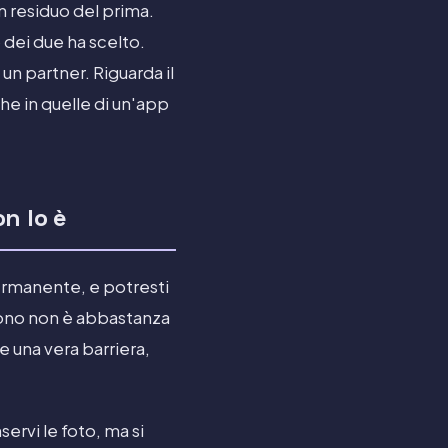
n residuo del prima.
dei due ha scelto.
un partner. Riguarda il
he in quelle di un'app
n lo è
 permanente, e potresti
efono non è abbastanza
 una vera barriera,
servi le foto, ma si