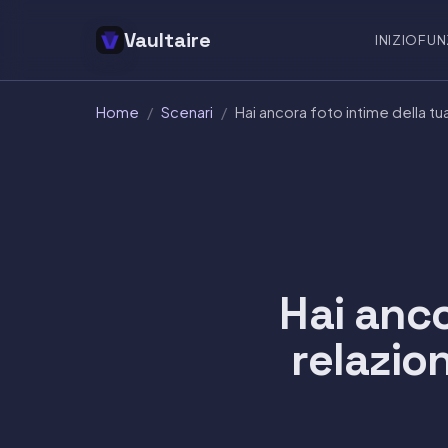
Vaultaire
INIZIO
FUN
Home
/
Scenari
/
Hai ancora foto intime della tua
Hai anco
relazion