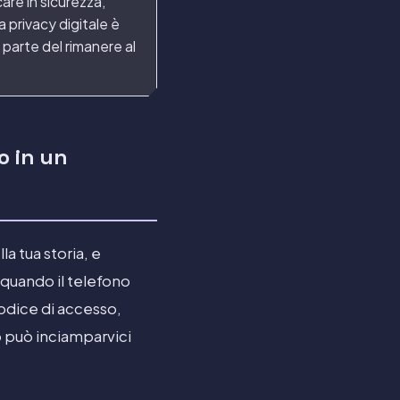
care in sicurezza,
a privacy digitale è
 parte del rimanere al
o in un
a tua storia, e
 quando il telefono
odice di accesso,
so può inciamparvici