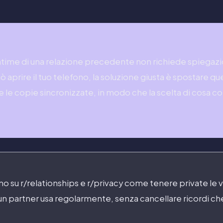
ntime di una relazione precedente non richiede spiegazi
uò aprire il tuo telefono, la soluzione giusta è spostare que
re le copie sincronizzate, in modo che la scelta di cosa c
 su r/relationships e r/privacy come tenere private le 
un partner usa regolarmente, senza cancellare ricordi ch