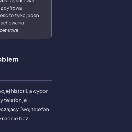
znie zaplanowac,
z cyfrowa
osc to tylko jeden
zachowania
zenstwa.
roblem
jej historii, a wybor
y telefon je
czajacy Twoj telefon
knac sie bez