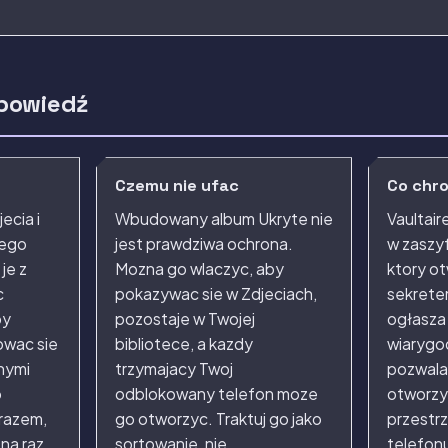
powiedź
Czemu nie ufac
Co chro
ecia i
Wbudowany album Ukryte nie
Vaultair
nego
jest prawdziwa ochrona.
w zaszy
je z
Mozna go wlaczyc, aby
ktory ot
c
pokazywac sie w Zdjeciach,
sekretem
by
pozostaje w Twojej
ogłasza 
owac sie
bibliotece, a kazdy
wiarygo
onymi
trzymajacy Twoj
pozwala
o
odblokowany telefon moze
otworzy
 razem,
go otworzyc. Traktuj go jako
przestrz
na raz,
sortowanie, nie
telefon