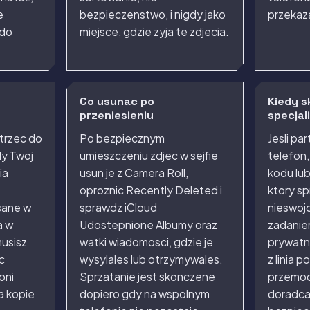
e
bezpieczenstwo, i nigdy jako
przekaz
 do
miejsce, gdzie zyja te zdjecia.
Co usunac po
Kiedy s
przeniesieniu
specjal
otrzec do
Po bezpiecznym
Jesli pa
ily Twoj
umieszczeniu zdjec w sejfie
telefon
ia
usun je z Camera Roll,
kodu lu
oproznic Recently Deleted i
ktory sp
sane w
sprawdz iCloud
nieswojo
a w
Udostepnione Albumy oraz
zadanie
musisz
watki wiadomosci, gdzie je
prywatno
c
wysylales lub otrzymywales.
z linia 
oni
Sprzatanie jest skonczene
przemoc
a kopie
dopiero gdy na wspolnym
doradca