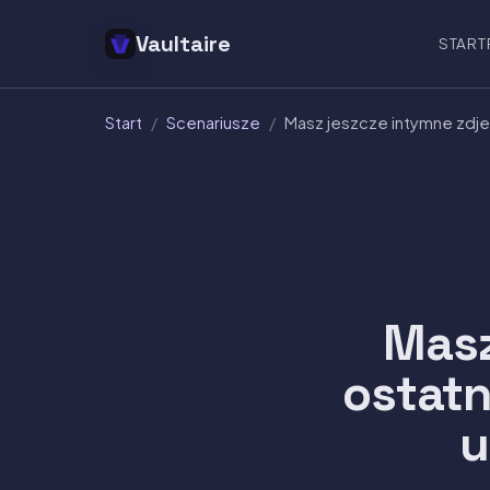
Vaultaire
START
Start
/
Scenariusze
/
Masz jeszcze intymne zdje
Masz
ostatn
u