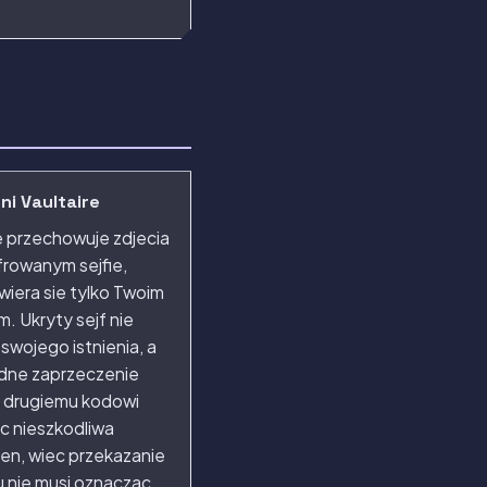
ni Vaultaire
e przechowuje zdjecia
frowanym sejfie,
wiera sie tylko Twoim
. Ukryty sejf nie
swojego istnienia, a
dne zaprzeczenie
 drugiemu kodowi
c nieszkodliwa
en, wiec przekazanie
u nie musi oznaczac