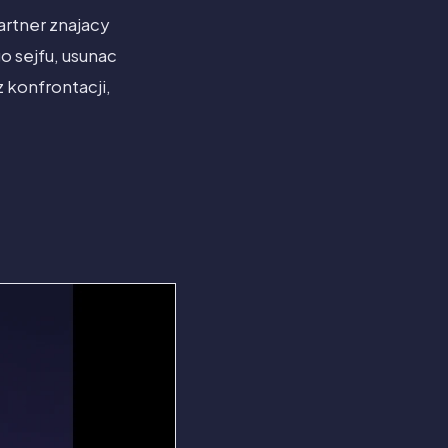
artner znajacy
o sejfu, usunac
z konfrontacji,