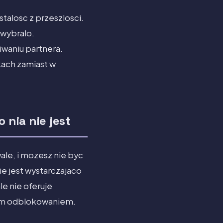
talosc z przeszlosci.
 wybralo.
waniu partnera.
kach zamiast w
 nia nie jest
wale, i mozesz nie byc
ie jest wystarczajaco
e nie oferuje
amym odblokowaniem.