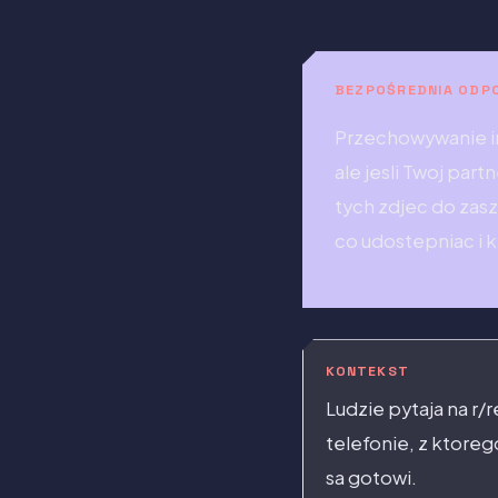
BEZPOŚREDNIA ODP
Przechowywanie i
ale jesli Twoj par
tych zdjec do zas
co udostepniac i k
KONTEKST
Ludzie pytaja na r/
telefonie, z ktoreg
sa gotowi.