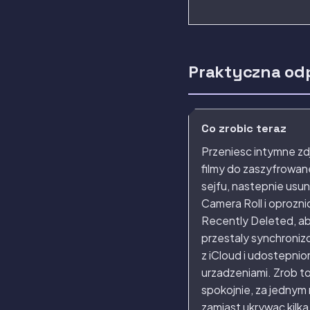
Praktyczna od
Co zrobic teraz
Przeniesc intymne zdj
filmy do zaszyfrowa
sejfu, nastepnie usun 
Camera Roll i oprozni
Recently Deleted, a
przestaly synchroniz
z iCloud i udostepni
urzadzeniami. Zrob t
spokojnie, za jednym
zamiast ukrywac kilka 