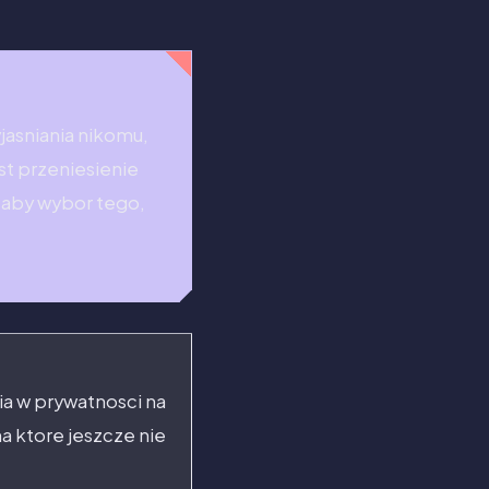
asniania nikomu,
st przeniesienie
, aby wybor tego,
cia w prywatnosci na
a ktore jeszcze nie