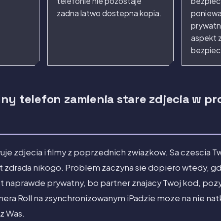
telefonie nie pozostaje
bezpiec
zadna latwo dostepna kopia.
poniewa
prywatn
aspekt 
bezpiec
ny telefon zamienia stare zdjecia w p
e zdjecia i filmy z poprzednich zwiazkow. Sa czescia Two
st zdrada nikogo. Problem zaczyna sie dopiero wtedy, gd
t naprawde prywatny, bo partner znajacy Twoj kod, pozy
era Roll na zsynchronizowanym iPadzie moze na nie nat
z Was.