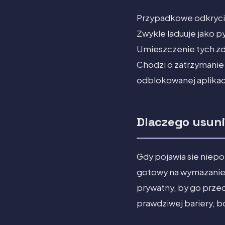
Przypadkowe odkrycie 
Zwykle laduuje jako p
Umieszczenie tych zd
Chodzi o zatrzymanie 
odblokowanej aplikacj
Dlaczego usunie
Gdy pojawia sie niepok
gotowy na wymazanie r
prywatny, by go przec
prawdziwej bariery, b