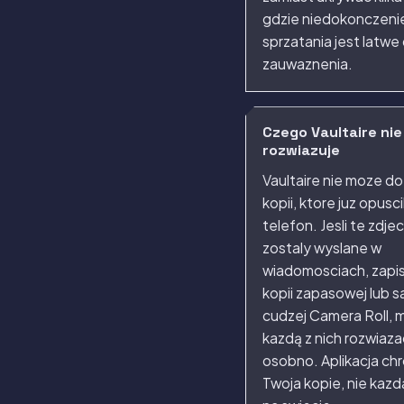
gdzie niedokonczeni
sprzatania jest latwe
zauwaznenia.
Czego Vaultaire nie
rozwiazuje
Vaultaire nie moze d
kopii, ktore juz opusc
telefon. Jesli te zdjec
zostaly wyslane w
wiadomosciach, zapi
kopii zapasowej lub s
cudzej Camera Roll, 
kazdą z nich rozwiaza
osobno. Aplikacja chr
Twoja kopie, nie kazd