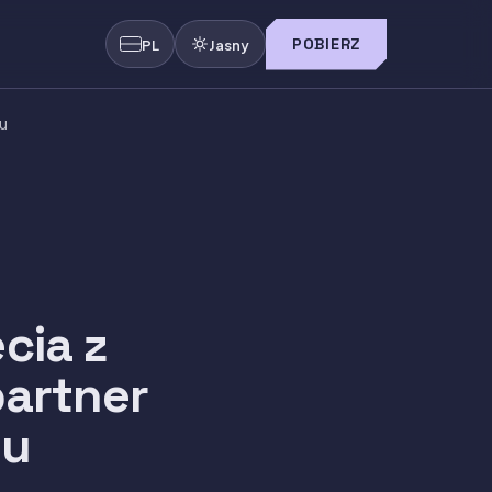
POBIERZ
PL
Jasny
u
cia z
partner
nu