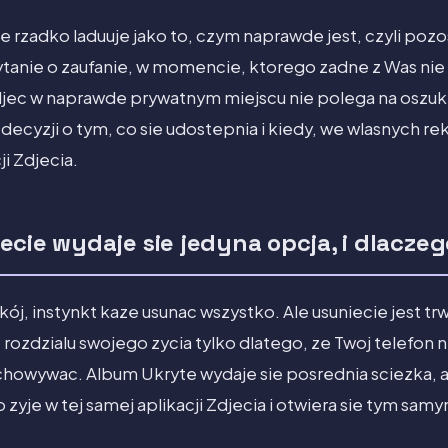
rzadko laduuje jako to, czym naprawde jest, czyli pozos
ytanie o zaufanie, w momencie, ktorego zadne z Was nie
jec w naprawde prywatnym miejscu nie polega na oszuki
decyzji o tym, co sie udostepnia i kiedy, we wlasnych re
i Zdjecia.
cie wydaje sie jedyna opcja, i dlaczego
ój, instynkt kaze usunac wszystko. Ale usuniecie jest tr
ozdzialu swojego zycia tylko dlatego, ze Twoj telefon n
howywac. Album Ukryte wydaje sie posrednia sciezka, al
o zyje w tej samej aplikacji Zdjecia i otwiera sie tym s