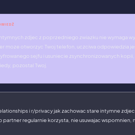
OWIEDŹ
ntymnych zdjec z poprzedniego zwiazku nie wymaga wyj
tner moze otworzyc Twoj telefon, uczciwa odpowiedzia je
zyfrowanego sejfu i usuniecie zsynchronizowanych kopii
iedy, pozostal Twoj.
relationships i r/privacy jak zachowac stare intymne zdje
o partner regularnie korzysta, nie usuwajac wspomnien, n