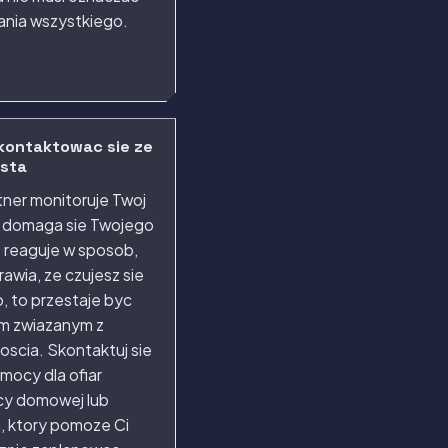
ania wszystkiego.
kontaktowac sie ze
ista
rtner monitoruje Twoj
, domaga sie Twojego
b reaguje w sposob,
rawia, ze czujesz sie
, to przestaje byc
m zwiazanym z
scia. Skontaktuj sie
pomocy dla ofiar
y domowej lub
, ktory pomoze Ci