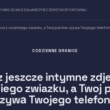
FUNKCJE
JAK DZIAŁA
BEZPIECZEŃSTWO
PORÓWNAJ
cia z ostatniego zwiazku, a Twoj partner uzywа Twojego telefon
CODZIENNE GRANICE
 jeszcze intymne zdje
iego zwiazku, a Twoj 
zywа Twojego telefo