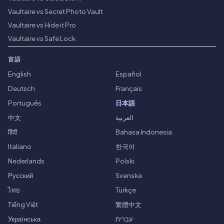
Vaultaire vs Secret Photo Vault
Vaultaire vs Hide it Pro
Vaultaire vs Safe Lock
言語
English
Español
Deutsch
Français
Português
日本語
中文
العربية
हिंदी
Bahasa Indonesia
Italiano
한국어
Nederlands
Polski
Русский
Svenska
ไทย
Türkçe
Tiếng Việt
繁體中文
Українська
עברית