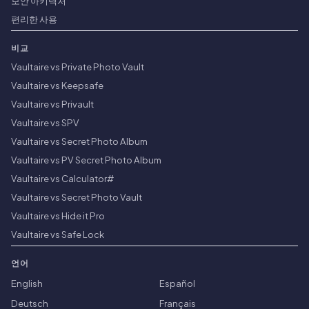
보안 아키텍처
편리한 사용
비교
Vaultaire vs Private Photo Vault
Vaultaire vs Keepsafe
Vaultaire vs Privault
Vaultaire vs SPV
Vaultaire vs Secret Photo Album
Vaultaire vs PV Secret Photo Album
Vaultaire vs Calculator#
Vaultaire vs Secret Photo Vault
Vaultaire vs Hide it Pro
Vaultaire vs Safe Lock
언어
English
Español
Deutsch
Français