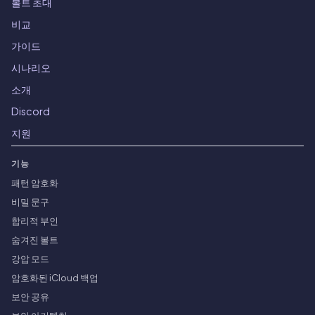
볼트 초대
비교
가이드
시나리오
소개
Discord
지원
기능
패턴 암호화
비밀 문구
합리적 부인
숨겨진 볼트
강압 모드
암호화된 iCloud 백업
보안 공유