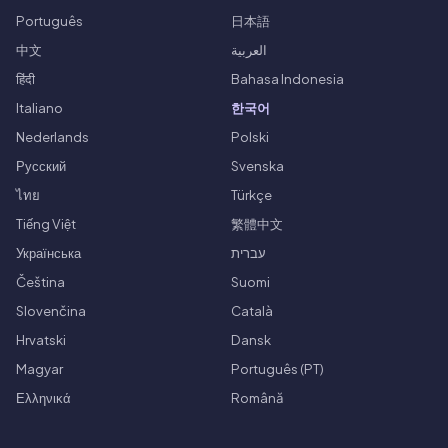
Português
日本語
中文
العربية
हिंदी
Bahasa Indonesia
Italiano
한국어
Nederlands
Polski
Русский
Svenska
ไทย
Türkçe
Tiếng Việt
繁體中文
Українська
עברית
Čeština
Suomi
Slovenčina
Català
Hrvatski
Dansk
Magyar
Português (PT)
Ελληνικά
Română