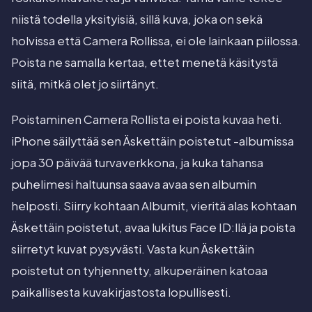
niistä todella yksityisiä, sillä kuva, joka on sekä
holvissa että Camera Rollissa, ei ole lainkaan piilossa.
Poista ne samalla kertaa, ettet menetä käsitystä
siitä, mitkä olet jo siirtänyt.
Poistaminen Camera Rollista ei poista kuvaa heti.
iPhone säilyttää sen Äskettäin poistetut -albumissa
jopa 30 päivää turvaverkkona, ja kuka tahansa
puhelimesi haltuunsa saava avaa sen albumin
helposti. Siirry kohtaan Albumit, vieritä alas kohtaan
Äskettäin poistetut, avaa lukitus Face ID:llä ja poista
siirretyt kuvat pysyvästi. Vasta kun Äskettäin
poistetut on tyhjennetty, alkuperäinen katoaa
paikallisesta kuvakirjastosta lopullisesti.