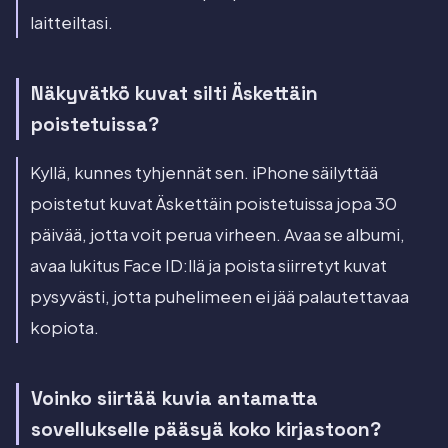
laitteiltasi.
Näkyvätkö kuvat silti Äskettäin
poistetuissa?
Kyllä, kunnes tyhjennät sen. iPhone säilyttää
poistetut kuvat Äskettäin poistetuissa jopa 30
päivää, jotta voit perua virheen. Avaa se albumi,
avaa lukitus Face ID:llä ja poista siirretyt kuvat
pysyvästi, jotta puhelimeen ei jää palautettavaa
kopiota.
Voinko siirtää kuvia antamatta
sovellukselle pääsyä koko kirjastoon?