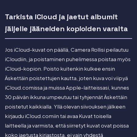
Tarkista iCloud ja jaetut albumit
jäljelle jääneiden kopioiden varalta
Jos iCloud-kuvat on päällä, Camera Rollisi peilautuu
iCloudiin, ja poistaminen puhelimessa poistaa myös
iCloud-kopion. Poisto kuitenkin kulkee ensin
Äskettäin poistettujen kautta, joten kuva voi viipyä
iCloud.comissa ja muissa Apple-laitteissasi, kunnes
30 päivän ikkuna umpeutuu tai tyhjennät Äskettäin
poistetut kaikkialla. Yllä olevan siivouksen jälkeen
kirjaudu iCloud.comiin tai avaa Kuvat toisella
laitteella ja varmista, että siirretyt kuvat ovat poissa
koko jaetusta kirjastosta, ei vain yhdestä