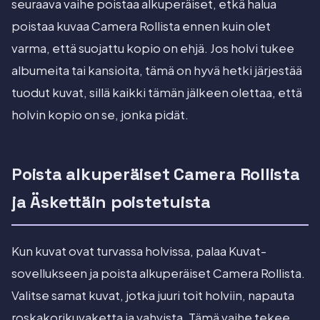
seuraava vaihe poistaa alkuperäiset, etkä halua
poistaa kuvaa Camera Rollista ennen kuin olet
varma, että suojattu kopio on ehjä. Jos holvi tukee
albumeita tai kansioita, tämä on hyvä hetki järjestää
tuodut kuvat, sillä kaikki tämän jälkeen olettaa, että
holvin kopio on se, jonka pidät.
Poista alkuperäiset Camera Rollista
ja Äskettäin poistetuista
Kun kuvat ovat turvassa holvissa, palaa Kuvat-
sovellukseen ja poista alkuperäiset Camera Rollista.
Valitse samat kuvat, jotka juuri toit holviin, napauta
roskakorikuvaketta ja vahvista. Tämä vaihe tekee