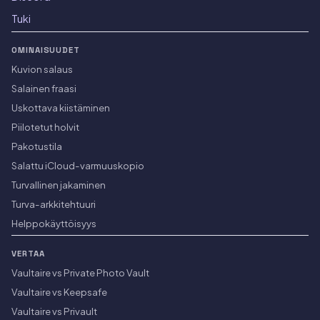
Tuki
OMINAISUUDET
Kuvion salaus
Salainen fraasi
Uskottava kiistäminen
Piilotetut holvit
Pakotustila
Salattu iCloud-varmuuskopio
Turvallinen jakaminen
Turva-arkkitehtuuri
Helppokäyttöisyys
VERTAA
Vaultaire vs Private Photo Vault
Vaultaire vs Keepsafe
Vaultaire vs Privault