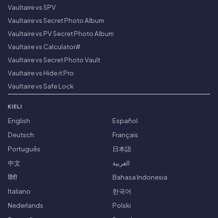
Vaultaire vs SPV
Vaultaire vs Secret Photo Album
Vaultaire vs PV Secret Photo Album
Vaultaire vs Calculator#
Vaultaire vs Secret Photo Vault
Vaultaire vs Hide it Pro
Vaultaire vs Safe Lock
KIELI
English
Español
Deutsch
Français
Português
日本語
中文
العربية
हिंदी
Bahasa Indonesia
Italiano
한국어
Nederlands
Polski