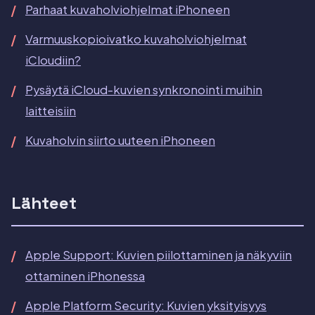
Parhaat kuvaholviohjelmat iPhoneen
Varmuuskopioivatko kuvaholviohjelmat
iCloudiin?
Pysäytä iCloud-kuvien synkronointi muihin
laitteisiin
Kuvaholvin siirto uuteen iPhoneen
Lähteet
Apple Support: Kuvien piilottaminen ja näkyviin
ottaminen iPhonessa
Apple Platform Security: Kuvien yksityisyys