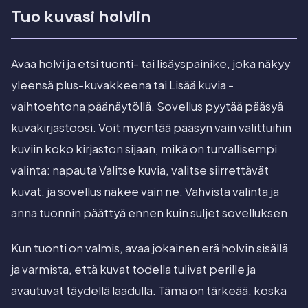
Tuo kuvasi holviin
Avaa holvi ja etsi tuonti- tai lisäyspainike, joka näkyy
yleensä plus-kuvakkeena tai Lisää kuvia -
vaihtoehtona päänäytöllä. Sovellus pyytää pääsyä
kuvakirjastoosi. Voit myöntää pääsyn vain valittuihin
kuviin koko kirjaston sijaan, mikä on turvallisempi
valinta: napauta Valitse kuvia, valitse siirrettävät
kuvat, ja sovellus näkee vain ne. Vahvista valinta ja
anna tuonnin päättyä ennen kuin suljet sovelluksen.
Kun tuonti on valmis, avaa jokainen erä holvin sisällä
ja varmista, että kuvat todella tulivat perille ja
avautuvat täydellä laadulla. Tämä on tärkeää, koska