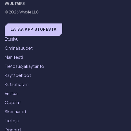
VAULTAIRE
© 2026
Wraxle LLC
LATAA APP STORESTA
Etusivu
Ominaisuudet
Manifesti
Tietosuojakäytäntö
Käyttöehdot
Kutsu holviin
Vertaa
Oppaat
Skenaariot
Tietoja
Discord