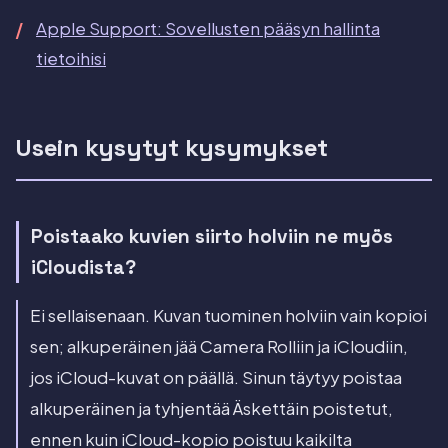
Apple Support: Sovellusten pääsyn hallinta
tietoihisi
Usein kysytyt kysymykset
Poistaako kuvien siirto holviin ne myös
iCloudista?
Ei sellaisenaan. Kuvan tuominen holviin vain kopioi
sen; alkuperäinen jää Camera Rolliin ja iCloudiin,
jos iCloud-kuvat on päällä. Sinun täytyy poistaa
alkuperäinen ja tyhjentää Äskettäin poistetut,
ennen kuin iCloud-kopio poistuu kaikilta