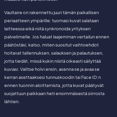
Vaultaire on rakennettu juuri tämän paikallisen
periaatteen ympärille: tuomasi kuvat salataan
laitteessa eikä niitä synkronoida yrityksen
palvelimelle. Jos haluat laajemman vertailun ennen
päätöstäsi, katso, miten suositut vaihtoehdot
hoitavat tallennuksen, salauksen ja palautuksen,
jotta tiedät, missä kukin niistä oikeasti säilyttää
kuviasi. Valitse holvi ensin, asenna se ja avaa se
kerran asettaaksesi tunnuskoodin tai Face ID:n
ennen tuonnin aloittamista, jotta kuvat päätyvät
suojattuun paikkaan heti ensimmäisestä siirrosta
lähtien.