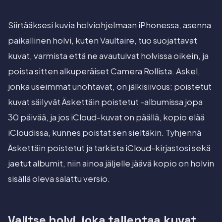
Siirtääksesi kuvia holviohjelmaan iPhonessa, asenna
paikallinen holvi, kuten Vaultaire, tuo suojattavat
kuvat, varmista että ne avautuivat holvissa oikein, ja
poista sitten alkuperäiset Camera Rollista. Askel,
jonka useimmat unohtavat, on jälkisiivous: poistetut
kuvat säilyvät Äskettäin poistetut -albumissa jopa
30 päivää, ja jos iCloud-kuvat on päällä, kopio elää
iCloudissa, kunnes poistat sen sieltäkin. Tyhjennä
Äskettäin poistetut ja tarkista iCloud-kirjastosi sekä
jaetut albumit, niin ainoa jäljelle jäävä kopio on holvin
sisällä oleva salattu versio.
Valitse holvi, joka tallentaa kuvat