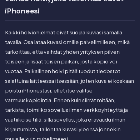
iPhoneesi
Kaikki holviohjelmat eivät suojaa kuviasi samalla
tavalla. Osa lataa kuvasi omille palvelimilleen, mikä
tarkoittaa, että vaihdat yhden yrityksen pilven
toiseen ja lisäät toisen paikan, josta kopio voi
vuotaa. Paikallinen holvi pitää tuodut tiedostot
salattuina laitteessa itsessään, joten kuva ei koskaan
poistu iPhonestasi, ellet itse valitse
varmuuskopiointia. Ennen kuin siirrät mitään,
tarkista, toimiiko sovellus ilman verkkoyhteyttä ja
vaatiiko se tiliä, sillä sovellus, joka ei avaudu ilman
kirjautumista, tallentaa kuvasi yleensä jonnekin
muualle kuin puhelimeesi.