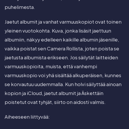
puhelimesta.
Jaetut albumit ja vanhat varmuuskopiot ovat toinen
yleinen vuotokohta. Kuva, jonka lisäsit jaettuun
albumiin, näkyy edelleen kaikille albumin jäsenille,
vaikka poistat sen Camera Rollista, joten poista se
jaetusta albumista erikseen. Jos säilytät laitteiden
varmuuskopioita, muista, että vanhempi
varmuuskopio voi yhä sisältää alkuperäisen, kunnes
se korvautuu uudemmalla. Kun holvi säilyttää ainoan
kopion ja iCloud, jaetut albumit ja Äskettäin
poistetut ovat tyhjät, siirto on aidosti valmis.
Aiheeseen liittyvää: